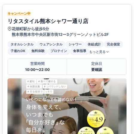
キャンペーン中
リタスタイル熊本シャワー通り店
花畑町駅から徒歩5分
熊本県熊本市中央区新市街12ー3グリーンノットビル2F
タオルレンタル
ウェアレンタル
シャワー
体組成計
完全個室
子連れOK
無料体験
プロテイン
食事指導
もっと見る
営業時間
定休日
10:00〜22:00
要確認