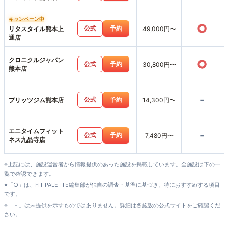
キャンペーン中
○
公式
予約
リタスタイル熊本上
49,000円〜
通店
クロニクルジャパン
○
公式
予約
30,800円〜
熊本店
-
公式
予約
プリッツジム熊本店
14,300円〜
エニタイムフィット
-
公式
予約
7,480円〜
ネス九品寺店
※上記には、施設運営者から情報提供のあった施設を掲載しています。全施設は下の一
覧で確認できます。
※「○」は、FIT PALETTE編集部が独自の調査・基準に基づき、特におすすめする項目
です。
※「－」は未提供を示すものではありません。詳細は各施設の公式サイトをご確認くだ
さい。