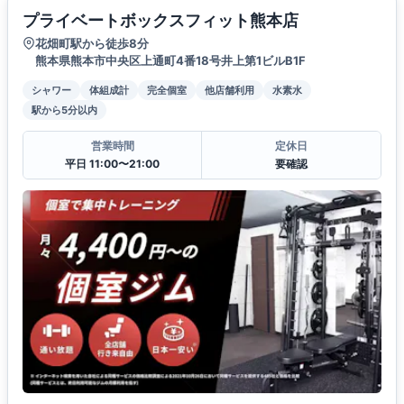
プライベートボックスフィット熊本店
花畑町駅から徒歩8分
熊本県熊本市中央区上通町4番18号井上第1ビルB1F
シャワー
体組成計
完全個室
他店舗利用
水素水
駅から5分以内
営業時間
定休日
平日 11:00〜21:00
要確認