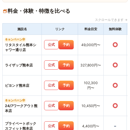
料金・体験・特徴を比べる
スクロールできます →
施設名
リンク
料金目安
無料体験
キャンペーン中
○
公式
予約
リタスタイル熊本シ
49,000円〜
ャワー通り店
○
公式
予約
ライザップ熊本店
327,800円〜
102,300
○
公式
予約
ビヨンド熊本店
円〜
キャンペーン中
○
公式
予約
24/7ワークアウト熊
10,450円〜
本店
プライベートボック
-
公式
予約
4,400円〜
スフィット熊本店