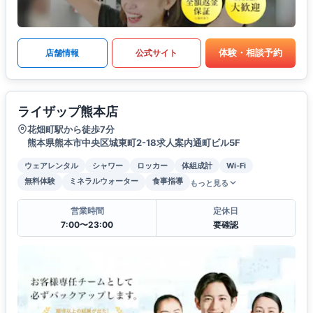
体験・相談予約
店舗情報
公式サイト
ライザップ熊本店
花畑町駅から徒歩7分
熊本県熊本市中央区城東町2-18求人案内通町ビル5F
ウェアレンタル
シャワー
ロッカー
体組成計
Wi-Fi
無料体験
ミネラルウォーター
食事指導
もっと見る
営業時間
定休日
7:00〜23:00
要確認