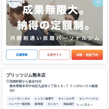
体験・相談予約
店舗情報
公式サイト
プリッツジム熊本店
花畑町駅から徒歩10分
熊本県熊本市中央区九品寺１丁目１６−７ フィガロハウス銀座
101
シューズレンタル
レッスン振替可
キャンセル可
セミパーソナル
トレーナー固定制
駐車場
ロッカー
体組成計
もっと見る