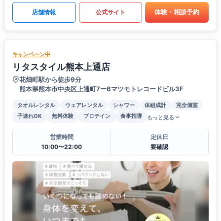
体験・相談予約
店舗情報
公式サイト
キャンペーン中
リタスタイル熊本上通店
花畑町駅から徒歩9分
熊本県熊本市中央区上通町7ー6マツモトレコードビル3F
タオルレンタル
ウェアレンタル
シャワー
体組成計
完全個室
子連れOK
無料体験
プロテイン
食事指導
もっと見る
営業時間
定休日
10:00〜22:00
要確認