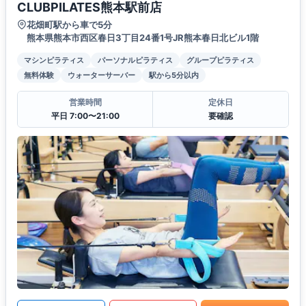
CLUBPILATES熊本駅前店
花畑町駅から車で5分
熊本県熊本市西区春日3丁目24番1号JR熊本春日北ビル1階
マシンピラティス
パーソナルピラティス
グループピラティス
無料体験
ウォーターサーバー
駅から5分以内
営業時間
定休日
平日 7:00〜21:00
要確認