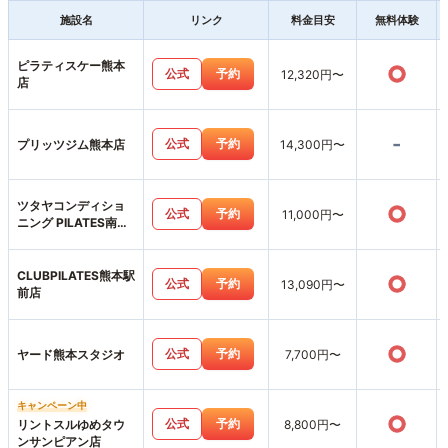
施設名
リンク
料金目安
無料体験
ピラティスケー熊本
○
公式
予約
12,320円〜
店
-
公式
予約
プリッツジム熊本店
14,300円〜
ツタヤコンディショ
○
公式
予約
11,000円〜
ニング PILATES南熊
本店
CLUBPILATES熊本駅
○
公式
予約
13,090円〜
前店
○
公式
予約
ヤード熊本スタジオ
7,700円〜
キャンペーン中
○
公式
予約
リントスルゆめタウ
8,800円〜
ンサンピアン店