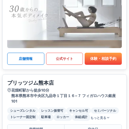
体験・相談予約
店舗情報
公式サイト
プリッツジム熊本店
花畑町駅から徒歩10分
熊本県熊本市中央区九品寺１丁目１６−７ フィガロハウス銀座
101
シューズレンタル
レッスン振替可
キャンセル可
セミパーソナル
トレーナー固定制
駐車場
ロッカー
体組成計
もっと見る