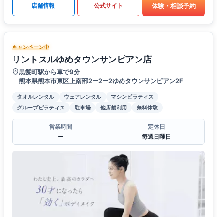
体験・相談予約
店舗情報
公式サイト
キャンペーン中
リントスルゆめタウンサンピアン店
黒髪町駅から車で9分
熊本県熊本市東区上南部2ー2ー2ゆめタウンサンピアン2F
タオルレンタル
ウェアレンタル
マシンピラティス
グループピラティス
駐車場
他店舗利用
無料体験
営業時間
定休日
ー
毎週日曜日