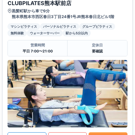
CLUBPILATES熊本駅前店
黒髪町駅から車で9分
熊本県熊本市西区春日3丁目24番1号JR熊本春日北ビル1階
マシンピラティス
パーソナルピラティス
グループピラティス
無料体験
ウォーターサーバー
駅から5分以内
営業時間
定休日
平日 7:00〜21:00
要確認