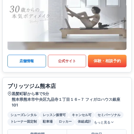
体験・相談予約
店舗情報
公式サイト
プリッツジム熊本店
黒髪町駅から車で5分
熊本県熊本市中央区九品寺１丁目１６−７ フィガロハウス銀座
101
シューズレンタル
レッスン振替可
キャンセル可
セミパーソナル
トレーナー固定制
駐車場
ロッカー
体組成計
もっと見る