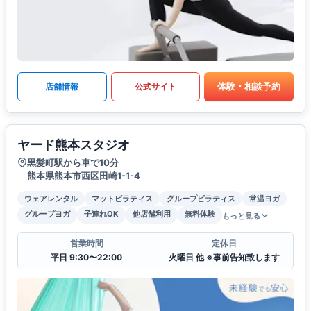
体験・相談予約
店舗情報
公式サイト
ヤード熊本スタジオ
黒髪町駅から車で10分
熊本県熊本市西区田崎1-1-4
ウェアレンタル
マットピラティス
グループピラティス
常温ヨガ
グループヨガ
子連れOK
他店舗利用
無料体験
もっと見る
営業時間
定休日
平日 9:30〜22:00
火曜日 他 ※事前告知致します