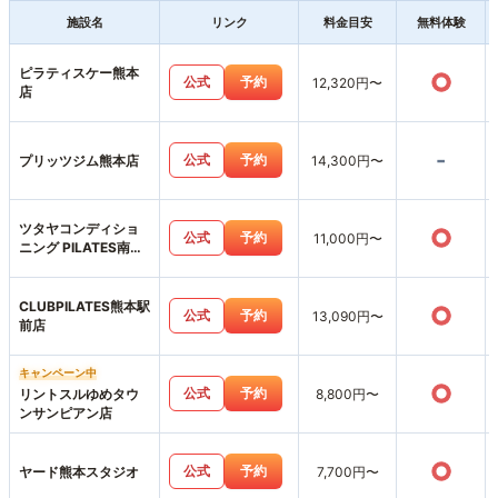
施設名
リンク
料金目安
無料体験
ピラティスケー熊本
○
公式
予約
12,320円〜
店
-
公式
予約
プリッツジム熊本店
14,300円〜
ツタヤコンディショ
○
公式
予約
11,000円〜
ニング PILATES南熊
本店
CLUBPILATES熊本駅
○
公式
予約
13,090円〜
前店
キャンペーン中
○
公式
予約
リントスルゆめタウ
8,800円〜
ンサンピアン店
○
公式
予約
ヤード熊本スタジオ
7,700円〜