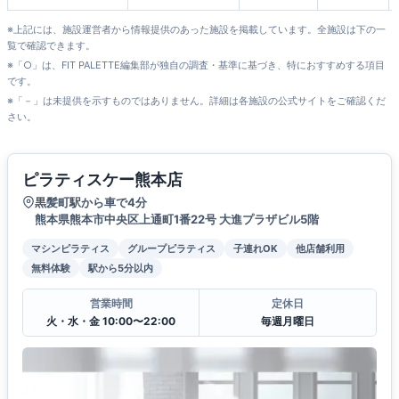
※上記には、施設運営者から情報提供のあった施設を掲載しています。全施設は下の一
覧で確認できます。
※「○」は、FIT PALETTE編集部が独自の調査・基準に基づき、特におすすめする項目
です。
※「－」は未提供を示すものではありません。詳細は各施設の公式サイトをご確認くだ
さい。
ピラティスケー熊本店
黒髪町駅から車で4分
熊本県熊本市中央区上通町1番22号 大進プラザビル5階
マシンピラティス
グループピラティス
子連れOK
他店舗利用
無料体験
駅から5分以内
営業時間
定休日
火・水・金 10:00〜22:00
毎週月曜日