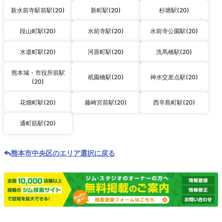
新水前寺駅前駅(20)
新町駅(20)
杉塘駅(20)
段山町駅(20)
水前寺駅(20)
水前寺公園駅(20)
水道町駅(20)
河原町駅(20)
洗馬橋駅(20)
熊本城・市役所前駅
祇園橋駅(20)
神水交差点駅(20)
(20)
花畑町駅(20)
藤崎宮前駅(20)
西辛島町駅(20)
通町筋駅(20)
熊本市中央区のエリア選択に戻る