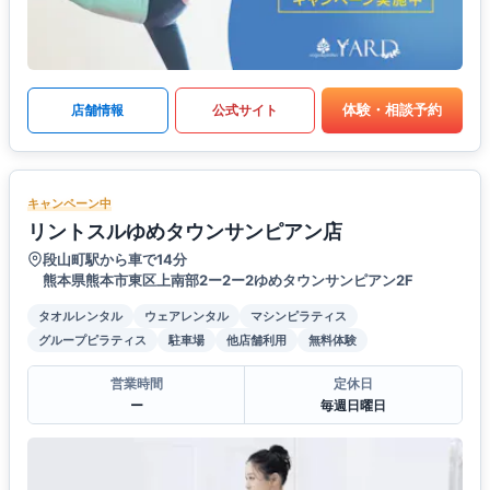
体験・相談予約
店舗情報
公式サイト
キャンペーン中
リントスルゆめタウンサンピアン店
段山町駅から車で14分
熊本県熊本市東区上南部2ー2ー2ゆめタウンサンピアン2F
タオルレンタル
ウェアレンタル
マシンピラティス
グループピラティス
駐車場
他店舗利用
無料体験
営業時間
定休日
ー
毎週日曜日