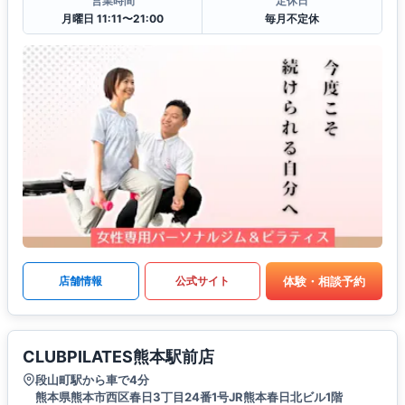
営業時間
定休日
月曜日 11:11〜21:00
毎月不定休
体験・相談予約
店舗情報
公式サイト
CLUBPILATES熊本駅前店
段山町駅から車で4分
熊本県熊本市西区春日3丁目24番1号JR熊本春日北ビル1階