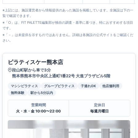
※上記には、施設運営者から情報提供のあった施設を掲載しています。全施設は下の一
覧で確認できます。
※「○」は、FIT PALETTE編集部が独自の調査・基準に基づき、特におすすめする項目
です。
※「－」は未提供を示すものではありません。詳細は各施設の公式サイトをご確認くだ
さい。
ピラティスケー熊本店
段山町駅から車で3分
熊本県熊本市中央区上通町1番22号 大進プラザビル5階
マシンピラティス
グループピラティス
子連れOK
他店舗利用
無料体験
駅から5分以内
営業時間
定休日
火・水・金 10:00〜22:00
毎週月曜日