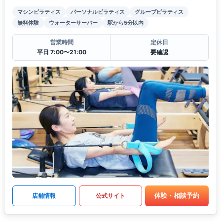
マシンピラティス
パーソナルピラティス
グループピラティス
無料体験
ウォーターサーバー
駅から5分以内
営業時間
定休日
平日 7:00〜21:00
要確認
体験・相談予約
店舗情報
公式サイト