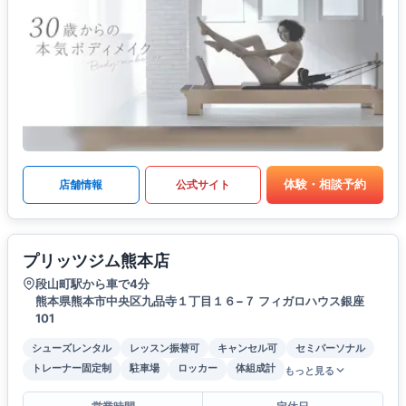
体験・相談予約
店舗情報
公式サイト
プリッツジム熊本店
段山町駅から車で4分
熊本県熊本市中央区九品寺１丁目１６−７ フィガロハウス銀座
101
シューズレンタル
レッスン振替可
キャンセル可
セミパーソナル
トレーナー固定制
駐車場
ロッカー
体組成計
もっと見る