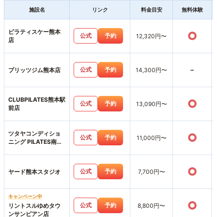
施設名
リンク
料金目安
無料体験
ピラティスケー熊本
○
公式
予約
12,320円〜
店
-
公式
予約
プリッツジム熊本店
14,300円〜
CLUBPILATES熊本駅
○
公式
予約
13,090円〜
前店
ツタヤコンディショ
○
公式
予約
11,000円〜
ニング PILATES南熊
本店
○
公式
予約
ヤード熊本スタジオ
7,700円〜
キャンペーン中
○
公式
予約
リントスルゆめタウ
8,800円〜
ンサンピアン店