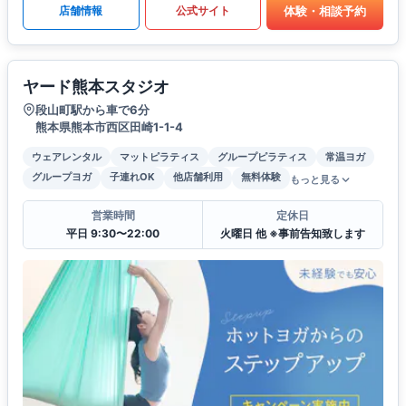
体験・相談予約
店舗情報
公式サイト
ヤード熊本スタジオ
段山町駅から車で6分
熊本県熊本市西区田崎1-1-4
ウェアレンタル
マットピラティス
グループピラティス
常温ヨガ
グループヨガ
子連れOK
他店舗利用
無料体験
もっと見る
営業時間
定休日
平日 9:30〜22:00
火曜日 他 ※事前告知致します