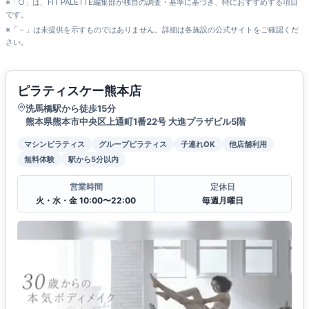
※「○」は、FIT PALETTE編集部が独自の調査・基準に基づき、特におすすめする項目
です。
※「－」は未提供を示すものではありません。詳細は各施設の公式サイトをご確認くだ
さい。
ピラティスケー熊本店
洗馬橋駅から徒歩15分
熊本県熊本市中央区上通町1番22号 大進プラザビル5階
マシンピラティス
グループピラティス
子連れOK
他店舗利用
無料体験
駅から5分以内
営業時間
定休日
火・水・金 10:00〜22:00
毎週月曜日