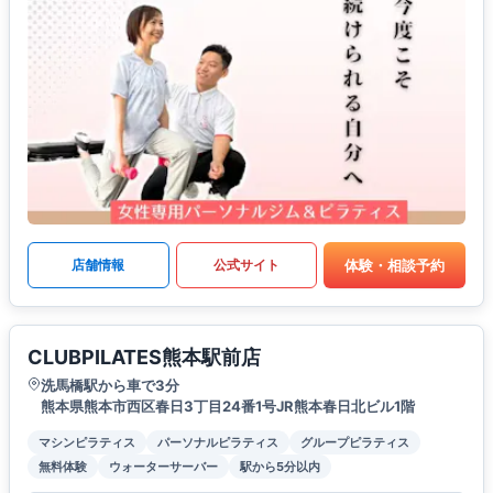
体験・相談予約
店舗情報
公式サイト
CLUBPILATES熊本駅前店
洗馬橋駅から車で3分
熊本県熊本市西区春日3丁目24番1号JR熊本春日北ビル1階
マシンピラティス
パーソナルピラティス
グループピラティス
無料体験
ウォーターサーバー
駅から5分以内