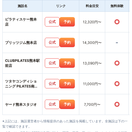
施設名
リンク
料金目安
無料体験
ピラティスケー熊本
○
公式
予約
12,320円〜
店
-
公式
予約
プリッツジム熊本店
14,300円〜
CLUBPILATES熊本駅
○
公式
予約
13,090円〜
前店
ツタヤコンディショ
○
公式
予約
11,000円〜
ニング PILATES南熊
本店
○
公式
予約
ヤード熊本スタジオ
7,700円〜
※上記には、施設運営者から情報提供のあった施設を掲載しています。全施設は下の一
覧で確認できます。