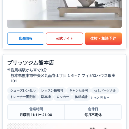
体験・相談予約
店舗情報
公式サイト
プリッツジム熊本店
洗馬橋駅から車で3分
熊本県熊本市中央区九品寺１丁目１６−７ フィガロハウス銀座
101
シューズレンタル
レッスン振替可
キャンセル可
セミパーソナル
トレーナー固定制
駐車場
ロッカー
体組成計
もっと見る
営業時間
定休日
月曜日 11:11〜21:00
毎月不定休