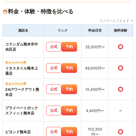
料金・体験・特徴を比べる
スクロールできます →
施設名
リンク
料金目安
無料体験
コランダム熊本市中
○
公式
予約
25,200円〜
央区店
キャンペーン中
○
公式
予約
リタスタイル熊本上
49,000円〜
通店
キャンペーン中
○
公式
予約
24/7ワークアウト熊
10,450円〜
本店
プライベートボック
-
公式
予約
4,400円〜
スフィット熊本店
102,300
○
公式
予約
ビヨンド熊本店
円〜