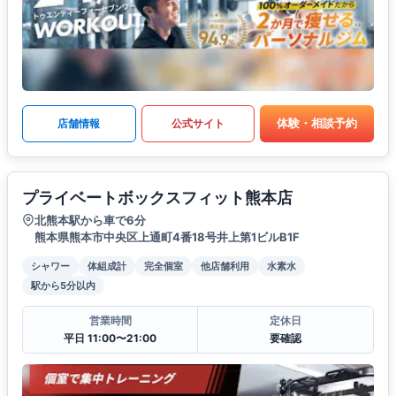
体験・相談予約
店舗情報
公式サイト
プライベートボックスフィット熊本店
北熊本駅から車で6分
熊本県熊本市中央区上通町4番18号井上第1ビルB1F
シャワー
体組成計
完全個室
他店舗利用
水素水
駅から5分以内
営業時間
定休日
平日 11:00〜21:00
要確認