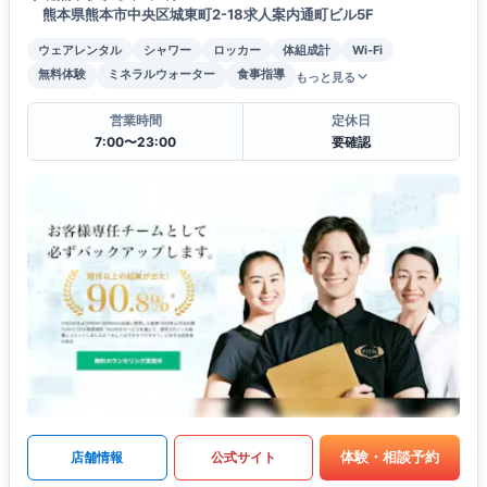
熊本県熊本市中央区城東町2-18求人案内通町ビル5F
ウェアレンタル
シャワー
ロッカー
体組成計
Wi-Fi
無料体験
ミネラルウォーター
食事指導
もっと見る
営業時間
定休日
7:00〜23:00
要確認
体験・相談予約
店舗情報
公式サイト