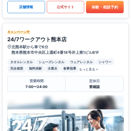
体験・相談予約
店舗情報
公式サイト
キャンペーン中
24/7ワークアウト熊本店
北熊本駅から車で6分
熊本県熊本市中央区上通町4番18号井上第1ビルB1F
タオルレンタル
シューズレンタル
ウェアレンタル
シャワー
完全個室
無料体験
水素水
食事指導
もっと見る
営業時間
定休日
7:00〜24:00
要確認