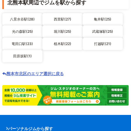
北熊本駅周辺でジムを駅から探す
八景水谷駅(28)
西里駅(27)
亀井駅(25)
光の森駅(25)
堀川駅(25)
武蔵塚駅(25)
竜田口駅(23)
植木駅(22)
打越駅(21)
田原坂駅(1)
熊本市北区のエリア選択に戻る
パーソナルジムから探す