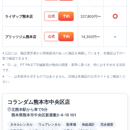
○
公式
予約
ライザップ熊本店
327,800円〜
-
公式
予約
プリッツジム熊本店
14,300円〜
※上記には、施設運営者から情報提供のあった施設を掲載しています。全施設は下の一
覧で確認できます。
※「○」は、FIT PALETTE編集部が独自の調査・基準に基づき、特におすすめする項目
です。
※「－」は未提供を示すものではありません。詳細は各施設の公式サイトをご確認くだ
さい。
コランダム熊本市中央区店
北熊本駅から車で5分
熊本県熊本市中央区新屋敷2-4-15 101
タオルレンタル
ウェアレンタル
駐車場
体組成計
完全個室