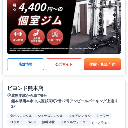
体験・相談予約
店舗情報
公式サイト
ビヨンド熊本店
北熊本駅から車で6分
熊本県熊本市中央区城東町2番12号アンピールパーキング上通り
2F
タオルレンタル
シューズレンタル
ウェアレンタル
シャワー
ロッカー
Wi-Fi
無料体験
ミネラルウォーター
もっと見る