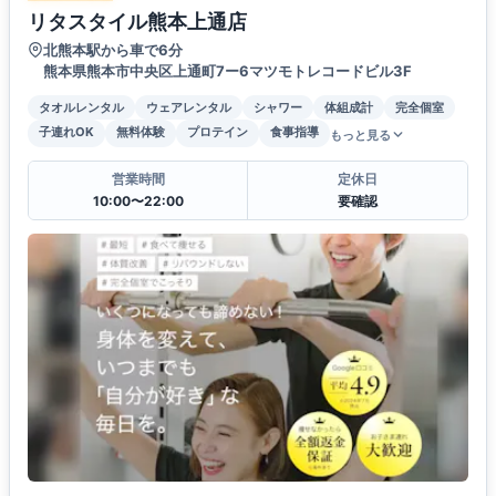
リタスタイル熊本上通店
北熊本駅から車で6分
熊本県熊本市中央区上通町7ー6マツモトレコードビル3F
タオルレンタル
ウェアレンタル
シャワー
体組成計
完全個室
子連れOK
無料体験
プロテイン
食事指導
もっと見る
営業時間
定休日
10:00〜22:00
要確認