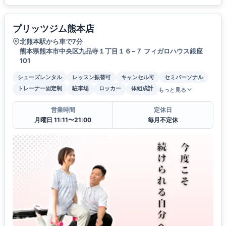
プリッツジム熊本店
北熊本駅から車で7分
熊本県熊本市中央区九品寺１丁目１６−７ フィガロハウス銀座
101
シューズレンタル
レッスン振替可
キャンセル可
セミパーソナル
トレーナー固定制
駐車場
ロッカー
体組成計
もっと見る
営業時間
定休日
月曜日 11:11〜21:00
毎月不定休