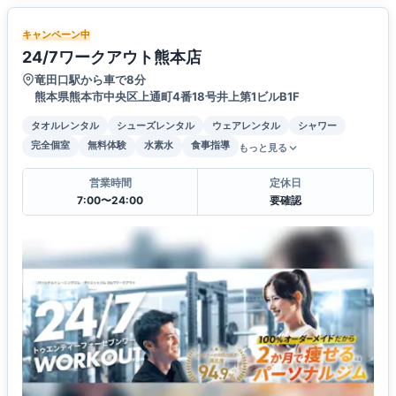
キャンペーン中
24/7ワークアウト熊本店
竜田口駅から車で8分
熊本県熊本市中央区上通町4番18号井上第1ビルB1F
タオルレンタル
シューズレンタル
ウェアレンタル
シャワー
完全個室
無料体験
水素水
食事指導
もっと見る
営業時間
定休日
7:00〜24:00
要確認