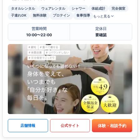
タオルレンタル
ウェアレンタル
シャワー
体組成計
完全個室
子連れOK
無料体験
プロテイン
食事指導
もっと見る
営業時間
定休日
10:00〜22:00
要確認
体験・相談予約
店舗情報
公式サイト