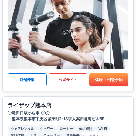
体験・相談予約
店舗情報
公式サイト
ライザップ熊本店
竜田口駅から車で8分
熊本県熊本市中央区城東町2-18求人案内通町ビル5F
ウェアレンタル
シャワー
ロッカー
体組成計
Wi-Fi
無料体験
ミネラルウォーター
食事指導