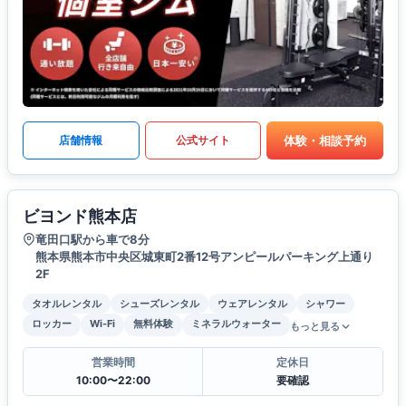
体験・相談予約
店舗情報
公式サイト
ビヨンド熊本店
竜田口駅から車で8分
熊本県熊本市中央区城東町2番12号アンピールパーキング上通り
2F
タオルレンタル
シューズレンタル
ウェアレンタル
シャワー
ロッカー
Wi-Fi
無料体験
ミネラルウォーター
もっと見る
営業時間
定休日
10:00〜22:00
要確認