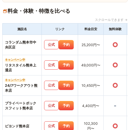
料金・体験・特徴を比べる
スクロールできます →
施設名
リンク
料金目安
無料体験
コランダム熊本市中
○
公式
予約
25,200円〜
央区店
キャンペーン中
○
公式
予約
リタスタイル熊本上
49,000円〜
通店
キャンペーン中
○
公式
予約
24/7ワークアウト熊
10,450円〜
本店
プライベートボック
-
公式
予約
4,400円〜
スフィット熊本店
102,300
○
公式
予約
ビヨンド熊本店
円〜