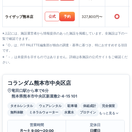
○
公式
予約
ライザップ熊本店
327,800円〜
※上記には、施設運営者から情報提供のあった施設を掲載しています。全施設は下の一
覧で確認できます。
※「○」は、FIT PALETTE編集部が独自の調査・基準に基づき、特におすすめする項目
です。
※「－」は未提供を示すものではありません。詳細は各施設の公式サイトをご確認くだ
さい。
コランダム熊本市中央区店
竜田口駅から車で6分
熊本県熊本市中央区新屋敷2-4-15 101
タオルレンタル
ウェアレンタル
駐車場
体組成計
完全個室
無料体験
ミネラルウォーター
水素水
プロテイン
もっと見る
営業時間
定休日
月〜土 9:00〜20:00
日曜日