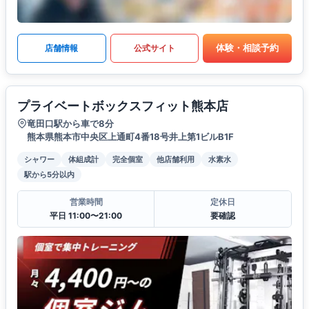
体験・相談予約
店舗情報
公式サイト
プライベートボックスフィット熊本店
竜田口駅から車で8分
熊本県熊本市中央区上通町4番18号井上第1ビルB1F
シャワー
体組成計
完全個室
他店舗利用
水素水
駅から5分以内
営業時間
定休日
平日 11:00〜21:00
要確認