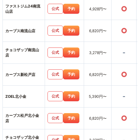
ファストジム24南流
○
公式
予約
4,928円〜
山店
○
公式
予約
カーブス南流山店
6,820円〜
チョコザップ南流山
-
公式
予約
3,278円〜
店
○
公式
予約
カーブス新松戸店
6,820円〜
-
公式
予約
ZOEL北小金
5,390円〜
カーブス松戸北小金
○
公式
予約
6,820円〜
店
チョコザップ北小金
公式
予約