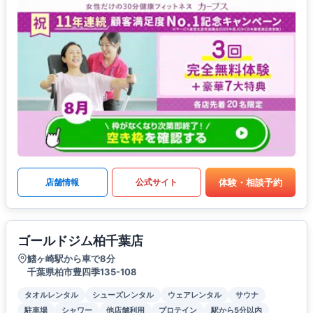
体験・相談予約
店舗情報
公式サイト
ゴールドジム柏千葉店
鰭ヶ崎駅から車で8分
千葉県柏市豊四季135-108
タオルレンタル
シューズレンタル
ウェアレンタル
サウナ
駐車場
シャワー
他店舗利用
プロテイン
駅から5分以内