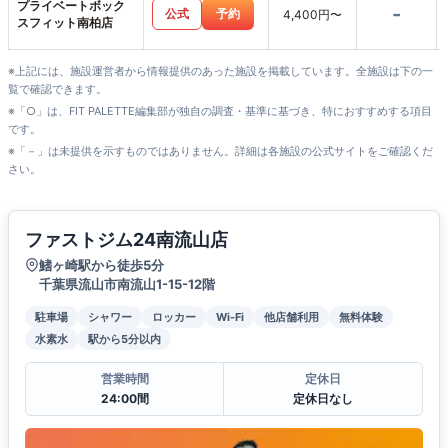
プライベートボック
-
公式
予約
4,400円〜
スフィット南柏店
※上記には、施設運営者から情報提供のあった施設を掲載しています。全施設は下の一
覧で確認できます。
※「○」は、FIT PALETTE編集部が独自の調査・基準に基づき、特におすすめする項目
です。
※「－」は未提供を示すものではありません。詳細は各施設の公式サイトをご確認くだ
さい。
ファストジム24南流山店
鰭ヶ崎駅から徒歩5分
千葉県流山市南流山1-15-12階
駐車場
シャワー
ロッカー
Wi-Fi
他店舗利用
無料体験
水素水
駅から5分以内
営業時間
定休日
24:00間
定休日なし