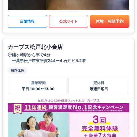
体験・相談予約
店舗情報
公式サイト
カーブス松戸北小金店
鰭ヶ崎駅から車で4分
千葉県松戸市東平賀244ー4 石井ビル2階
無料体験
営業時間
定休日
平日 10:00〜13:00
毎週日曜日