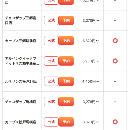
-
3,278円〜
店
チョコザップ三郷南
-
公式
予約
3,278円〜
口店
○
公式
予約
カーブス三郷駅前店
6,820円〜
アルペンクイックフ
○
公式
予約
6,930円〜
ィットネス柏中新宿
店
-
公式
予約
ルネサンス松戸24店
4,400円〜
-
公式
予約
チョコザップ馬橋店
3,278円〜
○
公式
予約
カーブス松戸馬橋店
6,820円〜