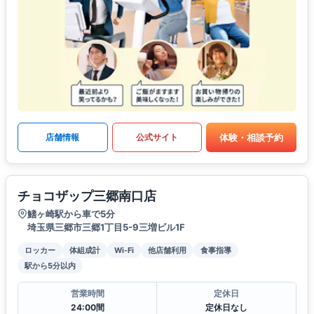
体験・相談予約
店舗情報
公式サイト
チョコザップ三郷南口店
鰭ヶ崎駅から車で5分
埼玉県三郷市三郷1丁目5-9三増ビル1F
ロッカー
体組成計
Wi-Fi
他店舗利用
食事指導
駅から5分以内
営業時間
定休日
24:00間
定休日なし