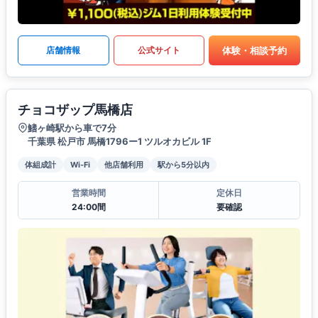
体験・相談予約
店舗情報
公式サイト
チョコザップ馬橋店
鰭ヶ崎駅から車で7分
千葉県 松戸市 馬橋1796ー1 ツルオカビル 1F
体組成計
Wi-Fi
他店舗利用
駅から5分以内
営業時間
定休日
24:00間
要確認