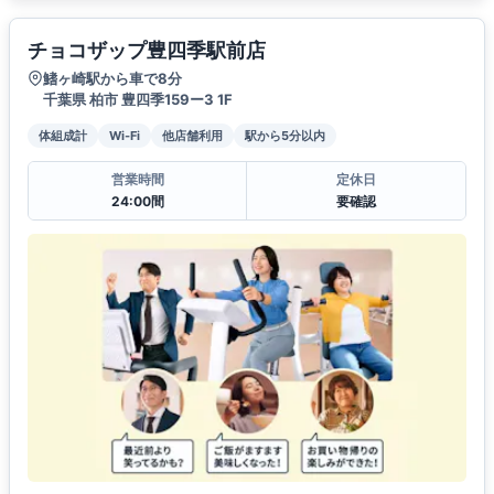
チョコザップ豊四季駅前店
鰭ヶ崎駅から車で8分
千葉県 柏市 豊四季159ー3 1F
体組成計
Wi-Fi
他店舗利用
駅から5分以内
営業時間
定休日
24:00間
要確認