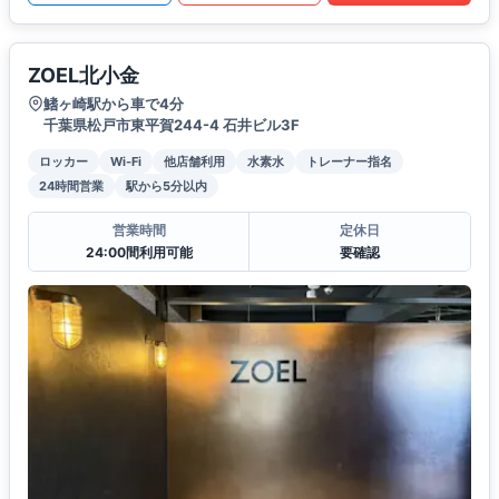
ZOEL北小金
鰭ヶ崎駅から車で4分
千葉県松戸市東平賀244-4 石井ビル3F
ロッカー
Wi-Fi
他店舗利用
水素水
トレーナー指名
24時間営業
駅から5分以内
営業時間
定休日
24:00間利用可能
要確認