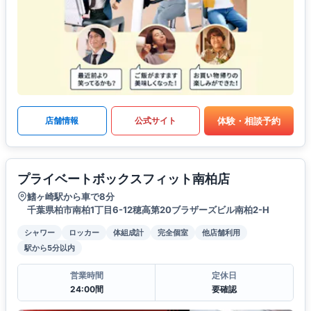
体験・相談予約
店舗情報
公式サイト
プライベートボックスフィット南柏店
鰭ヶ崎駅から車で8分
千葉県柏市南柏1丁目6-12穂高第20ブラザーズビル南柏2-H
シャワー
ロッカー
体組成計
完全個室
他店舗利用
駅から5分以内
営業時間
定休日
24:00間
要確認