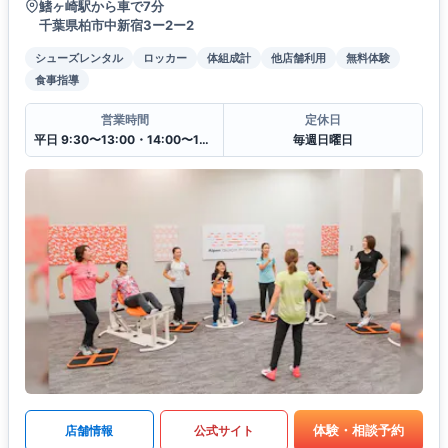
鰭ヶ崎駅から車で7分
千葉県柏市中新宿3ー2ー2
シューズレンタル
ロッカー
体組成計
他店舗利用
無料体験
食事指導
営業時間
定休日
平日 9:30〜13:00・14:00〜19:30
毎週日曜日
体験・相談予約
店舗情報
公式サイト