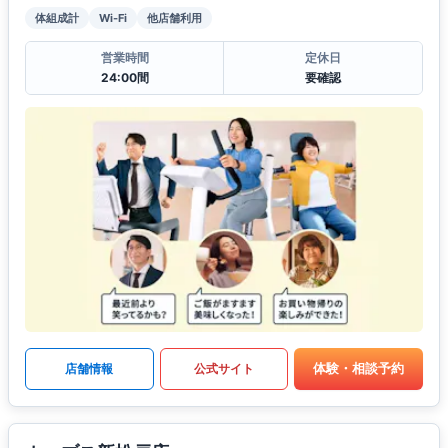
体組成計
Wi-Fi
他店舗利用
営業時間
定休日
24:00間
要確認
体験・相談予約
店舗情報
公式サイト