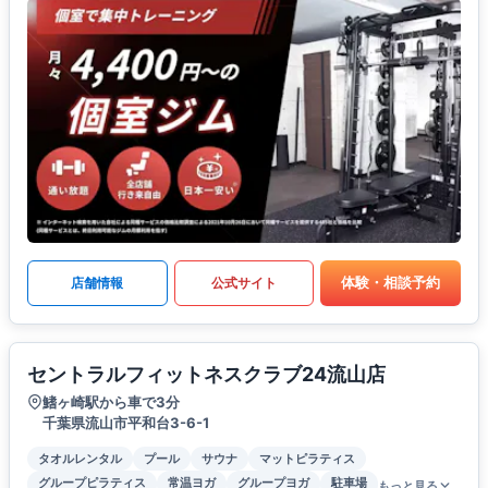
体験・相談予約
店舗情報
公式サイト
セントラルフィットネスクラブ24流山店
鰭ヶ崎駅から車で3分
千葉県流山市平和台3-6-1
タオルレンタル
プール
サウナ
マットピラティス
グループピラティス
常温ヨガ
グループヨガ
駐車場
もっと見る