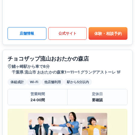
体験・相談予約
店舗情報
公式サイト
チョコザップ流山おおたかの森店
鰭ヶ崎駅から車で8分
千葉県 流山市 おおたかの森東1ー11ー1 グランデアストーレ 1F
体組成計
Wi-Fi
他店舗利用
駅から5分以内
営業時間
定休日
24:00間
要確認