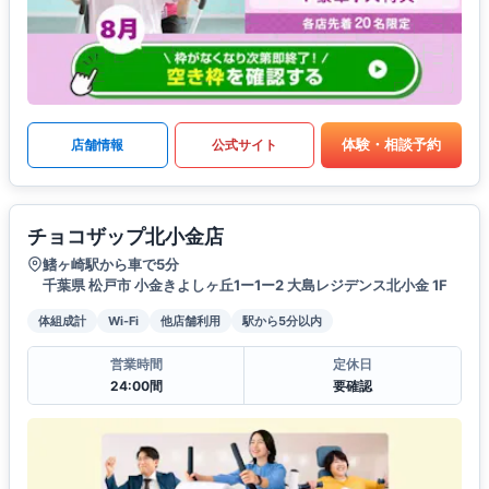
体験・相談予約
店舗情報
公式サイト
チョコザップ北小金店
鰭ヶ崎駅から車で5分
千葉県 松戸市 小金きよしヶ丘1ー1ー2 大島レジデンス北小金 1F
体組成計
Wi-Fi
他店舗利用
駅から5分以内
営業時間
定休日
24:00間
要確認