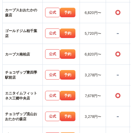
カーブスおおたかの
○
公式
予約
6,820円〜
森店
ゴールドジム柏千葉
-
公式
予約
5,720円〜
店
○
公式
予約
カーブス南柏店
6,820円〜
チョコザップ豊四季
-
公式
予約
3,278円〜
駅前店
エニタイムフィット
○
公式
予約
7,678円〜
ネス三郷中央店
チョコザップ流山お
-
公式
予約
3,278円〜
おたかの森店