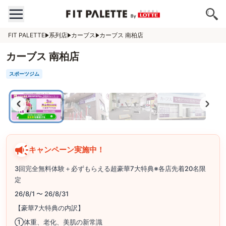
FIT PALETTE
系列店
カーブス
カーブス 南柏店
カーブス 南柏店
スポーツジム
キャンペーン実施中！
3回完全無料体験＋必ずもらえる超豪華7大特典※各店先着20名限
定
26/8/1 〜 26/8/31
【豪華7大特典の内訳】
①体重、老化、美肌の新常識