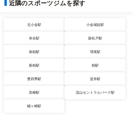
近隣のスポーツジムを探す
北小金駅
小金城趾駅
幸谷駅
新松戸駅
南柏駅
増尾駅
新柏駅
柏駅
豊四季駅
逆井駅
高柳駅
流山セントラルパーク駅
鰭ヶ崎駅