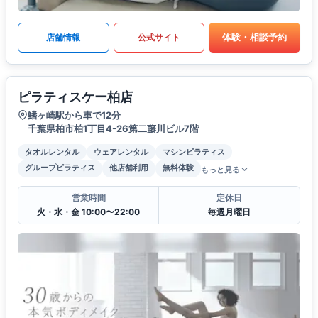
体験・相談予約
店舗情報
公式サイト
ピラティスケー柏店
鰭ヶ崎駅から車で12分
千葉県柏市柏1丁目4-26第二藤川ビル7階
タオルレンタル
ウェアレンタル
マシンピラティス
グループピラティス
他店舗利用
無料体験
もっと見る
営業時間
定休日
火・水・金 10:00〜22:00
毎週月曜日