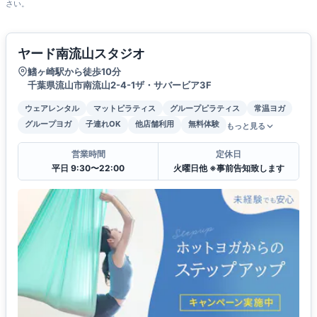
さい。
ヤード南流山スタジオ
鰭ヶ崎駅から徒歩10分
千葉県流山市南流山2-4-1ザ・サバービア3F
ウェアレンタル
マットピラティス
グループピラティス
常温ヨガ
グループヨガ
子連れOK
他店舗利用
無料体験
もっと見る
営業時間
定休日
平日 9:30〜22:00
火曜日他 ※事前告知致します