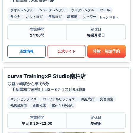
千葉県柏市末広町6-1 5F
タオルレンタル
シューズレンタル
ウェアレンタル
プール
サウナ
ホットヨガ
常温ヨガ
駐車場
シャワー
もっと見る
営業時間
定休日
24:00間
毎週月曜日
体験・相談予約
店舗情報
公式サイト
curva Training×P Studio南柏店
鰭ヶ崎駅から車で8分
千葉県柏市南柏1丁目2ー8テラスビル3階B
マシンピラティス
パーソナルピラティス
体組成計
完全個室
他店舗利用
食事指導
駅から5分以内
営業時間
定休日
平日 8:30〜22:00
要確認