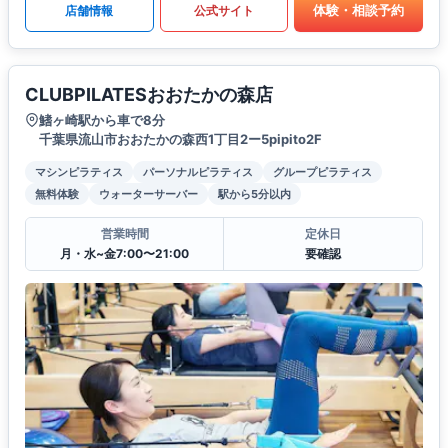
体験・相談予約
店舗情報
公式サイト
CLUBPILATESおおたかの森店
鰭ヶ崎駅から車で8分
千葉県流山市おおたかの森西1丁目2ー5pipito2F
マシンピラティス
パーソナルピラティス
グループピラティス
無料体験
ウォーターサーバー
駅から5分以内
営業時間
定休日
月・水~金7:00〜21:00
要確認