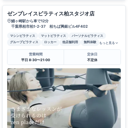
ゼンプレイスピラティス柏スタジオ店
鰭ヶ崎駅から車で12分
千葉県柏市柏1-2-37 柏ちば興銀ビル4F402
マシンピラティス
マットピラティス
パーソナルピラティス
グループピラティス
ロッカー
他店舗利用
無料体験
もっと見る
営業時間
定休日
平日 8:30〜21:00
不定休