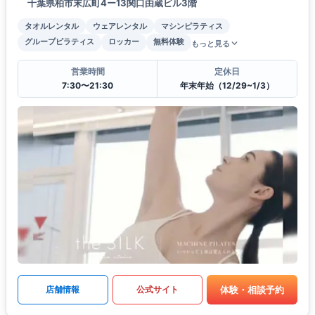
千葉県柏市末広町4ー13関口由蔵ビル3階
タオルレンタル
ウェアレンタル
マシンピラティス
グループピラティス
ロッカー
無料体験
もっと見る
営業時間
定休日
7:30〜21:30
年末年始（12/29~1/3）
体験・相談予約
店舗情報
公式サイト