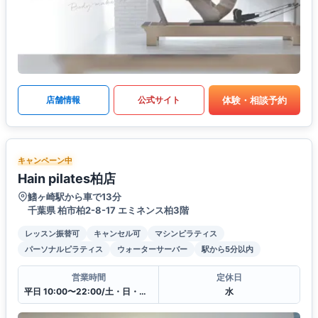
体験・相談予約
店舗情報
公式サイト
キャンペーン中
Hain pilates柏店
鰭ヶ崎駅から車で13分
千葉県 柏市柏2-8-17 エミネンス柏3階
レッスン振替可
キャンセル可
マシンピラティス
パーソナルピラティス
ウォーターサーバー
駅から5分以内
営業時間
定休日
平日 10:00〜22:00/土・日・祝12:00〜20:00
水