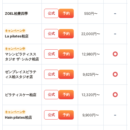
-
公式
予約
ZOEL柏豊四季
550円〜
キャンペーン中
-
公式
予約
22,000円〜
La pilates柏店
キャンペーン中
○
公式
予約
マシンピラティスス
12,980円〜
タジオ ザ･シルク柏店
ゼンプレイスピラテ
○
公式
予約
9,625円〜
ィス柏スタジオ店
○
公式
予約
ピラティスケー柏店
12,320円〜
キャンペーン中
-
公式
予約
9,900円〜
Hain pilates柏店