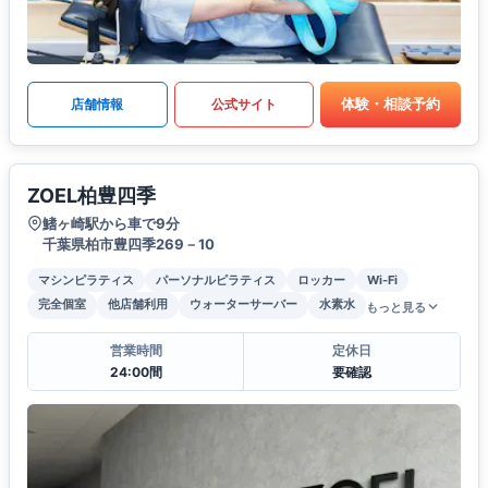
体験・相談予約
店舗情報
公式サイト
ZOEL柏豊四季
鰭ヶ崎駅から車で9分
千葉県柏市豊四季269－10
マシンピラティス
パーソナルピラティス
ロッカー
Wi-Fi
完全個室
他店舗利用
ウォーターサーバー
水素水
もっと見る
営業時間
定休日
24:00間
要確認