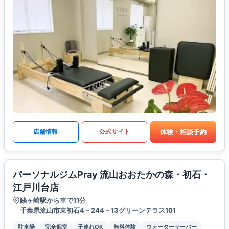
体験・相談予約
店舗情報
公式サイト
パーソナルジムPray 流山おおたかの森・初石・
江戸川台店
鰭ヶ崎駅から車で11分
千葉県流山市東初石4－244－13グリーンテラス101
駐車場
完全個室
子連れOK
無料体験
ウォーターサーバー