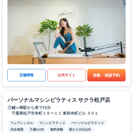
体験・相談予約
店舗情報
公式サイト
パーソナルマシンピラティス サクラ松戸店
鰭ヶ崎駅から車で13分
千葉県松戸市本町１６ー１１ 東和本町ビル ３０１
ウェアレンタル
マシンピラティス
パーソナルピラティス
完全個室
子連れOK
無料体験
駅から5分以内