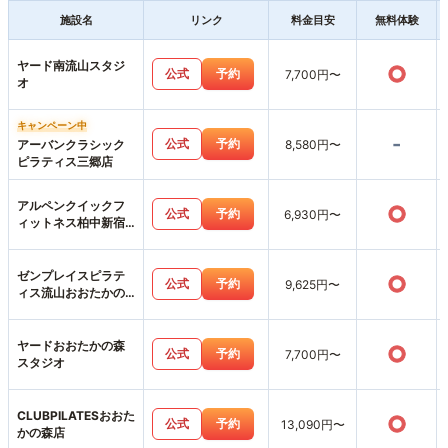
施設名
リンク
料金目安
無料体験
ヤード南流山スタジ
○
公式
予約
7,700円〜
オ
キャンペーン中
-
公式
予約
アーバンクラシック
8,580円〜
ピラティス三郷店
アルペンクイックフ
○
公式
予約
6,930円〜
ィットネス柏中新宿
店
ゼンプレイスピラテ
○
公式
予約
9,625円〜
ィス流山おおたかの
森スタジオ店
ヤードおおたかの森
○
公式
予約
7,700円〜
スタジオ
CLUBPILATESおおた
○
公式
予約
13,090円〜
かの森店