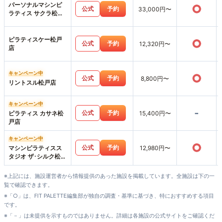
パーソナルマシンピ
○
公式
予約
33,000円〜
ラティス サクラ松戸
店
ピラティスケー松戸
○
公式
予約
12,320円〜
店
キャンペーン中
○
公式
予約
8,800円〜
リントスル松戸店
キャンペーン中
-
公式
予約
ピラティス カサネ松
15,400円〜
戸店
キャンペーン中
○
公式
予約
マシンピラティスス
12,980円〜
タジオ ザ･シルク松戸
店
※上記には、施設運営者から情報提供のあった施設を掲載しています。全施設は下の一
覧で確認できます。
※「○」は、FIT PALETTE編集部が独自の調査・基準に基づき、特におすすめする項目
です。
※「－」は未提供を示すものではありません。詳細は各施設の公式サイトをご確認くだ