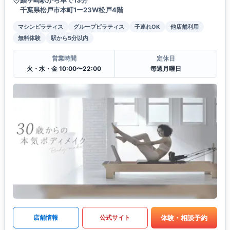
千葉県松戸市本町1ー23W松戸4階
マシンピラティス
グループピラティス
子連れOK
他店舗利用
無料体験
駅から5分以内
営業時間
定休日
火・水・金 10:00〜22:00
毎週月曜日
体験・相談予約
店舗情報
公式サイト