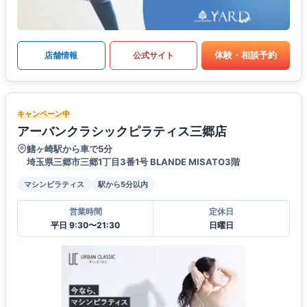
体験・相談予約
店舗情報
公式サイト
キャンペーン中
アーバンクラシックピラティス三郷店
鰭ヶ崎駅から車で5分
埼玉県三郷市三郷1丁目3番1号 BLANDE MISATO3階
マシンピラティス
駅から5分以内
営業時間
定休日
平日 9:30〜21:30
日曜日