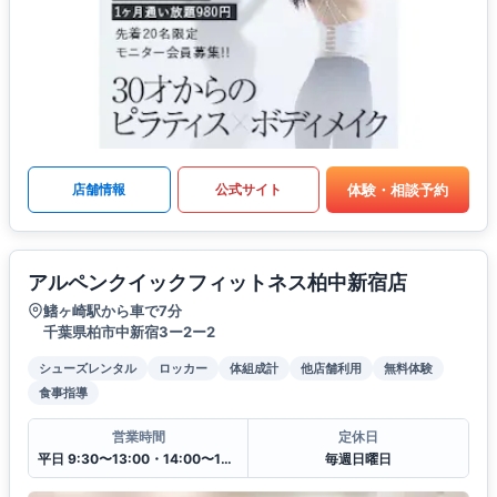
体験・相談予約
店舗情報
公式サイト
アルペンクイックフィットネス柏中新宿店
鰭ヶ崎駅から車で7分
千葉県柏市中新宿3ー2ー2
シューズレンタル
ロッカー
体組成計
他店舗利用
無料体験
食事指導
営業時間
定休日
平日 9:30〜13:00・14:00〜19:30
毎週日曜日