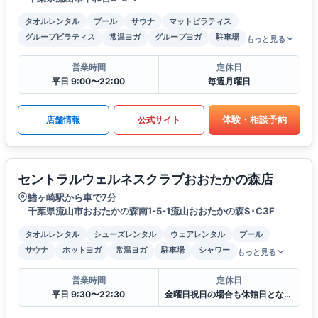
タオルレンタル
プール
サウナ
マットピラティス
グループピラティス
常温ヨガ
グループヨガ
駐車場
もっと見る
営業時間
定休日
平日 9:00〜22:00
毎週月曜日
体験・相談予約
店舗情報
公式サイト
セントラルウェルネスクラブおおたかの森店
鰭ヶ崎駅から車で7分
千葉県流山市おおたかの森南1-5-1流山おおたかの森S･C3F
タオルレンタル
シューズレンタル
ウェアレンタル
プール
サウナ
ホットヨガ
常温ヨガ
駐車場
シャワー
もっと見る
営業時間
定休日
平日 9:30〜22:30
金曜日祝日の場合も休館日となります