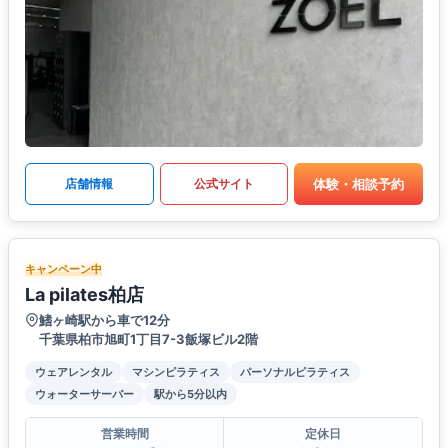
体験・相談予約
店舗情報
公式サイト
キャンペーン中
La pilates柏店
鰭ヶ崎駅から車で12分
千葉県柏市旭町1丁目7-3飯塚ビル2階
ウェアレンタル
マシンピラティス
パーソナルピラティス
ウォーターサーバー
駅から5分以内
営業時間
定休日