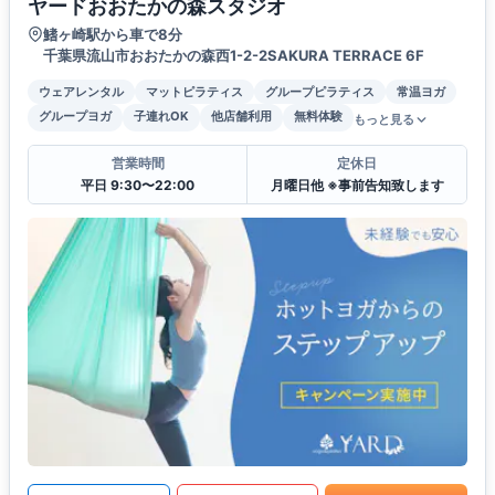
ヤードおおたかの森スタジオ
鰭ヶ崎駅から車で8分
千葉県流山市おおたかの森西1-2-2SAKURA TERRACE 6F
ウェアレンタル
マットピラティス
グループピラティス
常温ヨガ
グループヨガ
子連れOK
他店舗利用
無料体験
もっと見る
営業時間
定休日
平日 9:30〜22:00
月曜日他 ※事前告知致します