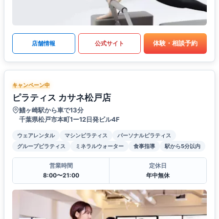
体験・相談予約
店舗情報
公式サイト
キャンペーン中
ピラティス カサネ松戸店
鰭ヶ崎駅から車で13分
千葉県松戸市本町1ー12日発ビル4F
ウェアレンタル
マシンピラティス
パーソナルピラティス
グループピラティス
ミネラルウォーター
食事指導
駅から5分以内
営業時間
定休日
8:00〜21:00
年中無休