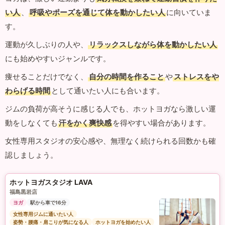
い人
、
呼吸やポーズを通じて体を動かしたい人
に向いていま
す。
運動が久しぶりの人や、
リラックスしながら体を動かしたい人
にも始めやすいジャンルです。
痩せることだけでなく、
自分の時間を作ること
や
ストレスをや
わらげる時間
として通いたい人にも合います。
ジムの負荷が高そうに感じる人でも、ホットヨガなら激しい運
動をしなくても
汗をかく爽快感
を得やすい場合があります。
女性専用スタジオの安心感や、無理なく続けられる回数かも確
認しましょう。
ホットヨガスタジオ LAVA
福島黒岩店
ヨガ
駅から車で16分
女性専用ジムに通いたい人
姿勢・腰痛・肩こりが気になる人
ホットヨガを始めたい人