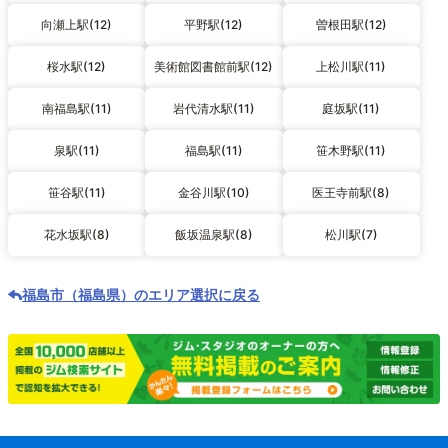
向瀬上駅(12)
平野駅(12)
曽根田駅(12)
桜水駅(12)
美術館図書館前駅(12)
上松川駅(11)
南福島駅(11)
岩代清水駅(11)
庭坂駅(11)
泉駅(11)
福島駅(11)
笹木野駅(11)
笹谷駅(11)
金谷川駅(10)
医王寺前駅(8)
花水坂駅(8)
飯坂温泉駅(8)
松川駅(7)
福島市（福島県）のエリア選択に戻る