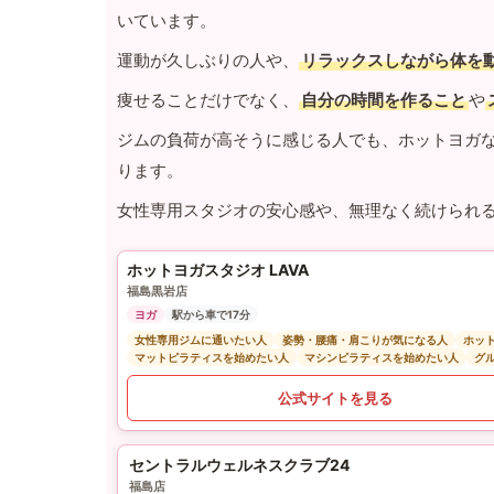
いています。
運動が久しぶりの人や、
リラックスしながら体を
痩せることだけでなく、
自分の時間を作ること
や
ジムの負荷が高そうに感じる人でも、ホットヨガ
ります。
女性専用スタジオの安心感や、無理なく続けられ
ホットヨガスタジオ LAVA
福島黒岩店
ヨガ
駅から車で17分
女性専用ジムに通いたい人
姿勢・腰痛・肩こりが気になる人
ホッ
マットピラティスを始めたい人
マシンピラティスを始めたい人
グ
公式サイトを見る
セントラルウェルネスクラブ24
福島店