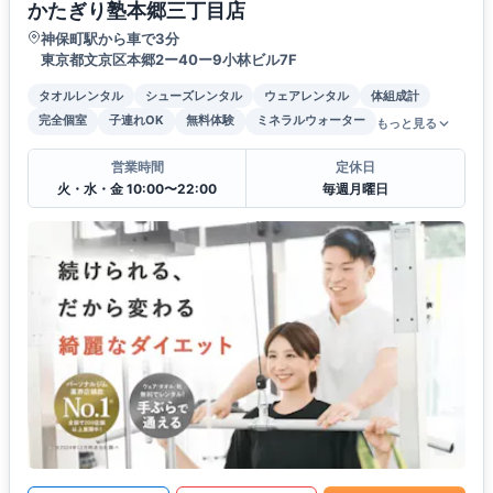
かたぎり塾本郷三丁目店
神保町駅から車で3分
東京都文京区本郷2ー40ー9小林ビル7F
タオルレンタル
シューズレンタル
ウェアレンタル
体組成計
完全個室
子連れOK
無料体験
ミネラルウォーター
もっと見る
営業時間
定休日
火・水・金 10:00〜22:00
毎週月曜日