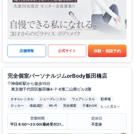
体験・相談予約
店舗情報
公式サイト
完全個室パーソナルジムorBody飯田橋店
神保町駅から徒歩15分
東京都千代田区飯田橋4-7-8第二山商ビル3階
タオルレンタル
シューズレンタル
ウェアレンタル
駐車場
ロッカー
体組成計
Wi-Fi
完全個室
子連れOK
もっと見る
営業時間
定休日
平日 8:00〜23:00(最終受付21:30)土日祝日8:00〜23:00(最終受付21:30)
不定休