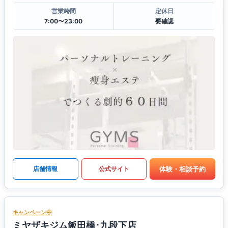
営業時間
定休日
7:00〜23:00
要確認
体験・相談予約
店舗情報
公式サイト
キャンペーン中
ミヤザキジム飯田橋･九段下店