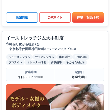
体験・相談予約
店舗情報
公式サイト
イーストレッチジム大手町店
神保町駅から徒歩7分
東京都千代田区神田錦町3ー7ー2フジタビル3F
シューズレンタル
ウェアレンタル
体組成計
子連れOK
プロテイン
トレーナー指名
食事指導
駅から5分以内
営業時間
定休日
平日 8:00〜22:00
毎週火曜日