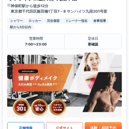
神保町駅から徒歩12分
東京都千代田区飯田橋1丁目7－8 サンハイツ九段201号室
シャワー
ロッカー
完全個室
トレーナー指名
食事指導
駅から5分以内
営業時間
定休日
7:00〜23:00
要確認
体験・相談予約
店舗情報
公式サイト