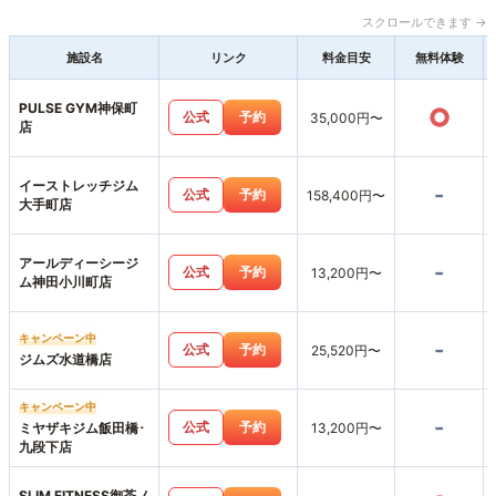
スクロールできます →
施設名
リンク
料金目安
無料体験
PULSE GYM神保町
○
公式
予約
35,000円〜
店
イーストレッチジム
-
公式
予約
158,400円〜
大手町店
アールディーシージ
-
公式
予約
13,200円〜
ム神田小川町店
キャンペーン中
-
公式
予約
25,520円〜
ジムズ水道橋店
キャンペーン中
-
公式
予約
ミヤザキジム飯田橋･
13,200円〜
九段下店
SLIM FITNESS御茶ノ