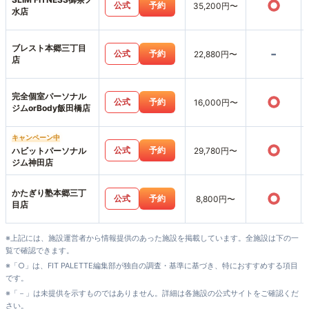
○
公式
予約
35,200円〜
水店
ブレスト本郷三丁目
-
公式
予約
22,880円〜
店
完全個室パーソナル
○
公式
予約
16,000円〜
ジムorBody飯田橋店
キャンペーン中
○
公式
予約
ハビットパーソナル
29,780円〜
ジム神田店
かたぎり塾本郷三丁
○
公式
予約
8,800円〜
目店
※上記には、施設運営者から情報提供のあった施設を掲載しています。全施設は下の一
覧で確認できます。
※「○」は、FIT PALETTE編集部が独自の調査・基準に基づき、特におすすめする項目
です。
※「－」は未提供を示すものではありません。詳細は各施設の公式サイトをご確認くだ
さい。