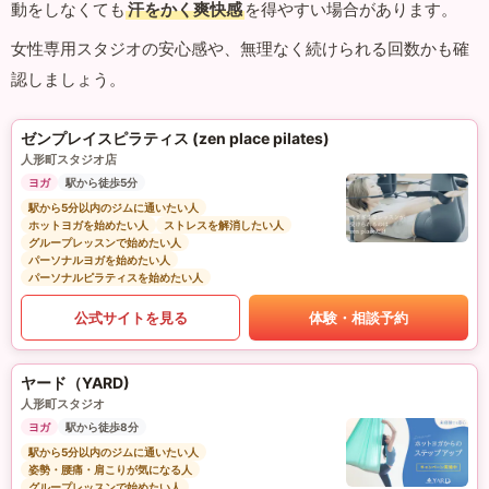
動をしなくても
汗をかく爽快感
を得やすい場合があります。
女性専用スタジオの安心感や、無理なく続けられる回数かも確
認しましょう。
ゼンプレイスピラティス (zen place pilates)
人形町スタジオ店
ヨガ
駅から徒歩5分
駅から5分以内のジムに通いたい人
ホットヨガを始めたい人
ストレスを解消したい人
グループレッスンで始めたい人
パーソナルヨガを始めたい人
パーソナルピラティスを始めたい人
公式サイトを見る
体験・相談予約
ヤード（YARD)
人形町スタジオ
ヨガ
駅から徒歩8分
駅から5分以内のジムに通いたい人
姿勢・腰痛・肩こりが気になる人
グループレッスンで始めたい人