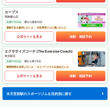
カーブス
馬喰横山店
スポーツジム
駅から徒歩14分
運動不足を解消したい人
女性専用ジムに通いたい人
公式サイトを見る
体験・相談予約
エクササイズコーチ (The Exercise Coach)
東京駅店
スポーツジム
駅から車で3分
隙間時間を活用したい人
セミパーソナルを始めたい人
公式サイトを見る
体験・相談予約
水天宮前駅のスポーツジムを目的別に探す