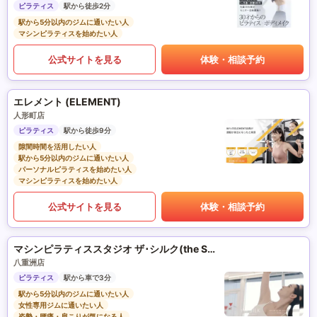
ピラティス
駅から徒歩2分
駅から5分以内のジムに通いたい人
マシンピラティスを始めたい人
公式サイトを見る
体験・相談予約
エレメント (ELEMENT)
人形町店
ピラティス
駅から徒歩9分
隙間時間を活用したい人
駅から5分以内のジムに通いたい人
パーソナルピラティスを始めたい人
マシンピラティスを始めたい人
公式サイトを見る
体験・相談予約
マシンピラティススタジオ ザ･シルク(the SILK)
八重洲店
ピラティス
駅から車で3分
駅から5分以内のジムに通いたい人
女性専用ジムに通いたい人
姿勢・腰痛・肩こりが気になる人