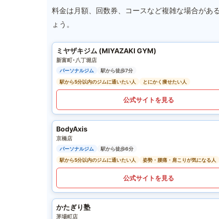
料金は月額、回数券、コースなど複雑な場合があ
ょう。
ミヤザキジム (MIYAZAKI GYM)
新富町･八丁堀店
パーソナルジム
駅から徒歩7分
駅から5分以内のジムに通いたい人
とにかく痩せたい人
公式サイトを見る
BodyAxis
京橋店
パーソナルジム
駅から徒歩6分
駅から5分以内のジムに通いたい人
姿勢・腰痛・肩こりが気になる人
公式サイトを見る
かたぎり塾
茅場町店