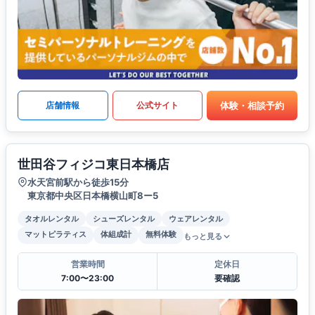
体験・相談予約
店舗情報
公式サイト
世田谷フィジコ東日本橋店
水天宮前駅から徒歩15分
東京都中央区日本橋横山町8ー5
タオルレンタル
シューズレンタル
ウェアレンタル
マットピラティス
体組成計
無料体験
もっと見る
営業時間
定休日
7:00〜23:00
要確認