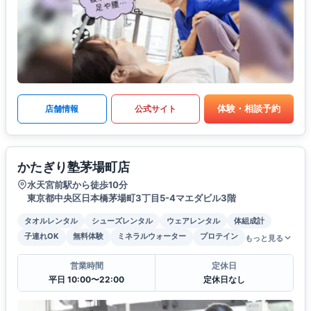
体験・相談予約
店舗情報
公式サイト
かたぎり塾茅場町店
水天宮前駅から徒歩10分
東京都中央区日本橋茅場町3丁目5-4マエダビル3階
タオルレンタル
シューズレンタル
ウェアレンタル
体組成計
子連れOK
無料体験
ミネラルウォーター
プロテイン
もっと見る
営業時間
定休日
平日 10:00〜22:00
定休日なし