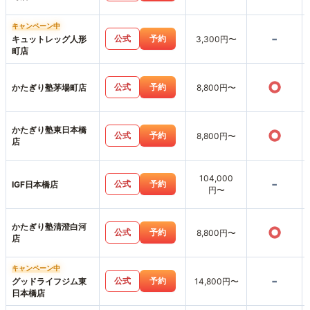
キャンペーン中
-
公式
予約
キュットレッグ人形
3,300円〜
町店
○
公式
予約
かたぎり塾茅場町店
8,800円〜
かたぎり塾東日本橋
○
公式
予約
8,800円〜
店
104,000
-
公式
予約
IGF日本橋店
円〜
かたぎり塾清澄白河
○
公式
予約
8,800円〜
店
キャンペーン中
-
公式
予約
グッドライフジム東
14,800円〜
日本橋店