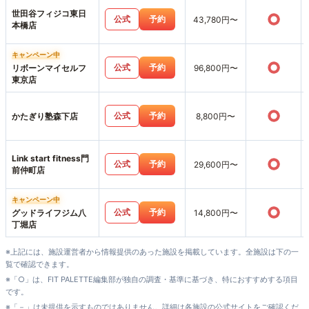
世田谷フィジコ東日
○
公式
予約
43,780円〜
本橋店
キャンペーン中
○
公式
予約
リボーンマイセルフ
96,800円〜
東京店
○
公式
予約
かたぎり塾森下店
8,800円〜
Link start fitness門
○
公式
予約
29,600円〜
前仲町店
キャンペーン中
○
公式
予約
グッドライフジム八
14,800円〜
丁堀店
※上記には、施設運営者から情報提供のあった施設を掲載しています。全施設は下の一
覧で確認できます。
※「○」は、FIT PALETTE編集部が独自の調査・基準に基づき、特におすすめする項目
です。
※「－」は未提供を示すものではありません。詳細は各施設の公式サイトをご確認くだ