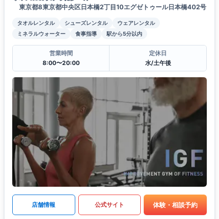
東京都8東京都中央区日本橋2丁目10エグゼトゥール日本橋402号
タオルレンタル
シューズレンタル
ウェアレンタル
ミネラルウォーター
食事指導
駅から5分以内
営業時間
定休日
8:00〜20:00
水/土午後
体験・相談予約
店舗情報
公式サイト