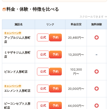
料金・体験・特徴を比べる
スクロールできます →
施設名
リンク
料金目安
無料体験
キャンペーン中
○
公式
予約
アップルジム人形町
20,460円〜
店
ミヤザキジム人形町
-
公式
予約
13,200円〜
店
102,300
○
公式
予約
ビヨンド人形町店
円〜
キャンペーン中
○
公式
予約
20,000円〜
エレメント人形町店
ビーコンセプト人形
○
公式
予約
44,000円〜
町店