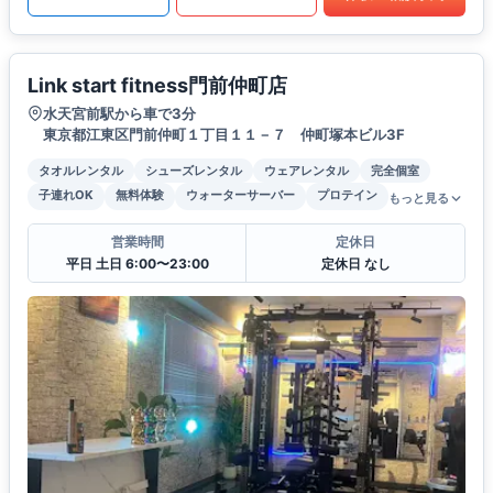
Link start fitness門前仲町店
水天宮前駅から車で3分
東京都江東区門前仲町１丁目１１－７ 仲町塚本ビル3F
タオルレンタル
シューズレンタル
ウェアレンタル
完全個室
子連れOK
無料体験
ウォーターサーバー
プロテイン
もっと見る
営業時間
定休日
平日 土日 6:00〜23:00
定休日 なし