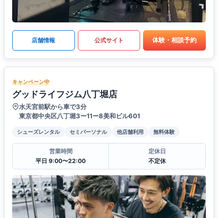
体験・相談予約
店舗情報
公式サイト
キャンペーン中
グッドライフジム八丁堀店
水天宮前駅から車で3分
東京都中央区八丁堀3ー11ー8美和ビル601
シューズレンタル
セミパーソナル
他店舗利用
無料体験
営業時間
定休日
平日 9:00〜22:00
不定休