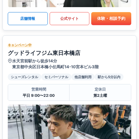
体験・相談予約
店舗情報
公式サイト
キャンペーン中
グッドライフジム東日本橋店
水天宮前駅から徒歩14分
東京都中央区日本橋小伝馬町14-10宮本ビル3階
シューズレンタル
セミパーソナル
他店舗利用
駅から5分以内
営業時間
定休日
平日 9:00〜22:00
第2土曜