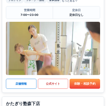
プロテイン
トレーナー指名
食事指導
もっと見る
営業時間
定休日
7:00〜23:00
定休日なし
体験・相談予約
店舗情報
公式サイト
かたぎり塾森下店