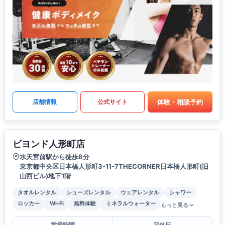
体験・相談予約
店舗情報
公式サイト
ビヨンド人形町店
水天宮前駅から徒歩8分
東京都中央区日本橋人形町3-11-7THECORNER日本橋人形町(旧
山西ビル)地下1階
タオルレンタル
シューズレンタル
ウェアレンタル
シャワー
ロッカー
Wi-Fi
無料体験
ミネラルウォーター
もっと見る
営業時間
定休日