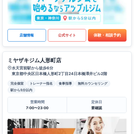
体験・相談予約
店舗情報
公式サイト
ミヤザキジム人形町店
水天宮前駅から徒歩6分
東京都中央区日本橋人形町2丁目24日本橋澤井ビル2階
完全個室
トレーナー指名
食事指導
無料カウンセリング
駅から5分以内
営業時間
定休日
7:00〜23:00
要確認