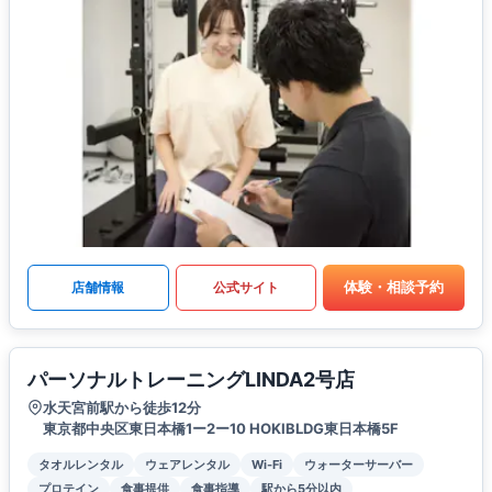
体験・相談予約
店舗情報
公式サイト
パーソナルトレーニングLINDA2号店
水天宮前駅から徒歩12分
東京都中央区東日本橋1ー2ー10 HOKIBLDG東日本橋5F
タオルレンタル
ウェアレンタル
Wi-Fi
ウォーターサーバー
プロテイン
食事提供
食事指導
駅から5分以内