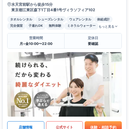
水天宮前駅から徒歩15分
東京都江東区森下1丁目4番1号ヴィラソフィア102
タオルレンタル
シューズレンタル
ウェアレンタル
体組成計
完全個室
子連れOK
無料体験
ミネラルウォーター
もっと見る
営業時間
定休日
月~金10:00〜22:00
要確認
体験・相談予約
店舗情報
公式サイト