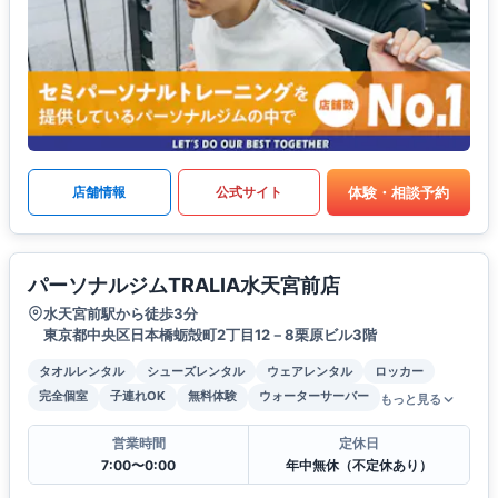
体験・相談予約
店舗情報
公式サイト
パーソナルジムTRALIA水天宮前店
水天宮前駅から徒歩3分
東京都中央区日本橋蛎殻町2丁目12－8栗原ビル3階
タオルレンタル
シューズレンタル
ウェアレンタル
ロッカー
完全個室
子連れOK
無料体験
ウォーターサーバー
もっと見る
営業時間
定休日
7:00〜0:00
年中無休（不定休あり）