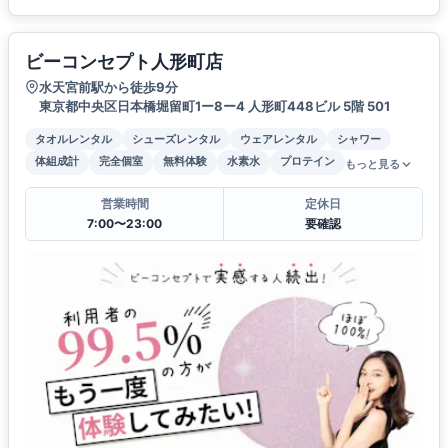
ビーコンセプト人形町店
水天宮前駅から徒歩9分
東京都中央区日本橋堀留町1ー8ー4 人形町448ビル 5階 501
タオルレンタル
シューズレンタル
ウェアレンタル
シャワー
体組成計
完全個室
無料体験
水素水
プロテイン
もっと見る
営業時間
定休日
7:00〜23:00
要確認