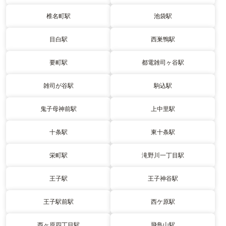
椎名町駅
池袋駅
目白駅
西巣鴨駅
要町駅
都電雑司ヶ谷駅
雑司が谷駅
駒込駅
鬼子母神前駅
上中里駅
十条駅
東十条駅
栄町駅
滝野川一丁目駅
王子駅
王子神谷駅
王子駅前駅
西ケ原駅
西ヶ原四丁目駅
飛鳥山駅