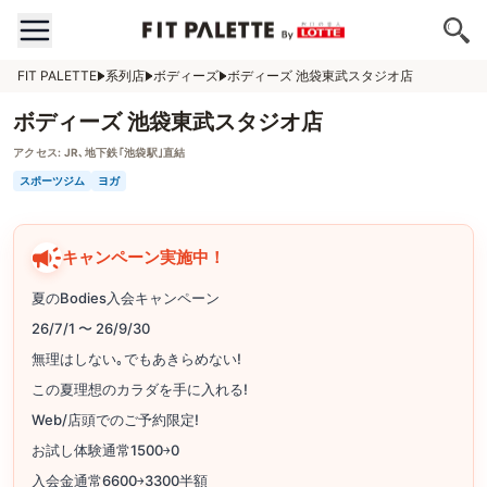
FIT PALETTE
系列店
ボディーズ
ボディーズ 池袋東武スタジオ店
ボディーズ 池袋東武スタジオ店
アクセス:
JR､地下鉄｢池袋駅｣直結
スポーツジム
ヨガ
キャンペーン実施中！
夏のBodies入会キャンペーン
26/7/1 〜 26/9/30
無理はしない｡でもあきらめない!
この夏理想のカラダを手に入れる!
Web/店頭でのご予約限定!
お試し体験通常1500￫0
入会金通常6600￫3300半額