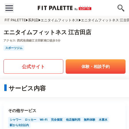
FIT PALETTE
系列店
エニタイムフィットネス
エニタイムフィットネス 江古
エニタイムフィットネス 江古田店
アクセス:
西武池袋線江古田駅南口徒歩3分
スポーツジム
公式サイト
体験・相談予約
サービス内容
その他サービス
シャワー
ロッカー
Wi-Fi
完全個室
他店舗利用
無料体験
水素水
駅から5分以内