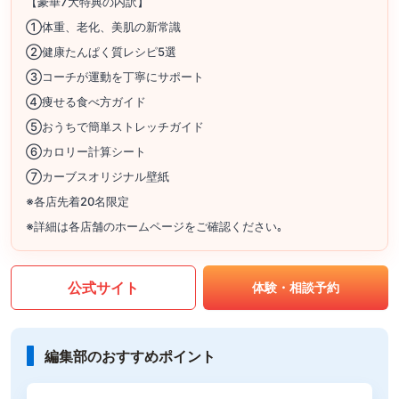
【豪華7大特典の内訳】
①体重、老化、美肌の新常識
②健康たんぱく質レシピ5選
③コーチが運動を丁寧にサポート
④痩せる食べ方ガイド
⑤おうちで簡単ストレッチガイド
⑥カロリー計算シート
⑦カーブスオリジナル壁紙
※各店先着20名限定
※詳細は各店舗のホームページをご確認ください｡
公式サイト
体験・相談予約
編集部のおすすめポイント