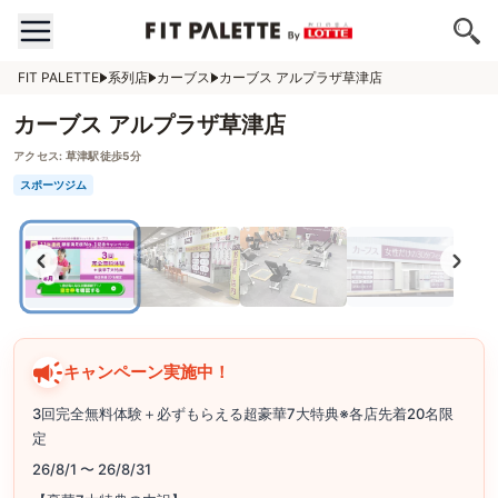
FIT PALETTE
系列店
カーブス
カーブス アルプラザ草津店
カーブス アルプラザ草津店
アクセス:
草津駅徒歩5分
スポーツジム
キャンペーン実施中！
3回完全無料体験＋必ずもらえる超豪華7大特典※各店先着20名限
定
26/8/1 〜 26/8/31