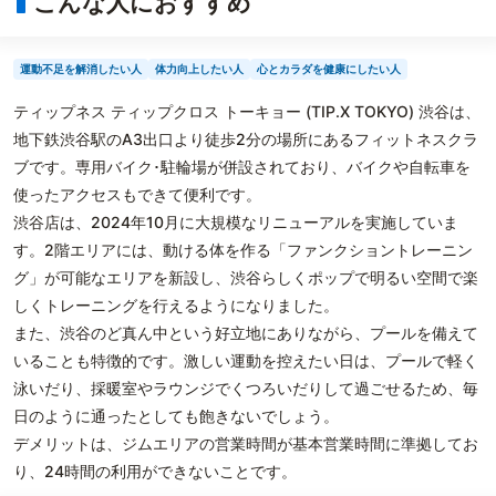
こんな人におすすめ
運動不足を解消したい人
体力向上したい人
心とカラダを健康にしたい人
ティップネス ティップクロス トーキョー (TIP.X TOKYO) 渋谷は、
地下鉄渋谷駅のA3出口より徒歩2分の場所にあるフィットネスクラ
ブです。専用バイク･駐輪場が併設されており、バイクや自転車を
使ったアクセスもできて便利です。
渋谷店は、2024年10月に大規模なリニューアルを実施していま
す。2階エリアには、動ける体を作る「ファンクショントレーニン
グ」が可能なエリアを新設し、渋谷らしくポップで明るい空間で楽
しくトレーニングを行えるようになりました。
また、渋谷のど真ん中という好立地にありながら、プールを備えて
いることも特徴的です。激しい運動を控えたい日は、プールで軽く
泳いだり、採暖室やラウンジでくつろいだりして過ごせるため、毎
日のように通ったとしても飽きないでしょう。
デメリットは、ジムエリアの営業時間が基本営業時間に準拠してお
り、24時間の利用ができないことです。