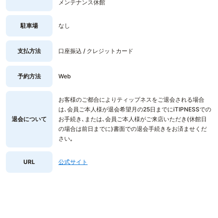
メンテナンス休館
駐車場
なし
支払方法
口座振込 / クレジットカード
予約方法
Web
お客様のご都合によりティップネスをご退会される場合
は､会員ご本人様が退会希望月の25日までにiTIPNESSでの
退会について
お手続き､または､会員ご本人様がご来店いただき(休館日
の場合は前日までに)書面での退会手続きをお済ませくだ
さい｡
URL
公式サイト