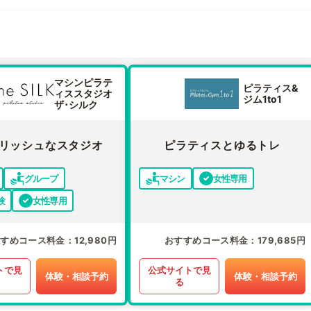
マシンピラテ
ピラティス&
ィススタジオ
ジム1to1
ザ･シルク
リッシュなスタジオ
ピラティスとゆるトレ
グループ
マシン
女性専用
験
女性専用
すすめコース料金
12,980円
おすすめコース料金
179,685円
トで見
公式サイトで見
体験・相談予約
体験・相談予約
る