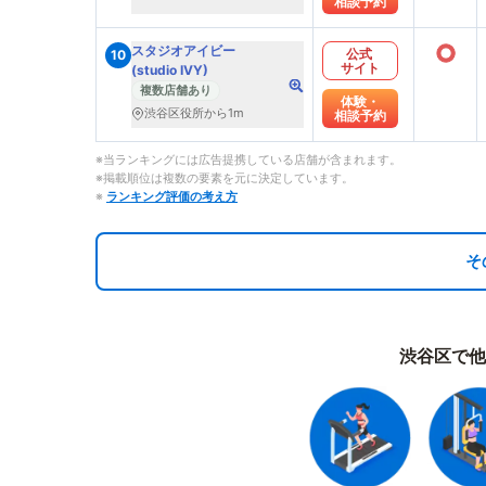
相談予約
○
スタジオアイビー
公式
10
サイト
(studio IVY)
複数店舗あり
体験・
渋谷区役所から1m
相談予約
※当ランキングには広告提携している店舗が含まれます。
※掲載順位は複数の要素を元に決定しています。
※
ランキング評価の考え方
そ
渋谷区で他