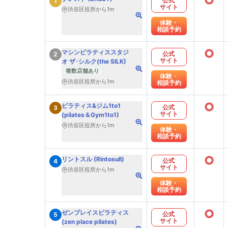
○
公式
1
サイト
渋谷区役所から1m
体験・
相談予約
○
マシンピラティススタジ
公式
2
サイト
オ ザ･シルク(the SILK)
複数店舗あり
体験・
渋谷区役所から1m
相談予約
○
ピラティス&ジム1to1
公式
3
サイト
(pilates＆Gym1to1)
渋谷区役所から1m
体験・
相談予約
○
リントスル (Rintosull)
公式
4
サイト
渋谷区役所から1m
体験・
相談予約
○
ゼンプレイスピラティス
公式
5
サイト
(zen place pilates)