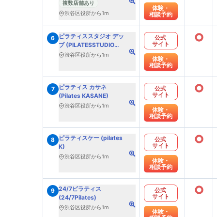
複数店舗あり
体験・
渋谷区役所から1m
相談予約
○
ピラティススタジオ デッ
公式
6
サイト
プ (PILATESSTUDIO
DEP)
渋谷区役所から1m
体験・
相談予約
○
ピラティス カサネ
公式
7
サイト
(Pilates KASANE)
渋谷区役所から1m
体験・
相談予約
○
ピラティスケー (pilates
公式
8
サイト
K)
渋谷区役所から1m
体験・
相談予約
○
24/7ピラティス
公式
9
サイト
(24/7Pilates)
渋谷区役所から1m
体験・