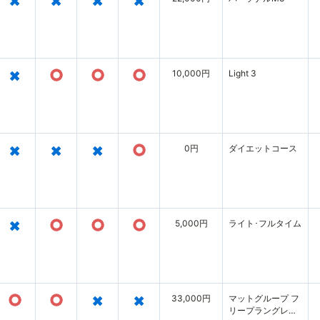
×
×
×
×
×
○
○
○
10,000円
Light 3
×
×
×
○
0円
ダイエットコース
×
○
○
○
5,000円
ライト･フルタイム
○
○
×
×
33,000円
マットグループ フ
リープラングレー