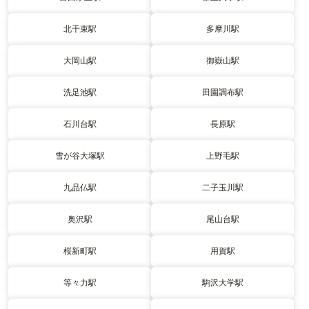
北千束駅
多摩川駅
大岡山駅
御嶽山駅
洗足池駅
田園調布駅
石川台駅
長原駅
雪が谷大塚駅
上野毛駅
九品仏駅
二子玉川駅
奥沢駅
尾山台駅
桜新町駅
用賀駅
等々力駅
駒沢大学駅