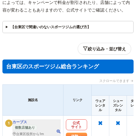
によっては、キャンペーンで料金が割引されたり、店舗によって内
容が変わることもありますので、公式サイトでご確認ください。
【台東区で間違いのないスポーツジムの選び方】
絞り込み・並び替え
台東区のスポーツジム総合ランキング
スクロールできます →
施設名
リンク
ウェア
シュー
タ
レンタ
ズレン
レ
ル
タル
×
×
カーブス
公式
1
サイト
複数店舗あり
台東区役所から1m