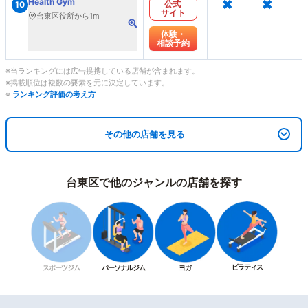
×
×
Health Gym
公式
10
サイト
台東区役所から1m
体験・
相談予約
※当ランキングには広告提携している店舗が含まれます。
※掲載順位は複数の要素を元に決定しています。
※
ランキング評価の考え方
その他の店舗を見る
台東区で他のジャンルの店舗を探す
ピラティス
スポーツジム
パーソナルジム
ヨガ