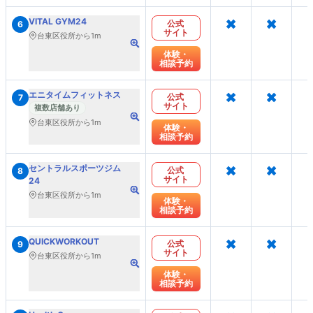
×
×
VITAL GYM24
公式
6
サイト
台東区役所から1m
体験・
相談予約
×
×
エニタイムフィットネス
公式
7
サイト
複数店舗あり
台東区役所から1m
体験・
相談予約
×
×
セントラルスポーツジム
公式
8
サイト
24
台東区役所から1m
体験・
相談予約
×
×
QUICKWORKOUT
公式
9
サイト
台東区役所から1m
体験・
相談予約