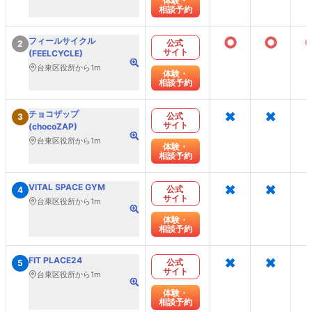
体験・
相談予約
○
○
フィールサイクル
公式
2
サイト
(FEELCYCLE)
台東区役所から1m
体験・
相談予約
×
×
チョコザップ
公式
3
サイト
(chocoZAP)
台東区役所から1m
体験・
相談予約
×
×
VITAL SPACE GYM
公式
4
サイト
台東区役所から1m
体験・
相談予約
×
×
FIT PLACE24
公式
5
サイト
台東区役所から1m
体験・
相談予約