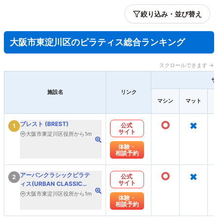
絞り込み・並び替え
大阪市東淀川区のピラティス総合ランキング
スクロールできます →
サ
施設名
リンク
マシン
マット
○
×
ブレスト (BREST)
公式
1
サイト
大阪市東淀川区役所から1m
体験・
相談予約
○
×
アーバンクラシックピラテ
公式
2
サイト
ィス(URBAN CLASSIC
PILATES)
大阪市東淀川区役所から1m
体験・
相談予約