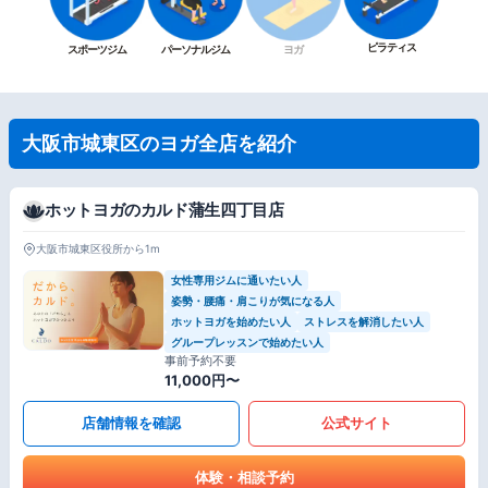
ピラティス
スポーツジム
パーソナルジム
ヨガ
大阪市城東区のヨガ全店を紹介
ホットヨガのカルド蒲生四丁目店
大阪市城東区役所から1m
女性専用ジムに通いたい人
姿勢・腰痛・肩こりが気になる人
ホットヨガを始めたい人
ストレスを解消したい人
グループレッスンで始めたい人
事前予約不要
11,000円〜
店舗情報を確認
公式サイト
体験・相談予約