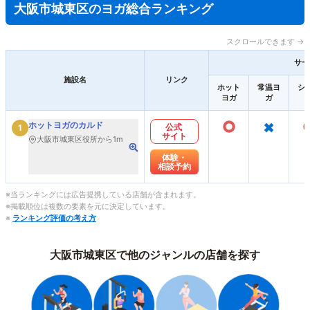
大阪市城東区のヨガ総合ランキング
スクロールできます →
サー
施設名
リンク
ホット
常温ヨ
シ
ヨガ
ガ
○
×
ホットヨガのカルド
公式
1
サイト
大阪市城東区役所から1m
体験・
相談予約
※当ランキングには広告提携している店舗が含まれます。
※掲載順位は複数の要素を元に決定しています。
※
ランキング評価の考え方
大阪市城東区で他のジャンルの店舗を探す