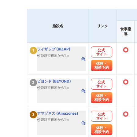
施設名
リンク
食事指
導
○
ライザップ (RIZAP)
公式
1
サイト
姫路市役所から1m
体験・
相談予約
○
ビヨンド (BEYOND)
公式
2
サイト
姫路市役所から1m
体験・
相談予約
○
アマゾネス (Amazones)
公式
3
サイト
姫路市役所から1m
体験・
相談予約