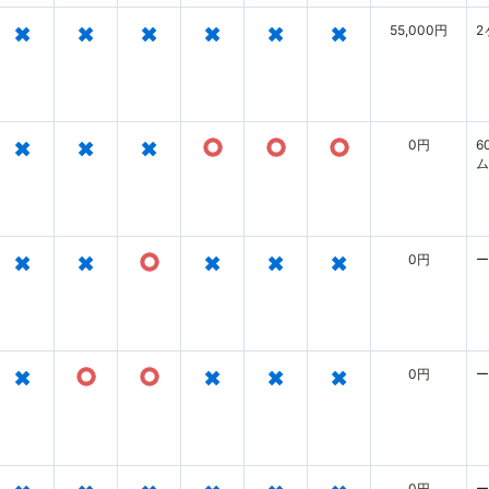
×
×
×
×
×
×
55,000円
2
×
×
×
○
○
○
0円
6
ム
ン
×
×
○
×
×
×
0円
ー
×
○
○
×
×
×
0円
ー
0円
ー