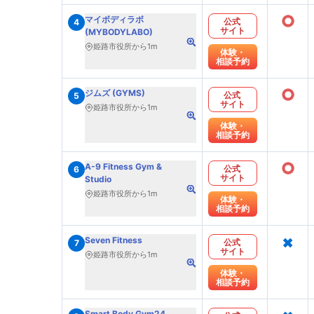
○
マイボディラボ
公式
4
サイト
(MYBODYLABO)
姫路市役所から1m
体験・
相談予約
○
ジムズ (GYMS)
公式
5
サイト
姫路市役所から1m
体験・
相談予約
○
A-9 Fitness Gym &
公式
6
サイト
Studio
姫路市役所から1m
体験・
相談予約
×
Seven Fitness
公式
7
サイト
姫路市役所から1m
体験・
相談予約
Smart Body Gym24