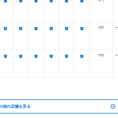
×
×
×
×
×
×
×
×
×
×
×
×
0円
ー
×
×
×
×
×
×
0円
ー
の他の店舗を見る