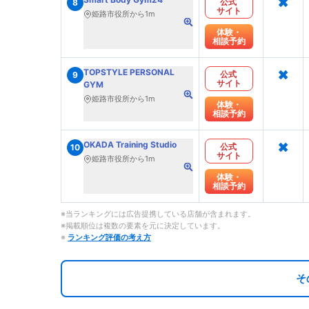
×
公式
8
サイト
姫路市役所から1m
体験・
相談予約
×
TOPSTYLE PERSONAL
公式
9
サイト
GYM
姫路市役所から1m
体験・
相談予約
×
OKADA Training Studio
公式
10
サイト
姫路市役所から1m
体験・
相談予約
※当ランキングには広告提携している店舗が含まれます。
※掲載順位は複数の要素を元に決定しています。
※
ランキング評価の考え方
そ