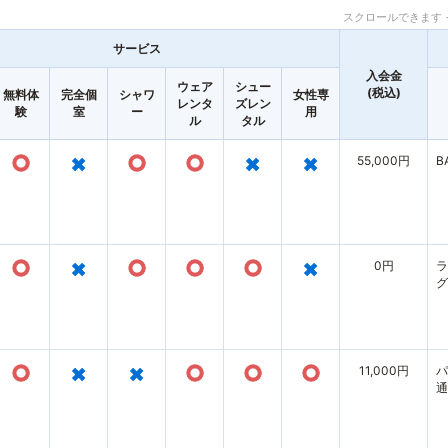
スクロールできます 
サービス
入会金
ウェア
シュー
(税込)
無料体
完全個
シャワ
女性専
レンタ
ズレン
験
室
ー
用
ル
タル
○
×
○
○
×
×
55,000円
B
○
×
○
○
○
×
0円
ラ
グ
○
×
×
○
○
○
11,000円
パ
通