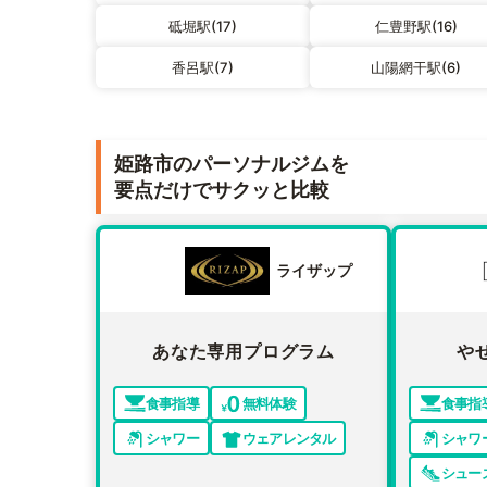
砥堀駅(17)
仁豊野駅(16)
香呂駅(7)
山陽網干駅(6)
姫路市のパーソナルジムを
要点だけでサクッと比較
ライザップ
あなた専用プログラム
や
食事指導
無料体験
食事指
シャワー
ウェアレンタル
シャワ
シュー