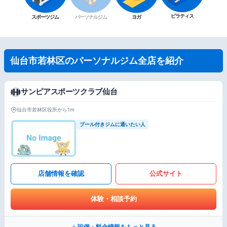
ピラティス
スポーツジム
パーソナルジム
ヨガ
仙台市若林区のパーソナルジム全店を紹介
サンピアスポーツクラブ仙台
仙台市若林区役所から1m
プール付きジムに通いたい人
店舗情報を確認
公式サイト
体験・相談予約
設備・料金情報をもっと見る