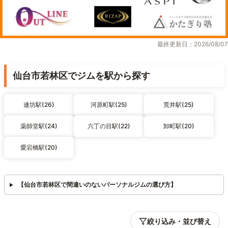
最終更新日：2026/08/07
仙台市若林区でジムを駅から探す
連坊駅(26)
河原町駅(25)
荒井駅(25)
薬師堂駅(24)
六丁の目駅(22)
卸町駅(20)
愛宕橋駅(20)
【仙台市若林区で間違いのないパーソナルジムの選び方】
絞り込み・並び替え