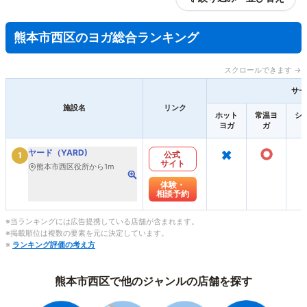
熊本市西区のヨガ総合ランキング
スクロールできます →
サー
施設名
リンク
ホット
常温ヨ
シ
ヨガ
ガ
×
○
ヤード（YARD)
公式
1
サイト
熊本市西区役所から1m
体験・
相談予約
※当ランキングには広告提携している店舗が含まれます。
※掲載順位は複数の要素を元に決定しています。
※
ランキング評価の考え方
熊本市西区で他のジャンルの店舗を探す