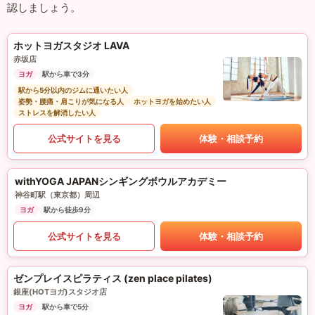
認しましょう。
ホットヨガスタジオ LAVA
赤坂店
ヨガ
駅から車で3分
駅から5分以内のジムに通いたい人
姿勢・腰痛・肩こりが気になる人
ホットヨガを始めたい人
ストレスを解消したい人
公式サイトを見る
体験・相談予約
withYOGA JAPANシンギングボウルアカデミー
神谷町駅（東京都）周辺
ヨガ
駅から徒歩9分
公式サイトを見る
体験・相談予約
ゼンプレイスピラティス (zen place pilates)
銀座(HOTヨガ)スタジオ店
ヨガ
駅から車で5分