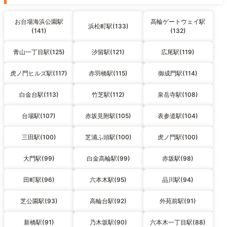
お台場海浜公園駅
高輪ゲートウェイ駅
浜松町駅(133)
(141)
(132)
青山一丁目駅(125)
汐留駅(121)
広尾駅(119)
虎ノ門ヒルズ駅(117)
赤羽橋駅(115)
御成門駅(114)
白金台駅(113)
竹芝駅(112)
泉岳寺駅(108)
台場駅(107)
赤坂見附駅(105)
表参道駅(104)
三田駅(100)
芝浦ふ頭駅(100)
虎ノ門駅(100)
大門駅(99)
白金高輪駅(99)
赤坂駅(98)
田町駅(96)
六本木駅(95)
品川駅(94)
芝公園駅(93)
高輪台駅(92)
外苑前駅(91)
新橋駅(91)
乃木坂駅(90)
六本木一丁目駅(88)