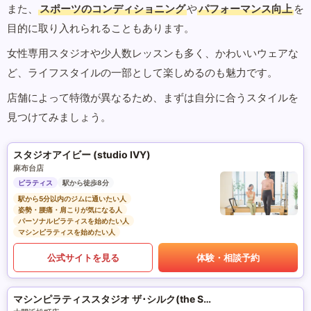
また、
スポーツのコンディショニング
や
パフォーマンス向上
を
目的に取り入れられることもあります。
女性専用スタジオや少人数レッスンも多く、かわいいウェアな
ど、ライフスタイルの一部として楽しめるのも魅力です。
店舗によって特徴が異なるため、まずは自分に合うスタイルを
見つけてみましょう。
スタジオアイビー (studio IVY)
麻布台店
ピラティス
駅から徒歩8分
駅から5分以内のジムに通いたい人
姿勢・腰痛・肩こりが気になる人
パーソナルピラティスを始めたい人
マシンピラティスを始めたい人
公式サイトを見る
体験・相談予約
マシンピラティススタジオ ザ･シルク(the SILK)