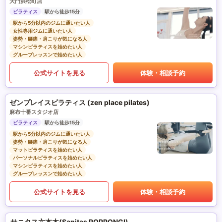
大門浜松町店
ピラティス
駅から徒歩15分
駅から5分以内のジムに通いたい人
女性専用ジムに通いたい人
姿勢・腰痛・肩こりが気になる人
マシンピラティスを始めたい人
グループレッスンで始めたい人
公式サイトを見る
体験・相談予約
ゼンプレイスピラティス (zen place pilates)
麻布十番スタジオ店
ピラティス
駅から徒歩15分
駅から5分以内のジムに通いたい人
姿勢・腰痛・肩こりが気になる人
マットピラティスを始めたい人
パーソナルピラティスを始めたい人
マシンピラティスを始めたい人
グループレッスンで始めたい人
公式サイトを見る
体験・相談予約
サニタス六本木(Sanitas ROPPONGI)