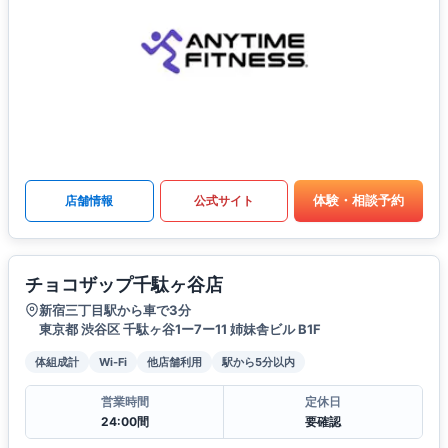
体験・相談予約
店舗情報
公式サイト
チョコザップ千駄ヶ谷店
新宿三丁目駅から車で3分
東京都 渋谷区 千駄ヶ谷1ー7ー11 姉妹舎ビル B1F
体組成計
Wi-Fi
他店舗利用
駅から5分以内
営業時間
定休日
24:00間
要確認