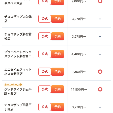
○
公式
予約
9,000円〜
ネス代々木店
チョコザップ大久保
-
公式
予約
3,278円〜
店
チョコザップ新宿若
-
公式
予約
3,278円〜
松店
プライベートボック
-
公式
予約
4,400円〜
スフィット新宿西口
店
エニタイムフィット
○
公式
予約
9,350円〜
ネス東新宿店
キャンペーン中
○
公式
予約
グッドライフジム千
14,800円〜
駄ヶ谷店
チョコザップ四谷三
-
公式
予約
3,278円〜
丁目店