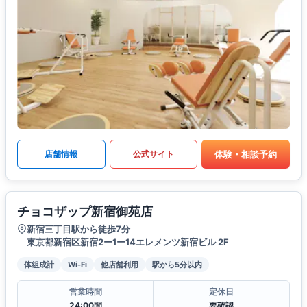
体験・相談予約
店舗情報
公式サイト
チョコザップ新宿御苑店
新宿三丁目駅から徒歩7分
東京都新宿区新宿2ー1ー14エレメンツ新宿ビル 2F
体組成計
Wi-Fi
他店舗利用
駅から5分以内
営業時間
定休日
24:00間
要確認