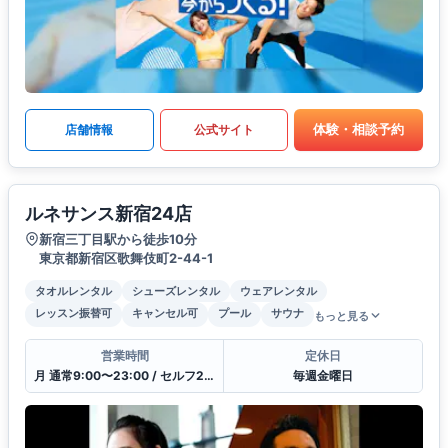
体験・相談予約
店舗情報
公式サイト
ルネサンス新宿24店
新宿三丁目駅から徒歩10分
東京都新宿区歌舞伎町2-44-1
タオルレンタル
シューズレンタル
ウェアレンタル
レッスン振替可
キャンセル可
プール
サウナ
もっと見る
営業時間
定休日
月 通常9:00〜23:00 / セルフ23:00〜9:00 / 受付10:00〜21:00
毎週金曜日