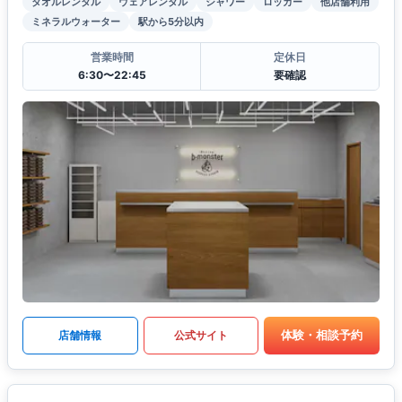
タオルレンタル
ウェアレンタル
シャワー
ロッカー
他店舗利用
ミネラルウォーター
駅から5分以内
営業時間
定休日
6:30〜22:45
要確認
体験・相談予約
店舗情報
公式サイト