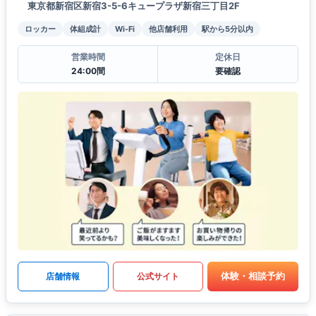
東京都新宿区新宿3-5-6キュープラザ新宿三丁目2F
ロッカー
体組成計
Wi-Fi
他店舗利用
駅から5分以内
営業時間
定休日
24:00間
要確認
体験・相談予約
店舗情報
公式サイト