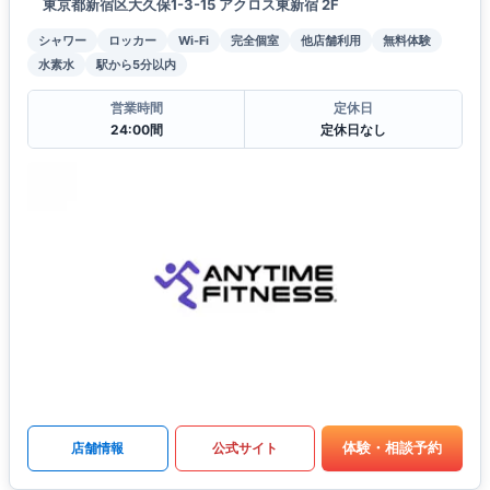
東京都新宿区大久保1-3-15 アクロス東新宿 2F
シャワー
ロッカー
Wi-Fi
完全個室
他店舗利用
無料体験
水素水
駅から5分以内
営業時間
定休日
24:00間
定休日なし
体験・相談予約
店舗情報
公式サイト