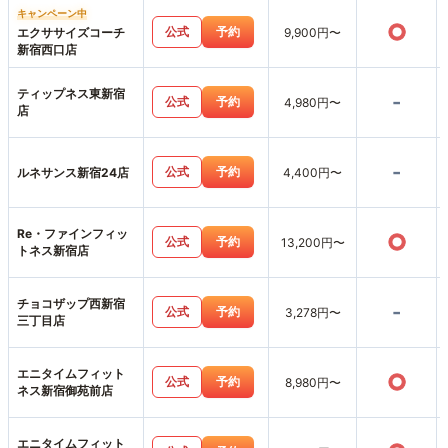
キャンペーン中
○
公式
予約
エクササイズコーチ
9,900円〜
新宿西口店
ティップネス東新宿
-
公式
予約
4,980円〜
店
-
公式
予約
ルネサンス新宿24店
4,400円〜
Re・ファインフィッ
○
公式
予約
13,200円〜
トネス新宿店
チョコザップ西新宿
-
公式
予約
3,278円〜
三丁目店
エニタイムフィット
○
公式
予約
8,980円〜
ネス新宿御苑前店
エニタイムフィット