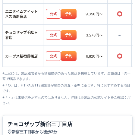
エニタイムフィット
○
公式
予約
9,350円〜
ネス西新宿店
チョコザップ千駄ヶ
-
公式
予約
3,278円〜
谷店
○
公式
予約
カーブス新宿曙橋店
6,820円〜
※上記には、施設運営者から情報提供のあった施設を掲載しています。全施設は下の一
覧で確認できます。
※「○」は、FIT PALETTE編集部が独自の調査・基準に基づき、特におすすめする項目
です。
※「－」は未提供を示すものではありません。詳細は各施設の公式サイトをご確認くだ
さい。
チョコザップ新宿三丁目店
新宿三丁目駅から徒歩2分