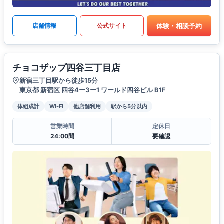
体験・相談予約
店舗情報
公式サイト
チョコザップ四谷三丁目店
新宿三丁目駅から徒歩15分
東京都 新宿区 四谷4ー3ー1 ワールド四谷ビル B1F
体組成計
Wi-Fi
他店舗利用
駅から5分以内
営業時間
定休日
24:00間
要確認