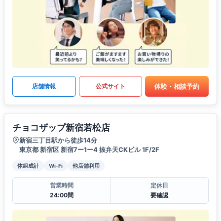
体験・相談予約
店舗情報
公式サイト
チョコザップ新宿若松店
新宿三丁目駅から徒歩14分
東京都 新宿区 新宿7ー1ー4 抜弁天CKビル 1F/2F
体組成計
Wi-Fi
他店舗利用
営業時間
定休日
24:00間
要確認