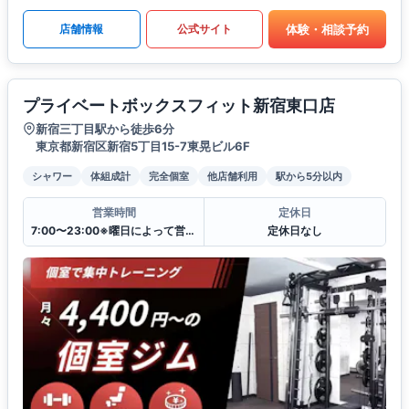
体験・相談予約
店舗情報
公式サイト
プライベートボックスフィット新宿東口店
新宿三丁目駅から徒歩6分
東京都新宿区新宿5丁目15-7東晃ビル6F
シャワー
体組成計
完全個室
他店舗利用
駅から5分以内
営業時間
定休日
7:00〜23:00※曜日によって営業時間が異なる場合がございます.
定休日なし