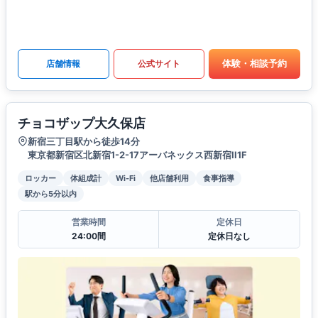
体験・相談予約
店舗情報
公式サイト
チョコザップ大久保店
新宿三丁目駅から徒歩14分
東京都新宿区北新宿1-2-17アーバネックス西新宿II1F
ロッカー
体組成計
Wi-Fi
他店舗利用
食事指導
駅から5分以内
営業時間
定休日
24:00間
定休日なし