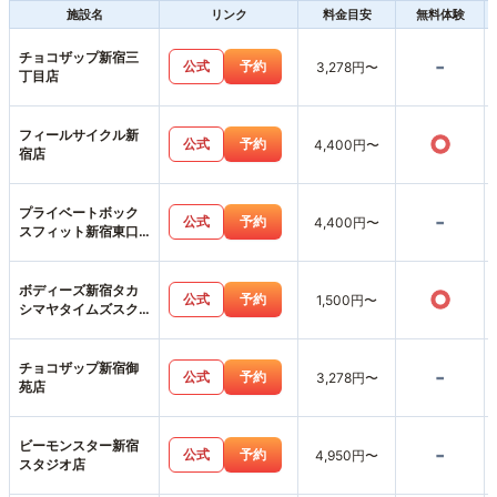
施設名
リンク
料金目安
無料体験
チョコザップ新宿三
-
公式
予約
3,278円〜
丁目店
フィールサイクル新
○
公式
予約
4,400円〜
宿店
プライベートボック
-
公式
予約
4,400円〜
スフィット新宿東口
店
ボディーズ新宿タカ
○
公式
予約
1,500円〜
シマヤタイムズスク
エアスタジオ店
チョコザップ新宿御
-
公式
予約
3,278円〜
苑店
ビーモンスター新宿
-
公式
予約
4,950円〜
スタジオ店