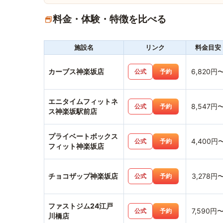
料金・体験・特徴を比べる
施設名
リンク
料金目安
カーブス神楽坂店
6,820円
公式
予約
エニタイムフィットネ
8,547円
公式
予約
ス神楽坂駅前店
プライベートボックス
4,400円
公式
予約
フィット神楽坂店
チョコザップ神楽坂店
3,278円
公式
予約
ファストジム24江戸
7,590円
公式
予約
川橋店