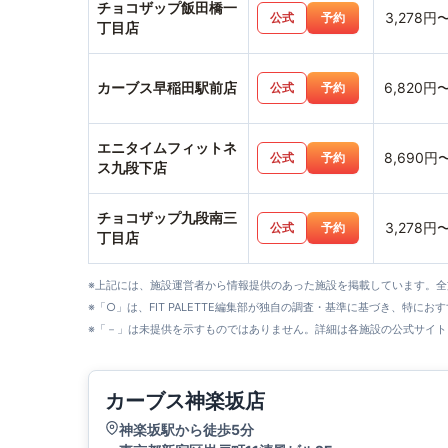
チョコザップ飯田橋一
3,278円
公式
予約
丁目店
カーブス早稲田駅前店
6,820円
公式
予約
エニタイムフィットネ
8,690円
公式
予約
ス九段下店
チョコザップ九段南三
3,278円
公式
予約
丁目店
※上記には、施設運営者から情報提供のあった施設を掲載しています。
※「○」は、FIT PALETTE編集部が独自の調査・基準に基づき、特にお
※「－」は未提供を示すものではありません。詳細は各施設の公式サイト
カーブス神楽坂店
神楽坂駅から徒歩5分