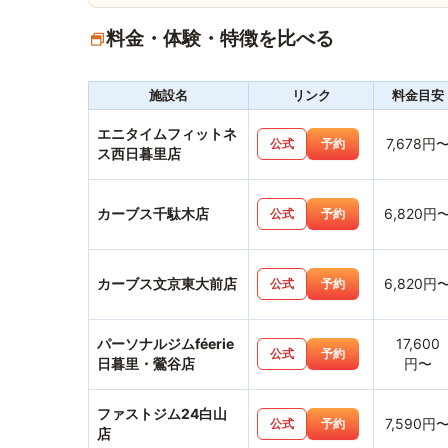
料金・体験・特徴を比べる
施設名
リンク
料金目安
エニタイムフィットネ
7,678円
公式
予約
ス西日暮里店
カーブス千駄木店
6,820円
公式
予約
カーブス文京東大前店
6,820円
公式
予約
パーソナルジムféerie
17,600
公式
予約
日暮里・鶯谷店
円〜
ファストジム24白山
7,590円
公式
予約
店