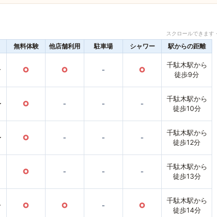
スクロールできます 
無料体験
他店舗利用
駐車場
シャワー
駅からの距離
千駄木駅から
〜
○
○
-
○
徒歩9分
千駄木駅から
〜
○
-
-
-
徒歩10分
千駄木駅から
〜
○
-
-
-
徒歩12分
千駄木駅から
○
-
-
-
徒歩13分
千駄木駅から
〜
○
○
-
○
徒歩14分