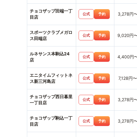
チョコザップ田端一丁
3,278円
公式
予約
目店
スポーツクラブメガロ
9,020円
公式
予約
ス田端店
ルネサンス本駒込24
4,400円
公式
予約
店
エニタイムフィットネ
7,128円〜
公式
予約
ス新三河島店
チョコザップ西日暮里
3,278円
公式
予約
一丁目店
チョコザップ駒込一丁
3,278円
公式
予約
目店