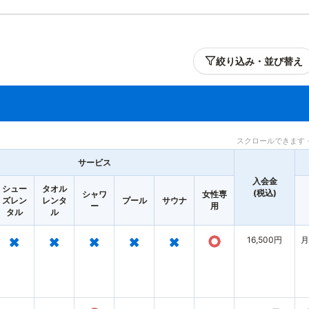
絞り込み・並び替え
スクロールできます 
サービス
入会金
シュー
タオル
(税込)
シャワ
女性専
ズレン
レンタ
プール
サウナ
ー
用
タル
ル
×
×
×
×
×
○
16,500円
月