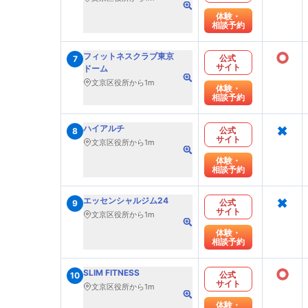
体験・
相談予約
○
フィットネスクラブ東京
公式
7
サイト
ドーム
文京区役所から1m
体験・
相談予約
×
ハイアルチ
公式
8
サイト
文京区役所から1m
体験・
相談予約
×
エッセンシャルジム24
公式
9
サイト
文京区役所から1m
体験・
相談予約
○
SLIM FITNESS
公式
10
サイト
文京区役所から1m
体験・