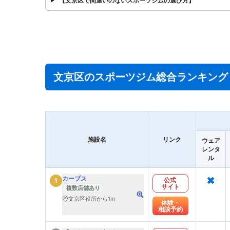
【文京区で間違いのないスポーツジムの選び方】
文京区のスポーツジム総合ランキング
施設名
リンク
ウェア
レンタ
ル
×
カーブス
公式
1
サイト
複数店舗あり
文京区役所から1m
体験・
相談予約