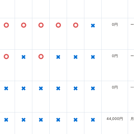
○
○
○
○
○
×
0円
ー
○
×
○
×
×
×
0円
ー
×
×
×
×
×
×
0円
一
×
×
×
×
×
×
44,000円
月