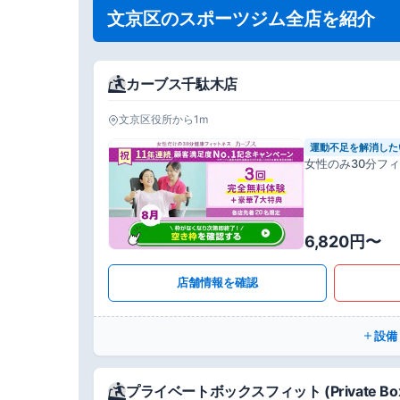
文京区のスポーツジム全店を紹介
カーブス千駄木店
文京区役所から1m
運動不足を解消した
女性のみ30分フ
6,820円〜
店舗情報を確認
設備
プライベートボックスフィット (Private Box