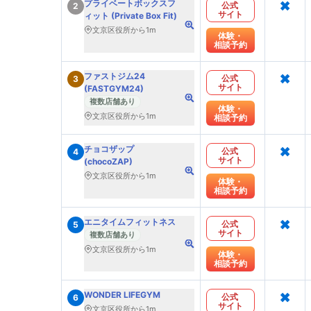
×
プライベートボックスフ
公式
2
サイト
ィット (Private Box Fit)
文京区役所から1m
体験・
相談予約
×
ファストジム24
公式
3
サイト
(FASTGYM24)
複数店舗あり
体験・
文京区役所から1m
相談予約
×
チョコザップ
公式
4
サイト
(chocoZAP)
文京区役所から1m
体験・
相談予約
×
エニタイムフィットネス
公式
5
サイト
複数店舗あり
文京区役所から1m
体験・
相談予約
×
WONDER LIFEGYM
公式
6
サイト
文京区役所から1m