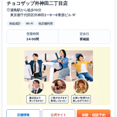
チョコザップ外神田二丁目店
湯島駅から徒歩10分
東京都千代田区外神田2ー9ー8青朋ビル 1F
体組成計
Wi-Fi
他店舗利用
営業時間
定休日
24:00間
要確認
体験・相談予約
店舗情報
公式サイト