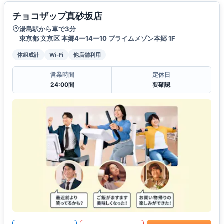
チョコザップ真砂坂店
湯島駅から車で3分
東京都 文京区 本郷4ー14ー10 プライムメゾン本郷 1F
体組成計
Wi-Fi
他店舗利用
営業時間
定休日
24:00間
要確認