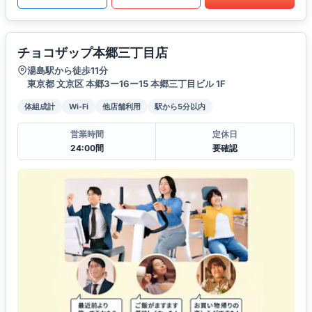
チョコザップ本郷三丁目店
湯島駅から徒歩11分
東京都 文京区 本郷3ー16ー15 本郷三丁目ビル 1F
体組成計
Wi-Fi
他店舗利用
駅から5分以内
営業時間
定休日
24:00間
要確認