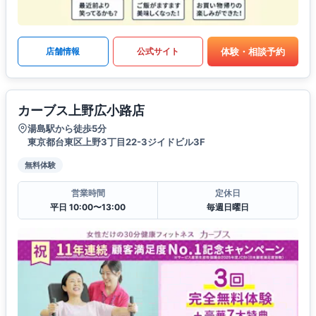
体験・相談予約
店舗情報
公式サイト
カーブス上野広小路店
湯島駅から徒歩5分
東京都台東区上野3丁目22-3ジイドビル3F
無料体験
営業時間
定休日
平日 10:00〜13:00
毎週日曜日