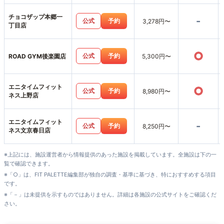
チョコザップ本郷一
-
公式
予約
3,278円〜
丁目店
○
公式
予約
ROAD GYM後楽園店
5,300円〜
エニタイムフィット
○
公式
予約
8,980円〜
ネス上野店
エニタイムフィット
-
公式
予約
8,250円〜
ネス文京春日店
※上記には、施設運営者から情報提供のあった施設を掲載しています。全施設は下の一
覧で確認できます。
※「○」は、FIT PALETTE編集部が独自の調査・基準に基づき、特におすすめする項目
です。
※「－」は未提供を示すものではありません。詳細は各施設の公式サイトをご確認くだ
さい。