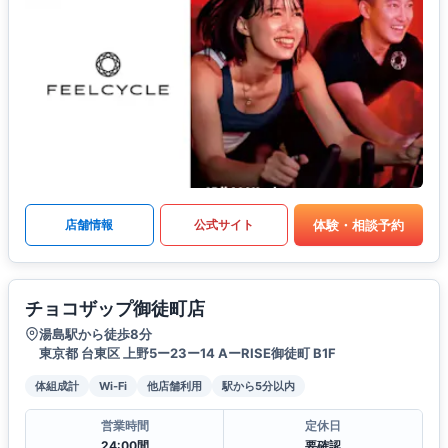
体験・相談予約
店舗情報
公式サイト
チョコザップ御徒町店
湯島駅から徒歩8分
東京都 台東区 上野5ー23ー14 AーRISE御徒町 B1F
体組成計
Wi-Fi
他店舗利用
駅から5分以内
営業時間
定休日
24:00間
要確認