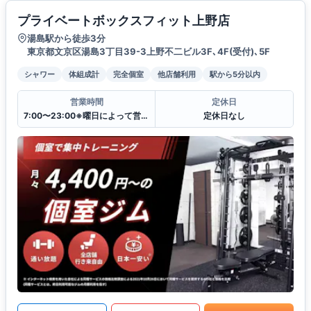
プライベートボックスフィット上野店
湯島駅から徒歩3分
東京都文京区湯島3丁目39-3上野不二ビル3F､4F(受付)､5F
シャワー
体組成計
完全個室
他店舗利用
駅から5分以内
営業時間
定休日
7:00〜23:00※曜日によって営業時間が異なる場合がございます. 詳細はお電話でお問合せください.
定休日なし