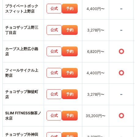
プライベートボック
-
公式
予約
4,400円〜
スフィット上野店
チョコザップ上野三
-
公式
予約
3,278円〜
丁目店
カーブス上野広小路
○
公式
予約
6,820円〜
店
フィールサイクル上
○
公式
予約
4,400円〜
野店
チョコザップ御徒町
-
公式
予約
3,278円〜
店
SLIM FITNESS御茶ノ
○
公式
予約
35,200円〜
水店
チョコザップ外神田
公式
予約