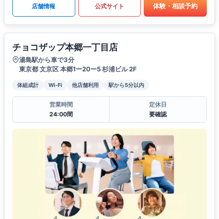
体験・相談予約
店舗情報
公式サイト
チョコザップ本郷一丁目店
湯島駅から車で3分
東京都 文京区 本郷1ー20ー5 杉浦ビル 2F
体組成計
Wi-Fi
他店舗利用
駅から5分以内
営業時間
定休日
24:00間
要確認