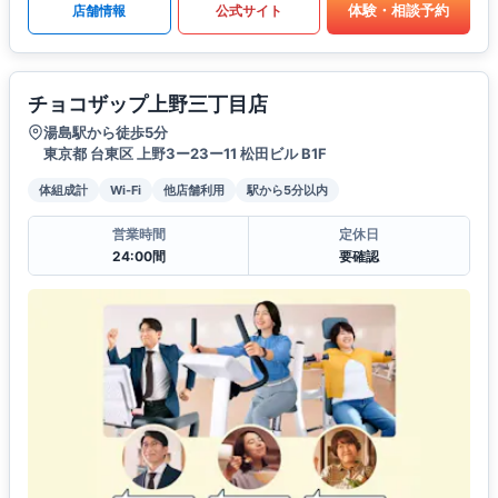
体験・相談予約
店舗情報
公式サイト
チョコザップ上野三丁目店
湯島駅から徒歩5分
東京都 台東区 上野3ー23ー11 松田ビル B1F
体組成計
Wi-Fi
他店舗利用
駅から5分以内
営業時間
定休日
24:00間
要確認