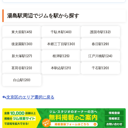
湯島駅周辺でジムを駅から探す
東大前駅(45)
千駄木駅(40)
護国寺駅(32)
後楽園駅(30)
本郷三丁目駅(30)
春日駅(29)
新大塚駅(27)
根津駅(25)
江戸川橋駅(24)
茗荷谷駅(23)
本駒込駅(21)
千石駅(20)
白山駅(20)
文京区のエリア選択に戻る