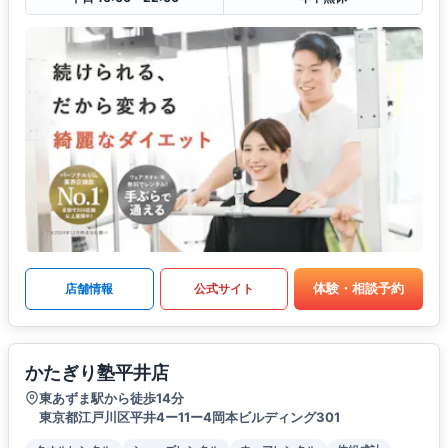
体験・相談予約
店舗情報
公式サイト
かたぎり塾平井店
東あずま駅から徒歩14分
東京都江戸川区平井4ー11ー4岡本ビルディング301