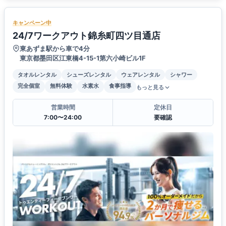
キャンペーン中
24/7ワークアウト錦糸町四ツ目通店
東あずま駅から車で4分
東京都墨田区江東橋4-15-1第六小崎ビル1F
タオルレンタル
シューズレンタル
ウェアレンタル
シャワー
完全個室
無料体験
水素水
食事指導
もっと見る
営業時間
定休日
7:00〜24:00
要確認