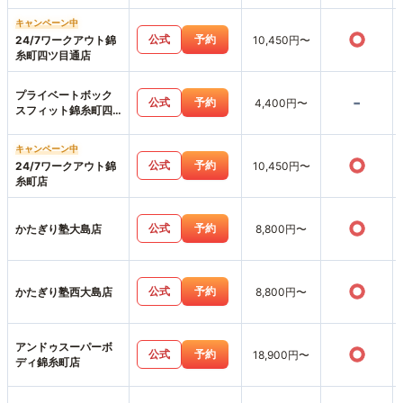
キャンペーン中
○
公式
予約
24/7ワークアウト錦
10,450円〜
糸町四ツ目通店
プライベートボック
-
公式
予約
4,400円〜
スフィット錦糸町四
ツ目通店
キャンペーン中
○
公式
予約
24/7ワークアウト錦
10,450円〜
糸町店
○
公式
予約
かたぎり塾大島店
8,800円〜
○
公式
予約
かたぎり塾西大島店
8,800円〜
アンドゥスーパーボ
○
公式
予約
18,900円〜
ディ錦糸町店