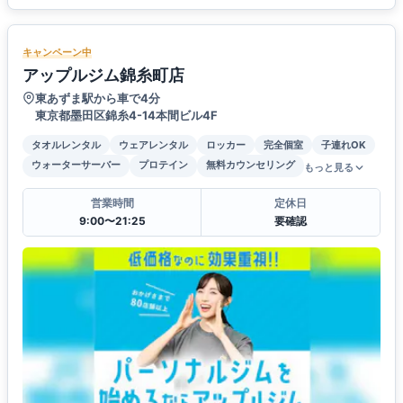
キャンペーン中
アップルジム錦糸町店
東あずま駅から車で4分
東京都墨田区錦糸4-14本間ビル4F
タオルレンタル
ウェアレンタル
ロッカー
完全個室
子連れOK
ウォーターサーバー
プロテイン
無料カウンセリング
もっと見る
営業時間
定休日
9:00〜21:25
要確認