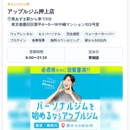
キャンペーン中
アップルジム押上店
東あずま駅から車で3分
東京都墨田区業平4ー5ー16中嶋マンション103号室
ウェアレンタル
セミパーソナル
完全個室
ウォーターサーバー
プロテイン
食事指導
無料カウンセリング
駅から5分以内
営業時間
定休日
9:00〜21:25
要確認