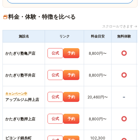
料金・体験・特徴を比べる
スクロールできます →
施設名
リンク
料金目安
無料体験
○
公式
予約
かたぎり塾亀戸店
8,800円〜
○
公式
予約
かたぎり塾平井店
8,800円〜
キャンペーン中
-
公式
予約
20,460円〜
アップルジム押上店
○
公式
予約
かたぎり塾押上店
8,800円〜
ビヨンド錦糸町
102,300