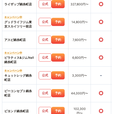
○
公式
予約
ライザップ錦糸町店
327,800円〜
キャンペーン中
○
公式
予約
グッドライフジム東
14,800円〜
京スカイツリー前店
○
公式
予約
アスピ錦糸町店
7,600円〜
キャンペーン中
○
公式
予約
ピラティス&ジム1to1
6,600円〜
錦糸町店
キャンペーン中
-
公式
予約
キュットレッグ錦糸
3,300円〜
町店
ビーコンセプト錦糸
○
公式
予約
44,000円〜
町店
102,300
○
公式
予約
ビヨンド錦糸町店
円〜