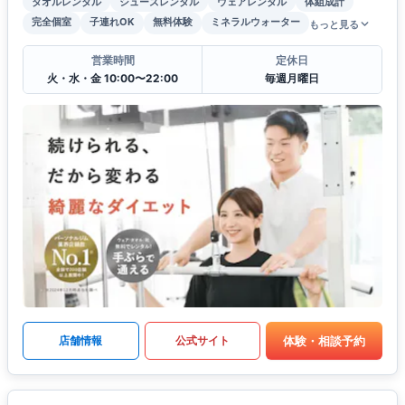
タオルレンタル
シューズレンタル
ウェアレンタル
体組成計
完全個室
子連れOK
無料体験
ミネラルウォーター
もっと見る
営業時間
定休日
火・水・金 10:00〜22:00
毎週月曜日
体験・相談予約
店舗情報
公式サイト