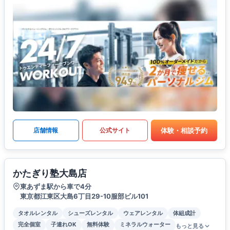
体験・相談予約
店舗情報
公式サイト
かたぎり塾大島店
東あずま駅から車で4分
東京都江東区大島6丁目29-10服部ビル101
タオルレンタル
シューズレンタル
ウェアレンタル
体組成計
完全個室
子連れOK
無料体験
ミネラルウォーター
もっと見る