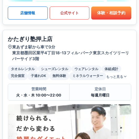
体験・相談予約
店舗情報
公式サイト
かたぎり塾押上店
東あずま駅から車で3分
東京都墨田区業平4丁目18-13フィル･パーク東京スカイツリーリ
バーサイド3階
タオルレンタル
シューズレンタル
ウェアレンタル
体組成計
完全個室
子連れOK
無料体験
ミネラルウォーター
もっと見る
営業時間
定休日
火・水・木 10:00〜22:00
毎週月曜日