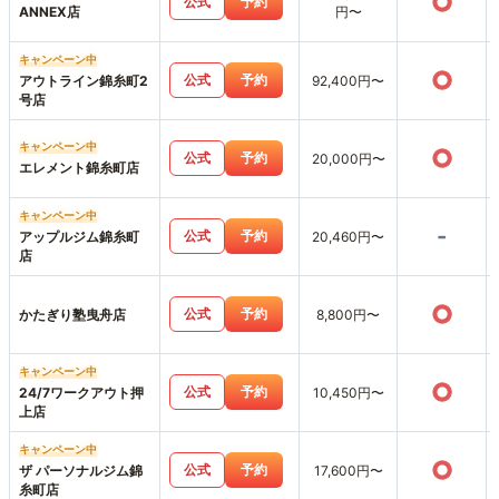
○
公式
予約
ANNEX店
円〜
キャンペーン中
○
公式
予約
アウトライン錦糸町2
92,400円〜
号店
キャンペーン中
○
公式
予約
20,000円〜
エレメント錦糸町店
キャンペーン中
-
公式
予約
アップルジム錦糸町
20,460円〜
店
○
公式
予約
かたぎり塾曳舟店
8,800円〜
キャンペーン中
○
公式
予約
24/7ワークアウト押
10,450円〜
上店
キャンペーン中
○
公式
予約
ザ パーソナルジム錦
17,600円〜
糸町店