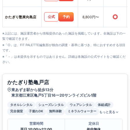
○
公式
予約
かたぎり塾東向島店
8,800円〜
※上記には、施設運営者から情報提供のあった施設を掲載しています。全施設は下の一
覧で確認できます。
※「○」は、FIT PALETTE編集部が独自の調査・基準に基づき、特におすすめする項目
です。
※「－」は未提供を示すものではありません。詳細は各施設の公式サイトをご確認くだ
さい。
かたぎり塾亀戸店
東あずま駅から徒歩13分
東京都江東区亀戸5丁目16ー20サンライズビル1階
タオルレンタル
シューズレンタル
ウェアレンタル
体組成計
完全個室
子連れOK
無料体験
ミネラルウォーター
もっと見る
営業時間
定休日
平日 10:00〜22:00
年中無休