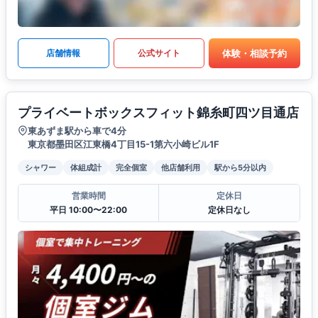
体験・相談予約
店舗情報
公式サイト
プライベートボックスフィット錦糸町四ツ目通店
東あずま駅から車で4分
東京都墨田区江東橋4丁目15-1第六小崎ビル1F
シャワー
体組成計
完全個室
他店舗利用
駅から5分以内
営業時間
定休日
平日 10:00〜22:00
定休日なし