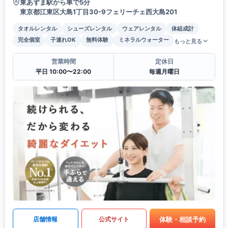
東あずま駅から車で5分
東京都江東区大島1丁目30-9フェリーチェ西大島201
タオルレンタル
シューズレンタル
ウェアレンタル
体組成計
完全個室
子連れOK
無料体験
ミネラルウォーター
もっと見る
営業時間
定休日
平日 10:00〜22:00
毎週月曜日
体験・相談予約
店舗情報
公式サイト