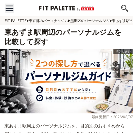
FIT PALETTE
東京都のパーソナルジム
墨田区のパーソナルジム
東あずま駅
東あずま駅周辺のパーソナルジムを
比較して探す
最終更新日：2026/08/07
東あずま駅周辺のパーソナルジムを、目的別のおすすめから