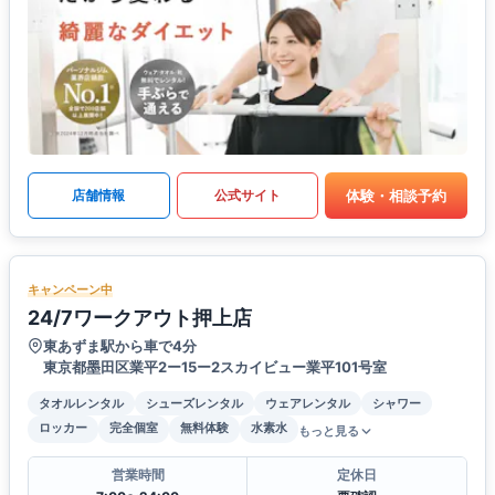
体験・相談予約
店舗情報
公式サイト
キャンペーン中
24/7ワークアウト押上店
東あずま駅から車で4分
東京都墨田区業平2ー15ー2スカイビュー業平101号室
タオルレンタル
シューズレンタル
ウェアレンタル
シャワー
ロッカー
完全個室
無料体験
水素水
もっと見る
営業時間
定休日