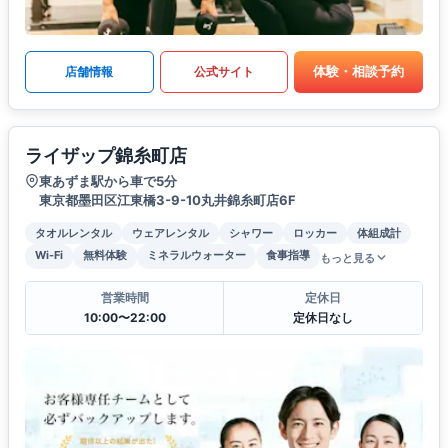
体験・相談予約
店舗情報
公式サイト
ライザップ錦糸町店
東あずま駅から車で5分
東京都墨田区江東橋3-9-10丸井錦糸町店6F
タオルレンタル
ウェアレンタル
シャワー
ロッカー
体組成計
Wi-Fi
無料体験
ミネラルウォーター
食事指導
もっと見る
営業時間
定休日
10:00〜22:00
定休日なし