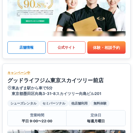
体験・相談予約
店舗情報
公式サイト
キャンペーン中
グッドライフジム東京スカイツリー前店
東あずま駅から車で5分
東京都墨田区向島3-31-8スカイツリー向島ビル201
シューズレンタル
セミパーソナル
他店舗利用
無料体験
営業時間
定休日
平日 9:00〜22:00
毎週月曜日