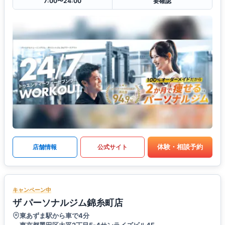
7:00〜24:00
要確認
体験・相談予約
店舗情報
公式サイト
キャンペーン中
ザ パーソナルジム錦糸町店
東あずま駅から車で4分
東京都墨田区太平2丁目5-4サンライズビル4F