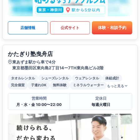
体験・相談予約
店舗情報
公式サイト
かたぎり塾曳舟店
東あずま駅から車で4分
東京都墨田区東向島2丁目14ー7TH東向島ビル2階
タオルレンタル
シューズレンタル
ウェアレンタル
体組成計
完全個室
子連れOK
無料体験
ミネラルウォーター
もっと見る
営業時間
定休日
月・水・金 10:00〜22:00
毎週火曜日