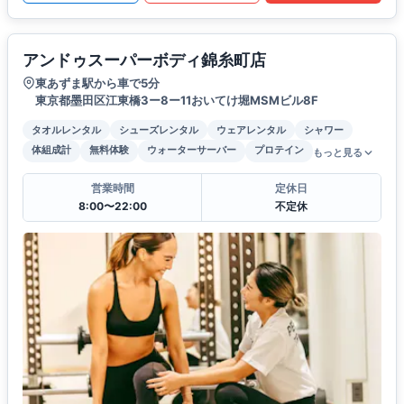
アンドゥスーパーボディ錦糸町店
東あずま駅から車で5分
東京都墨田区江東橋3ー8ー11おいてけ堀MSMビル8F
タオルレンタル
シューズレンタル
ウェアレンタル
シャワー
体組成計
無料体験
ウォーターサーバー
プロテイン
もっと見る
営業時間
定休日
8:00〜22:00
不定休