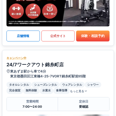
体験・相談予約
店舗情報
公式サイト
キャンペーン中
24/7ワークアウト錦糸町店
東あずま駅から車で4分
東京都墨田区江東橋4-25-7VORT錦糸町駅前Ⅱ5階
タオルレンタル
シューズレンタル
ウェアレンタル
シャワー
完全個室
無料体験
水素水
食事指導
もっと見る
営業時間
定休日
7:00〜24:00
要確認