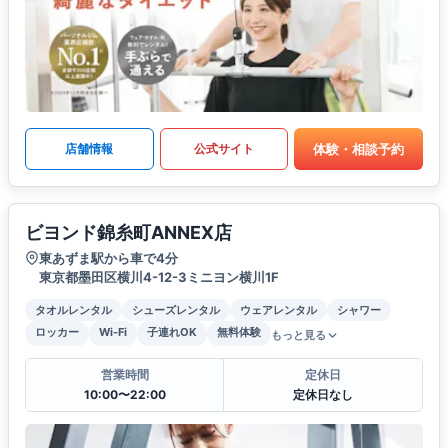
体験・相談予約
店舗情報
公式サイト
ビヨンド錦糸町ANNEX店
東あずま駅から車で4分
東京都墨田区横川4-12-3ミニヨン横川1F
タオルレンタル
シューズレンタル
ウェアレンタル
シャワー
ロッカー
Wi-Fi
子連れOK
無料体験
もっと見る
営業時間
定休日
10:00〜22:00
定休日なし