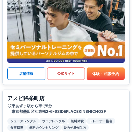
体験・相談予約
店舗情報
公式サイト
アスピ錦糸町店
東あずま駅から車で5分
東京都墨田区江東橋2-6-6SIDEPLACEKINSHICHO3F
シューズレンタル
ウェアレンタル
無料体験
トレーナー指名
食事指導
無料カウンセリング
駅から5分以内