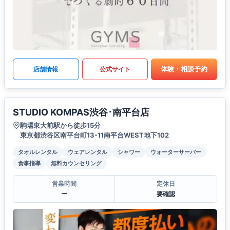
体験・相談予約
店舗情報
公式サイト
STUDIO KOMPAS渋谷･南平台店
駒場東大前駅から徒歩15分
東京都渋谷区南平台町13-11南平台WEST地下102
タオルレンタル
ウェアレンタル
シャワー
ウォーターサーバー
食事指導
無料カウンセリング
営業時間
定休日
ー
要確認