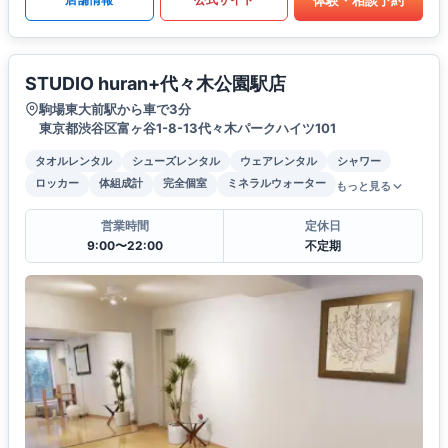
STUDIO huran+代々木公園駅店
駒場東大前駅から車で3分
東京都渋谷区富ヶ谷1-8-13代々木パークハイツ101
タオルレンタル
シューズレンタル
ウェアレンタル
シャワー
ロッカー
体組成計
完全個室
ミネラルウォーター
もっと見る
営業時間
定休日
9:00〜22:00
不定期