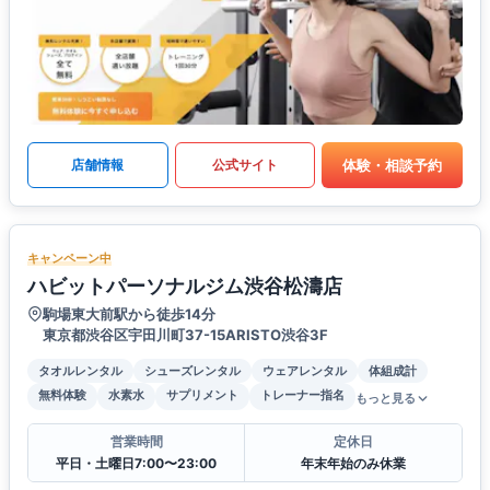
体験・相談予約
店舗情報
公式サイト
キャンペーン中
ハビットパーソナルジム渋谷松濤店
駒場東大前駅から徒歩14分
東京都渋谷区宇田川町37-15ARISTO渋谷3F
タオルレンタル
シューズレンタル
ウェアレンタル
体組成計
無料体験
水素水
サプリメント
トレーナー指名
もっと見る
営業時間
定休日
平日・土曜日7:00〜23:00
年末年始のみ休業