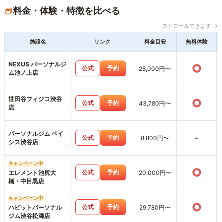
料金・体験・特徴を比べる
スクロールできます →
施設名
リンク
料金目安
無料体験
NEXUS パーソナルジ
○
公式
予約
28,000円〜
ム池ノ上店
世田谷フィジコ渋谷
○
公式
予約
43,780円〜
店
パーソナルジム ベイ
-
公式
予約
8,800円〜
シス渋谷店
キャンペーン中
○
公式
予約
エレメント池尻大
20,000円〜
橋・中目黒店
キャンペーン中
○
公式
予約
ハビットパーソナル
29,780円〜
ジム渋谷松濤店