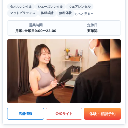
タオルレンタル
シューズレンタル
ウェアレンタル
マットピラティス
体組成計
無料体験
もっと見る
営業時間
定休日
月曜~金曜日9:00〜23:00
要確認
体験・相談予約
店舗情報
公式サイト