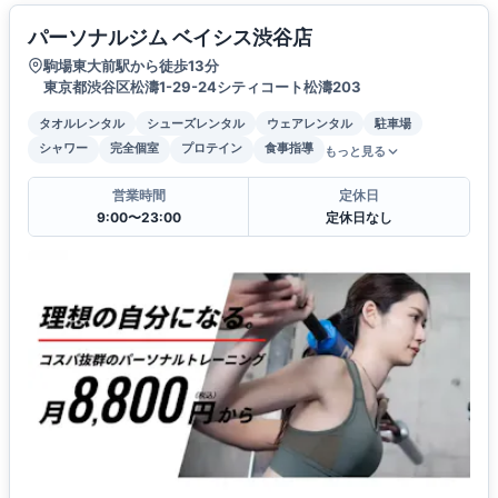
パーソナルジム ベイシス渋谷店
駒場東大前駅から徒歩13分
東京都渋谷区松濤1-29-24シティコート松濤203
タオルレンタル
シューズレンタル
ウェアレンタル
駐車場
シャワー
完全個室
プロテイン
食事指導
もっと見る
営業時間
定休日
9:00〜23:00
定休日なし