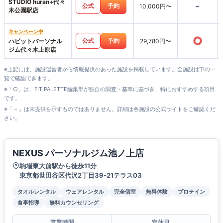
STUDIO huran+代々
-
公式
予約
10,000円〜
木公園駅店
キャンペーン中
○
公式
予約
ハビットパーソナル
29,780円〜
ジム代々木上原店
※上記には、施設運営者から情報提供のあった施設を掲載しています。全施設は下の一
覧で確認できます。
※「○」は、FIT PALETTE編集部が独自の調査・基準に基づき、特におすすめする項目
です。
※「－」は未提供を示すものではありません。詳細は各施設の公式サイトをご確認くだ
さい。
NEXUS パーソナルジム池ノ上店
駒場東大前駅から徒歩11分
東京都世田谷区代沢2丁目39-21テラス03
タオルレンタル
ウェアレンタル
完全個室
無料体験
プロテイン
食事指導
無料カウンセリング
営業時間
定休日