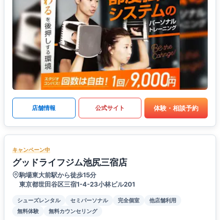
体験・相談予約
店舗情報
公式サイト
キャンペーン中
グッドライフジム池尻三宿店
駒場東大前駅から徒歩15分
東京都世田谷区三宿1-4-23小林ビル201
シューズレンタル
セミパーソナル
完全個室
他店舗利用
無料体験
無料カウンセリング