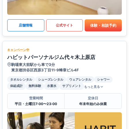
体験・相談予約
店舗情報
公式サイト
キャンペーン中
ハビットパーソナルジム代々木上原店
駒場東大前駅から車で3分
東京都渋谷区西原3丁目11-9蜂章ビル4F
タオルレンタル
シューズレンタル
ウェアレンタル
シャワー
体組成計
無料体験
水素水
サプリメント
もっと見る
営業時間
定休日
平日・土曜日7:00〜23:00
年末年始のみ休業