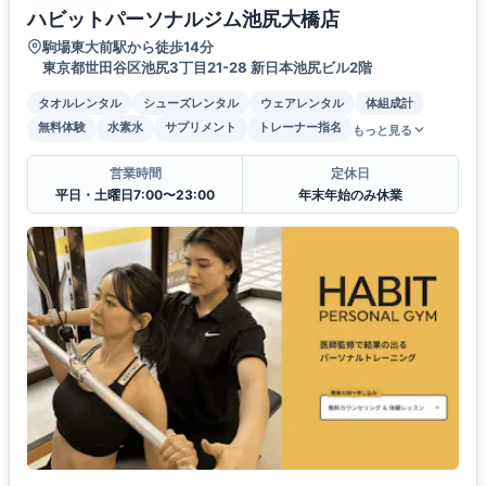
ハビットパーソナルジム池尻大橋店
駒場東大前駅から徒歩14分
東京都世田谷区池尻3丁目21-28 新日本池尻ビル2階
タオルレンタル
シューズレンタル
ウェアレンタル
体組成計
無料体験
水素水
サプリメント
トレーナー指名
もっと見る
営業時間
定休日
平日・土曜日7:00〜23:00
年末年始のみ休業