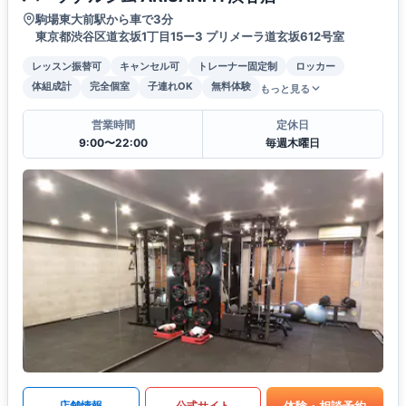
駒場東大前駅から車で3分
東京都渋谷区道玄坂1丁目15ー3 プリメーラ道玄坂612号室
レッスン振替可
キャンセル可
トレーナー固定制
ロッカー
体組成計
完全個室
子連れOK
無料体験
もっと見る
営業時間
定休日
9:00〜22:00
毎週木曜日
体験・相談予約
店舗情報
公式サイト