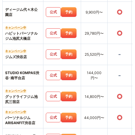
ディージム代々木公
○
公式
予約
9,900円〜
園店
キャンペーン中
○
公式
予約
ハビットパーソナル
29,780円〜
ジム池尻大橋店
キャンペーン中
-
公式
予約
25,520円〜
ジムズ渋谷店
STUDIO KOMPAS渋
144,000
-
公式
予約
谷･南平台店
円〜
キャンペーン中
○
公式
予約
グッドライフジム池
14,800円〜
尻三宿店
キャンペーン中
○
公式
予約
パーソナルジム
44,000円〜
ARISANFIT渋谷店