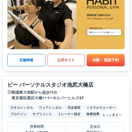
体験・相談予約
店舗情報
公式サイト
ビー パーソナルスタジオ池尻大橋店
駒場東大前駅から徒歩11分
東京都目黒区大橋1ー1ー8エバーヒルズ4F
タオルレンタル
ウェアレンタル
完全個室
ミネラルウォーター
プロテイン
サプリメント
トレーナー指名
食事指導
もっと見る
営業時間
定休日