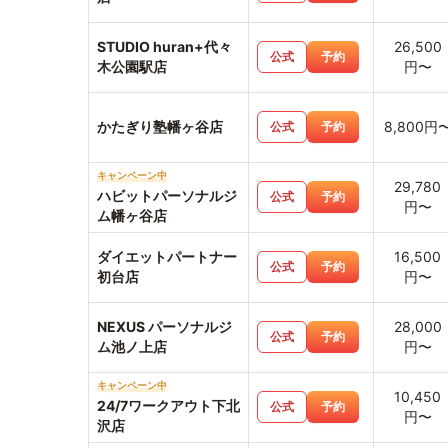
STUDIO huran+代々
26,500
公式
予約
木公園駅店
円〜
かたぎり塾幡ヶ谷店
8,800円
公式
予約
キャンペーン中
29,780
ハビットパーソナルジ
公式
予約
円〜
ム幡ヶ谷店
ダイエットパートナー
16,500
公式
予約
初台店
円〜
NEXUS パーソナルジ
28,000
公式
予約
ム池ノ上店
円〜
キャンペーン中
10,450
24/7ワークアウト下北
公式
予約
円〜
沢店