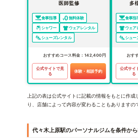
医師監修
多
食事指導
無料体験
食事指
シャワー
ウェアレンタル
ウェア
シューズレンタル
シュー
おすすめコース料金
142,400円
おす
公式サイトで見
公式サイ
体験・相談予約
る
る
上記の表は公式サイトに記載の情報をもとに作成
り、店舗によって内容が変わることもありますの
代々木上原駅のパーソナルジムを条件から