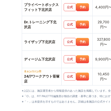
プライベートボックス
4,400円
公式
予約
フィット下北沢店
Dr.トレーニング下北
29,700
公式
予約
沢店
円〜
327,800
ライザップ下北沢店
公式
予約
円〜
ディージム下北沢店
9,900円
公式
予約
キャンペーン中
10,450
24/7ワークアウト笹塚
公式
予約
円〜
店
※上記には、施設運営者から情報提供のあった施設を掲載しています。
※「○」は、FIT PALETTE編集部が独自の調査・基準に基づき、特にお
※「－」は未提供を示すものではありません。詳細は各施設の公式サイト