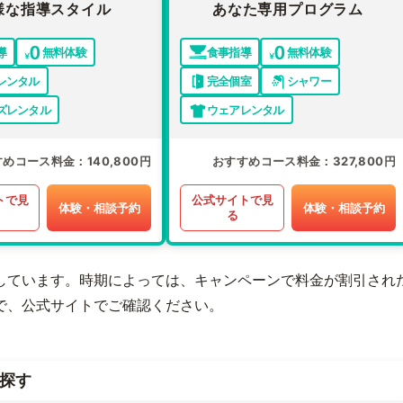
様な指導スタイル
あなた専用プログラム
導
無料体験
食事指導
無料体験
レンタル
完全個室
シャワー
ズレンタル
ウェアレンタル
すめコース料金
140,800円
おすすめコース料金
327,800円
トで見
公式サイトで見
体験・相談予約
体験・相談予約
る
しています。時期によっては、キャンペーンで料金が割引され
で、公式サイトでご確認ください。
探す