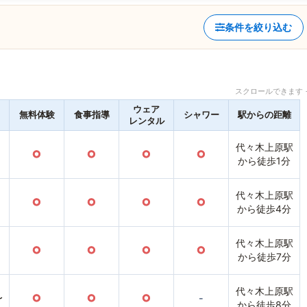
条件を絞り込む
スクロールできます 
ウェア
無料体験
食事指導
シャワー
駅からの距離
レンタル
代々木上原駅
○
○
○
○
から徒歩1分
代々木上原駅
○
○
○
○
から徒歩4分
代々木上原駅
○
○
○
○
から徒歩7分
代々木上原駅
〜
○
○
○
-
から徒歩8分