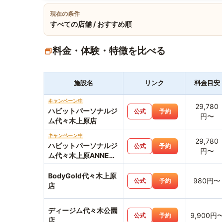
現在の条件
すべての店舗 / おすすめ順
料金・体験・特徴を比べる
施設名
リンク
料金目安
キャンペーン中
29,780
ハビットパーソナルジ
公式
予約
円〜
ム代々木上原店
キャンペーン中
29,780
ハビットパーソナルジ
公式
予約
円〜
ム代々木上原ANNEX
店
BodyGold代々木上原
980円〜
公式
予約
店
ディージム代々木公園
9,900円
公式
予約
店