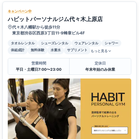
キャンペーン中
ハビットパーソナルジム代々木上原店
代々木八幡駅から徒歩11分
東京都渋谷区西原3丁目11-9蜂章ビル4F
タオルレンタル
シューズレンタル
ウェアレンタル
シャワー
体組成計
無料体験
水素水
サプリメント
もっと見る
営業時間
定休日
平日・土曜日7:00〜23:00
年末年始のみ休業