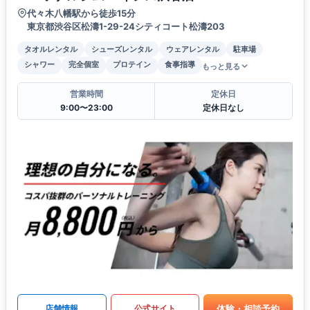
代々木八幡駅から徒歩15分
東京都渋谷区松濤1-29-24シティコート松濤203
タオルレンタル
シューズレンタル
ウェアレンタル
駐車場
シャワー
完全個室
プロテイン
食事指導
もっと見る
営業時間
定休日
9:00〜23:00
定休日なし
体験・相談予約
店舗情報
公式サイト