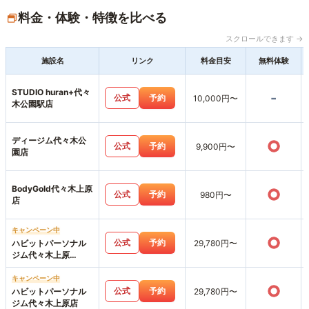
料金・体験・特徴を比べる
スクロールできます →
施設名
リンク
料金目安
無料体験
STUDIO huran+代々
-
公式
予約
10,000円〜
木公園駅店
ディージム代々木公
○
公式
予約
9,900円〜
園店
BodyGold代々木上原
○
公式
予約
980円〜
店
キャンペーン中
○
公式
予約
ハビットパーソナル
29,780円〜
ジム代々木上原
ANNEX店
キャンペーン中
○
公式
予約
ハビットパーソナル
29,780円〜
ジム代々木上原店