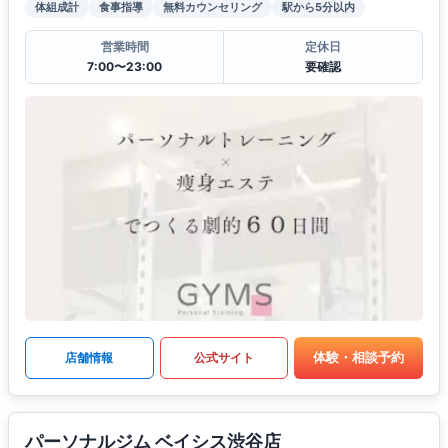
体組成計
食事指導
無料カウンセリング
駅から5分以内
営業時間
定休日
7:00〜23:00
要確認
体験・相談予約
店舗情報
公式サイト
パーソナルジム ベイシス渋谷店