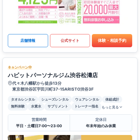
体験・相談予約
店舗情報
公式サイト
キャンペーン中
ハビットパーソナルジム渋谷松濤店
代々木八幡駅から徒歩13分
東京都渋谷区宇田川町37-15ARISTO渋谷3F
タオルレンタル
シューズレンタル
ウェアレンタル
体組成計
無料体験
水素水
サプリメント
トレーナー指名
もっと見る
営業時間
定休日
平日・土曜日7:00〜23:00
年末年始のみ休業