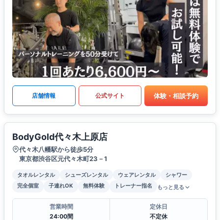
体験・相談予約
店舗情報
公式サイト
BodyGold代々木上原店
代々木八幡駅から徒歩5分
東京都渋谷区元代々木町23－1
タオルレンタル
シューズレンタル
ウェアレンタル
シャワー
完全個室
子連れOK
無料体験
トレーナー指名
もっと見る
営業時間
定休日
24:00間
不定休