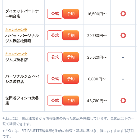
ダイエットパートナ
○
公式
予約
16,500円〜
ー初台店
キャンペーン中
○
公式
予約
ハビットパーソナル
29,780円〜
ジム渋谷松濤店
キャンペーン中
-
公式
予約
25,520円〜
ジムズ渋谷店
パーソナルジム ベイ
-
公式
予約
8,800円〜
シス渋谷店
世田谷フィジコ渋谷
○
公式
予約
43,780円〜
店
※上記には、施設運営者から情報提供のあった施設を掲載しています。全施設は下の一
覧で確認できます。
※「○」は、FIT PALETTE編集部が独自の調査・基準に基づき、特におすすめする項目
です。