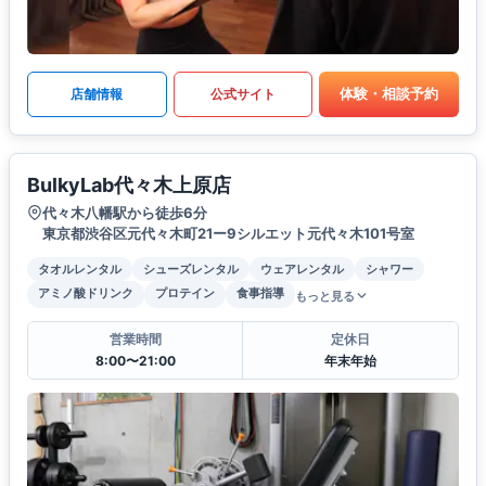
体験・相談予約
店舗情報
公式サイト
BulkyLab代々木上原店
代々木八幡駅から徒歩6分
東京都渋谷区元代々木町21ー9シルエット元代々木101号室
タオルレンタル
シューズレンタル
ウェアレンタル
シャワー
アミノ酸ドリンク
プロテイン
食事指導
もっと見る
営業時間
定休日
8:00〜21:00
年末年始