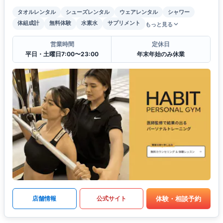
タオルレンタル
シューズレンタル
ウェアレンタル
シャワー
体組成計
無料体験
水素水
サプリメント
もっと見る
営業時間
定休日
平日・土曜日7:00〜23:00
年末年始のみ休業
体験・相談予約
店舗情報
公式サイト