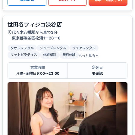
世田谷フィジコ渋谷店
代々木八幡駅から車で3分
東京都渋谷区松濤1ー28ー6
タオルレンタル
シューズレンタル
ウェアレンタル
マットピラティス
体組成計
無料体験
もっと見る
営業時間
定休日
月曜~金曜日9:00〜23:00
要確認