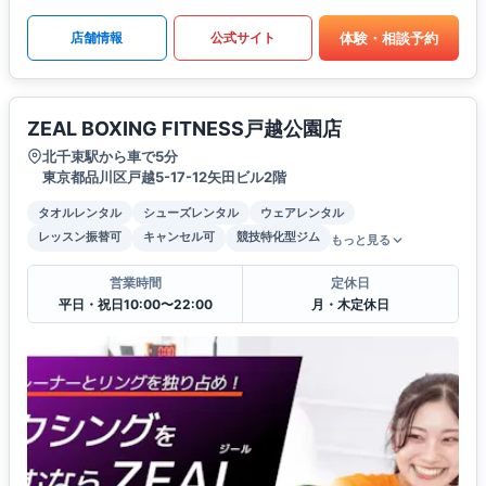
体験・相談予約
店舗情報
公式サイト
ZEAL BOXING FITNESS戸越公園店
北千束駅から車で5分
東京都品川区戸越5-17-12矢田ビル2階
タオルレンタル
シューズレンタル
ウェアレンタル
レッスン振替可
キャンセル可
競技特化型ジム
もっと見る
営業時間
定休日
平日・祝日10:00〜22:00
月・木定休日