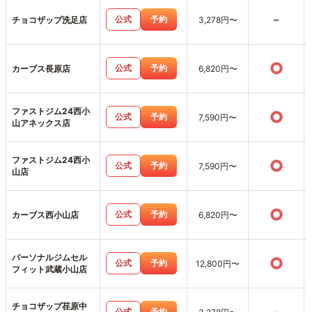
-
公式
予約
チョコザップ洗足店
3,278円〜
○
公式
予約
カーブス長原店
6,820円〜
ファストジム24西小
○
公式
予約
7,590円〜
山アネックス店
ファストジム24西小
○
公式
予約
7,590円〜
山店
○
公式
予約
カーブス西小山店
6,820円〜
パーソナルジムセル
○
公式
予約
12,800円〜
フィット武蔵小山店
チョコザップ荏原中
公式
予約