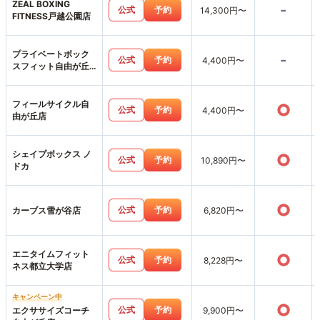
ZEAL BOXING
-
公式
予約
14,300円〜
FITNESS戸越公園店
プライベートボック
-
公式
予約
4,400円〜
スフィット自由が丘
店
フィールサイクル自
○
公式
予約
4,400円〜
由が丘店
シェイプボックス ノ
○
公式
予約
10,890円〜
ドカ
○
公式
予約
カーブス雪が谷店
6,820円〜
エニタイムフィット
○
公式
予約
8,228円〜
ネス都立大学店
キャンペーン中
○
公式
予約
エクササイズコーチ
9,900円〜