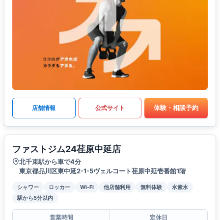
体験・相談予約
店舗情報
公式サイト
ファストジム24荏原中延店
北千束駅から車で4分
東京都品川区東中延2-1-5ヴェルコート荏原中延壱番館1階
シャワー
ロッカー
Wi-Fi
他店舗利用
無料体験
水素水
駅から5分以内
営業時間
定休日