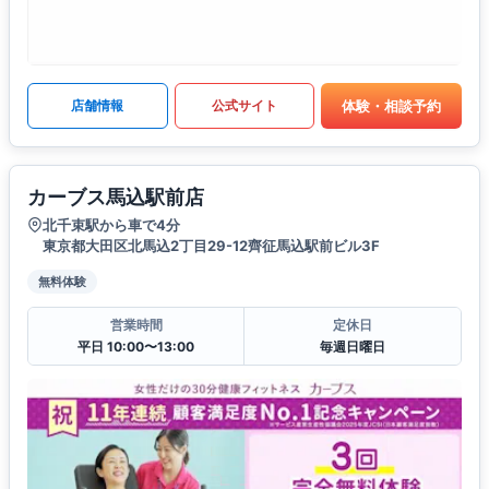
体験・相談予約
店舗情報
公式サイト
カーブス馬込駅前店
北千束駅から車で4分
東京都大田区北馬込2丁目29-12齊征馬込駅前ビル3F
無料体験
営業時間
定休日
平日 10:00〜13:00
毎週日曜日