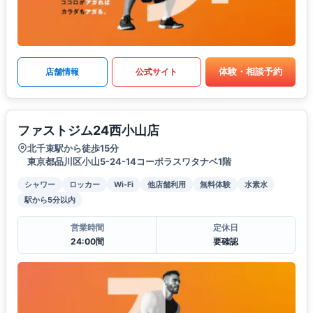
体験・相談予約
店舗情報
公式サイト
ファストジム24西小山店
北千束駅から徒歩15分
東京都品川区小山5-24-14コーポラスワタナベ1階
シャワー
ロッカー
Wi-Fi
他店舗利用
無料体験
水素水
駅から5分以内
営業時間
定休日
24:00間
要確認