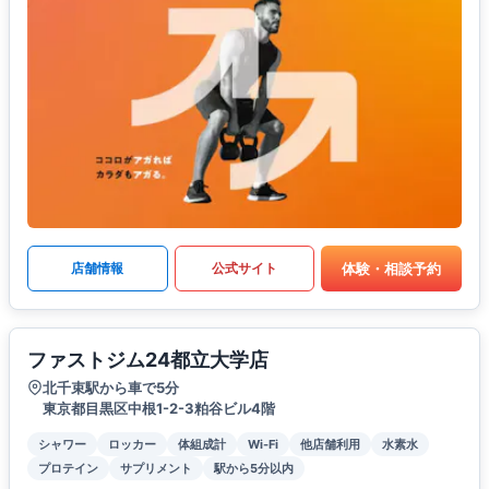
体験・相談予約
店舗情報
公式サイト
ファストジム24都立大学店
北千束駅から車で5分
東京都目黒区中根1-2-3粕谷ビル4階
シャワー
ロッカー
体組成計
Wi-Fi
他店舗利用
水素水
プロテイン
サプリメント
駅から5分以内