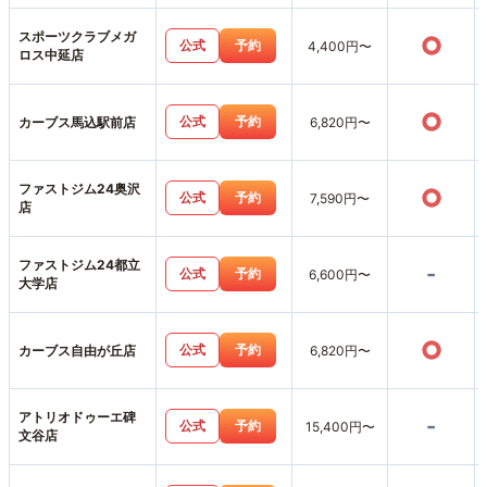
スポーツクラブメガ
○
公式
予約
4,400円〜
ロス中延店
○
公式
予約
カーブス馬込駅前店
6,820円〜
ファストジム24奥沢
○
公式
予約
7,590円〜
店
ファストジム24都立
-
公式
予約
6,600円〜
大学店
○
公式
予約
カーブス自由が丘店
6,820円〜
アトリオドゥーエ碑
-
公式
予約
15,400円〜
文谷店