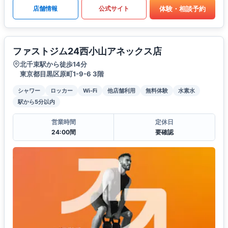
体験・相談予約
店舗情報
公式サイト
ファストジム24西小山アネックス店
北千束駅から徒歩14分
東京都目黒区原町1-9-6 3階
シャワー
ロッカー
Wi-Fi
他店舗利用
無料体験
水素水
駅から5分以内
営業時間
定休日
24:00間
要確認