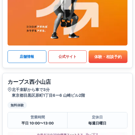
体験・相談予約
店舗情報
公式サイト
カーブス西小山店
北千束駅から車で3分
東京都目黒区原町1丁目6ー6 山崎ビル2階
無料体験
営業時間
定休日
平日 10:00〜13:00
毎週日曜日