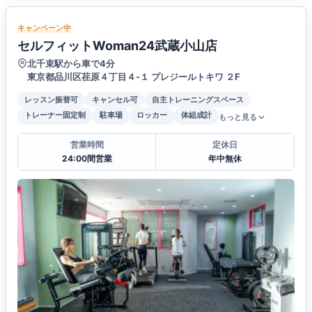
キャンペーン中
セルフィットWoman24武蔵小山店
北千束駅から車で4分
東京都品川区荏原４丁目４-１ プレジールトキワ ２F
レッスン振替可
キャンセル可
自主トレーニングスペース
トレーナー固定制
駐車場
ロッカー
体組成計
もっと見る
営業時間
定休日
24:00間営業
年中無休