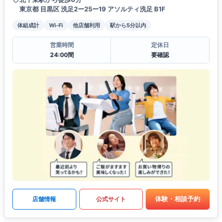
東京都 目黒区 洗足2ー25ー19 アソルティ洗足 B1F
体組成計
Wi-Fi
他店舗利用
駅から5分以内
営業時間
定休日
24:00間
要確認
体験・相談予約
店舗情報
公式サイト