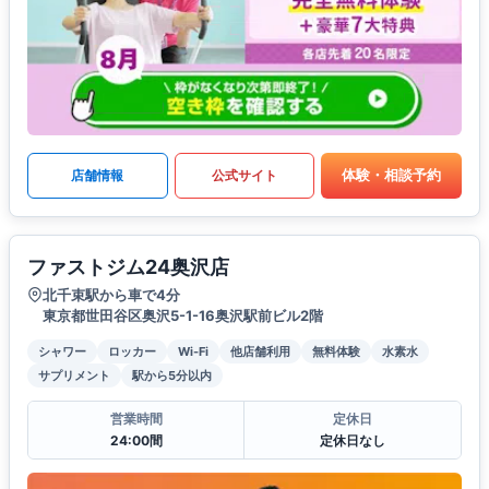
体験・相談予約
店舗情報
公式サイト
ファストジム24奥沢店
北千束駅から車で4分
東京都世田谷区奥沢5-1-16奥沢駅前ビル2階
シャワー
ロッカー
Wi-Fi
他店舗利用
無料体験
水素水
サプリメント
駅から5分以内
営業時間
定休日
24:00間
定休日なし