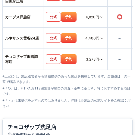
自由が丘店
○
公式
予約
カーブス戸越店
6,820円〜
-
公式
予約
ルネサンス雪谷24店
4,400円〜
チョコザップ田園調
-
公式
予約
3,278円〜
布店
※上記には、施設運営者から情報提供のあった施設を掲載しています。全施設は下の一
覧で確認できます。
※「○」は、FIT PALETTE編集部が独自の調査・基準に基づき、特におすすめする項目
です。
※「－」は未提供を示すものではありません。詳細は各施設の公式サイトをご確認くだ
さい。
チョコザップ洗足店
北千束駅から徒歩6分