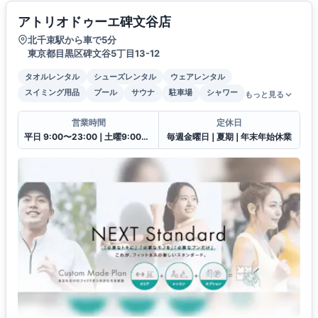
アトリオドゥーエ碑文谷店
北千束駅から車で5分
東京都目黒区碑文谷5丁目13-12
タオルレンタル
シューズレンタル
ウェアレンタル
スイミング用品
プール
サウナ
駐車場
シャワー
もっと見る
営業時間
定休日
平日 9:00〜23:00❘土曜9:00〜21:00❘日祝9:00〜20:00
毎週金曜日❘夏期❘年末年始休業