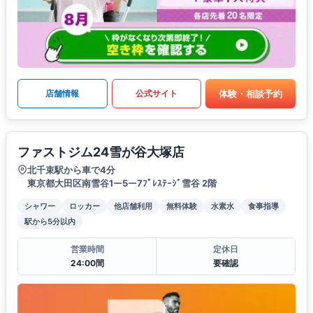
体験・相談予約
店舗情報
公式サイト
ファストジム24雪が谷大塚店
北千束駅から車で4分
東京都大田区南雪谷1ー5ー7ﾌﾟﾚｽﾃｰｼﾞ雪谷 2階
シャワー
ロッカー
他店舗利用
無料体験
水素水
食事指導
駅から5分以内
営業時間
定休日
24:00間
要確認