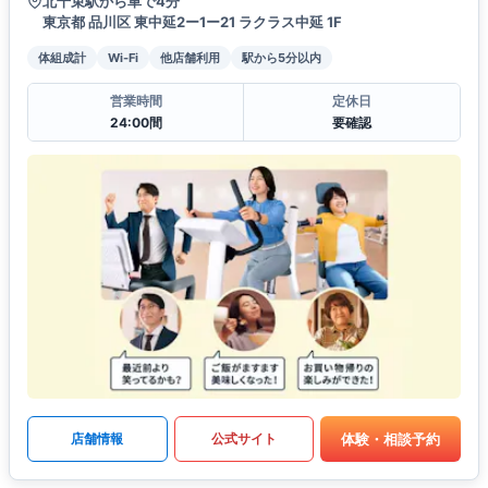
北千束駅から車で4分
東京都 品川区 東中延2ー1ー21 ラクラス中延 1F
体組成計
Wi-Fi
他店舗利用
駅から5分以内
営業時間
定休日
24:00間
要確認
体験・相談予約
店舗情報
公式サイト