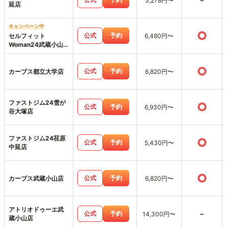
-
3,278円〜
延店
キャンペーン中
○
公式
予約
セルフィット
6,480円〜
Woman24武蔵小山
店
○
公式
予約
カーブス都立大学店
6,820円〜
ファストジム24雪が
○
公式
予約
6,930円〜
谷大塚店
ファストジム24荏原
○
公式
予約
5,430円〜
中延店
○
公式
予約
カーブス武蔵小山店
6,820円〜
アトリオドゥーエ武
-
公式
予約
14,300円〜
蔵小山店