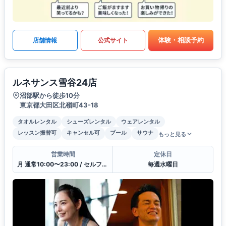
体験・相談予約
店舗情報
公式サイト
ルネサンス雪谷24店
沼部駅から徒歩10分
東京都大田区北嶺町43-18
タオルレンタル
シューズレンタル
ウェアレンタル
レッスン振替可
キャンセル可
プール
サウナ
もっと見る
営業時間
定休日
月 通常10:00〜23:00 / セルフ23:00〜10:00 / 受付11:00〜21:00
毎週水曜日