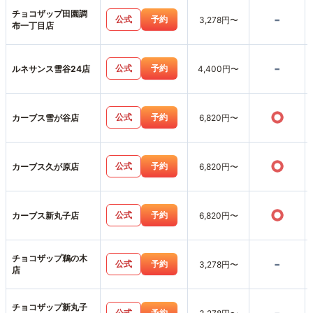
チョコザップ田園調
-
公式
予約
3,278円〜
布一丁目店
-
公式
予約
ルネサンス雪谷24店
4,400円〜
○
公式
予約
カーブス雪が谷店
6,820円〜
○
公式
予約
カーブス久が原店
6,820円〜
○
公式
予約
カーブス新丸子店
6,820円〜
チョコザップ鵜の木
-
公式
予約
3,278円〜
店
チョコザップ新丸子
公式
予約