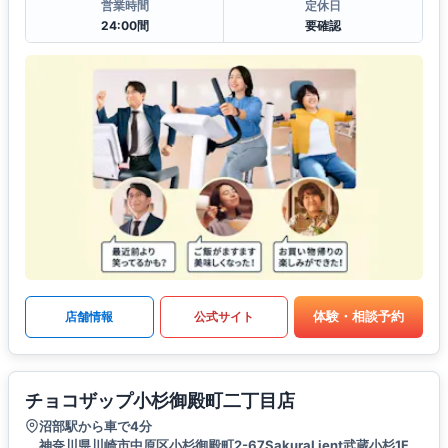
営業時間
定休日
24:00間
要確認
体験・相談予約
店舗情報
公式サイト
チョコザップ小杉御殿町二丁目店
沼部駅から車で4分
神奈川県川崎市中原区小杉御殿町2-67SakuraLient武蔵小杉1F