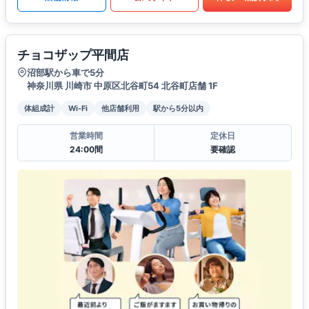
チョコザップ平間店
沼部駅から車で5分
神奈川県 川崎市 中原区北谷町54 北谷町店舗 1F
体組成計
Wi-Fi
他店舗利用
駅から5分以内
営業時間
定休日
24:00間
要確認