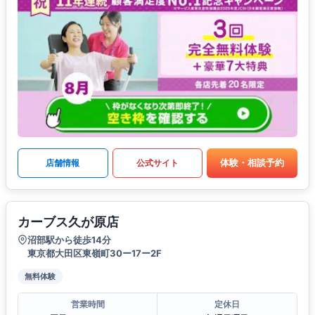
体験・相談予約
店舗情報
公式サイト
カーブス久が原店
沼部駅から徒歩14分
東京都大田区東嶺町30ー17ー2F
無料体験
営業時間
定休日