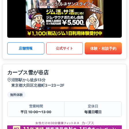
体験・相談予約
店舗情報
公式サイト
カーブス雪が谷店
沼部駅から徒歩13分
東京都大田区北嶺町3ー23ー2F
無料体験
営業時間
定休日
平日 10:00〜13:00
毎週日曜日