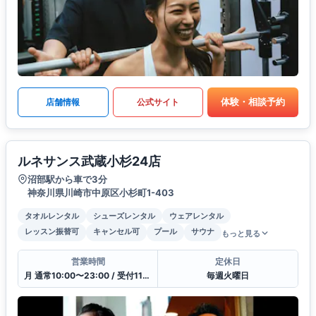
体験・相談予約
店舗情報
公式サイト
ルネサンス武蔵小杉24店
沼部駅から車で3分
神奈川県川崎市中原区小杉町1-403
タオルレンタル
シューズレンタル
ウェアレンタル
レッスン振替可
キャンセル可
プール
サウナ
もっと見る
営業時間
定休日
月 通常10:00〜23:00 / 受付11:00〜21:00
毎週火曜日