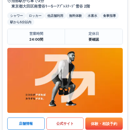
沼部駅から車で3分
東京都大田区南雪谷1ー5ー7ﾌﾟﾚｽﾃｰｼﾞ雪谷 2階
シャワー
ロッカー
他店舗利用
無料体験
水素水
食事指導
駅から5分以内
営業時間
定休日
24:00間
要確認
体験・相談予約
店舗情報
公式サイト