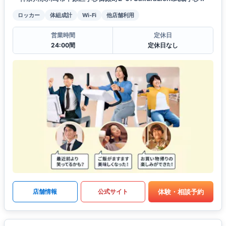
ロッカー
体組成計
Wi-Fi
他店舗利用
営業時間
定休日
24:00間
定休日なし
体験・相談予約
店舗情報
公式サイト