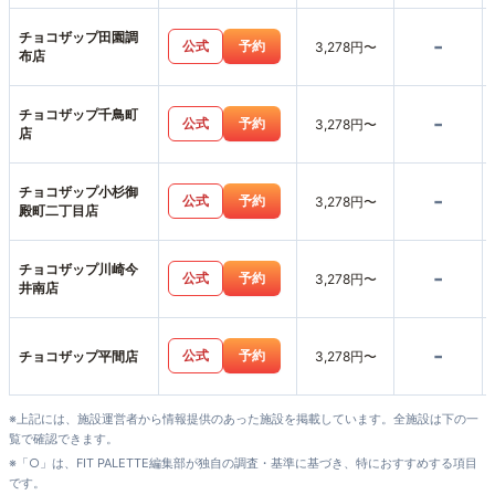
チョコザップ田園調
-
公式
予約
3,278円〜
布店
チョコザップ千鳥町
-
公式
予約
3,278円〜
店
チョコザップ小杉御
-
公式
予約
3,278円〜
殿町二丁目店
チョコザップ川崎今
-
公式
予約
3,278円〜
井南店
-
公式
予約
チョコザップ平間店
3,278円〜
※上記には、施設運営者から情報提供のあった施設を掲載しています。全施設は下の一
覧で確認できます。
※「○」は、FIT PALETTE編集部が独自の調査・基準に基づき、特におすすめする項目
です。