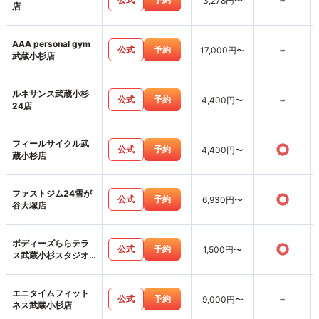
-
3,278円〜
店
AAA personal gym
-
公式
予約
17,000円〜
武蔵小杉店
ルネサンス武蔵小杉
-
公式
予約
4,400円〜
24店
フィールサイクル武
○
公式
予約
4,400円〜
蔵小杉店
ファストジム24雪が
○
公式
予約
6,930円〜
谷大塚店
ボディーズららテラ
○
公式
予約
1,500円〜
ス武蔵小杉スタジオ
店
エニタイムフィット
-
公式
予約
9,000円〜
ネス武蔵小杉店