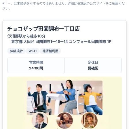
※「－」は未提供を示すものではありません。詳細は各施設の公式サイトをご確認くだ
さい。
チョコザップ田園調布一丁目店
沼部駅から徒歩10分
東京都 大田区 田園調布1ー15ー14 コンフォール田園調布 1F
体組成計
Wi-Fi
他店舗利用
営業時間
定休日
24:00間
要確認