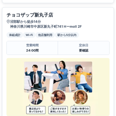
チョコザップ新丸子店
沼部駅から徒歩14分
神奈川県川崎市中原区新丸子町741 Hーmoll 2F
体組成計
Wi-Fi
他店舗利用
駅から5分以内
営業時間
定休日
24:00間
要確認