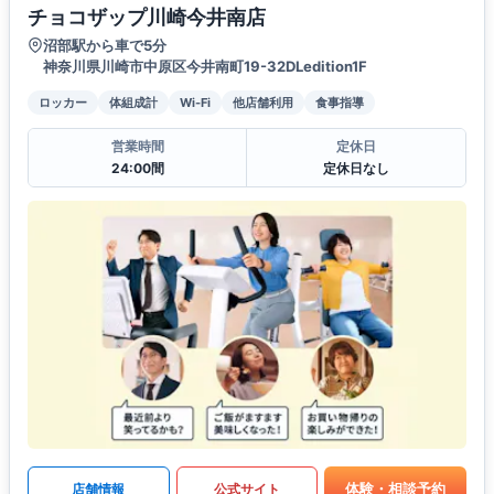
チョコザップ川崎今井南店
沼部駅から車で5分
神奈川県川崎市中原区今井南町19-32DLedition1F
ロッカー
体組成計
Wi-Fi
他店舗利用
食事指導
営業時間
定休日
24:00間
定休日なし
体験・相談予約
店舗情報
公式サイト