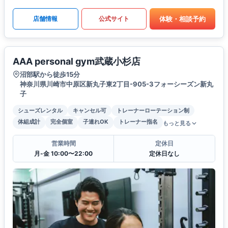
体験・相談予約
店舗情報
公式サイト
AAA personal gym武蔵小杉店
沼部駅から徒歩15分
神奈川県川崎市中原区新丸子東2丁目-905-3フォーシーズン新丸
子
シューズレンタル
キャンセル可
トレーナーローテーション制
体組成計
完全個室
子連れOK
トレーナー指名
もっと見る
営業時間
定休日
月-金 10:00〜22:00
定休日なし