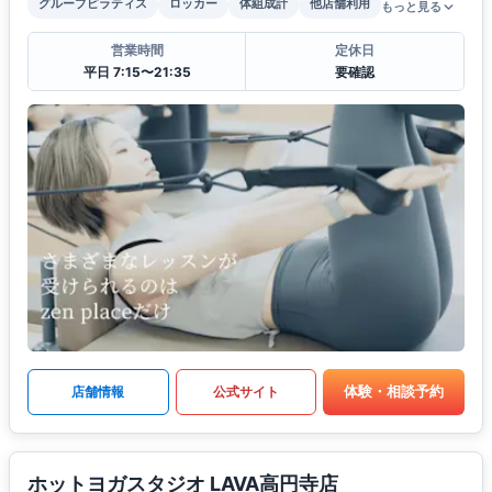
グループピラティス
ロッカー
体組成計
他店舗利用
もっと見る
営業時間
定休日
平日 7:15〜21:35
要確認
体験・相談予約
店舗情報
公式サイト
ホットヨガスタジオ LAVA高円寺店