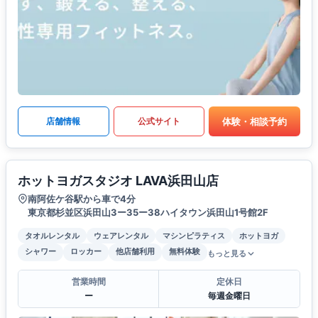
体験・相談予約
店舗情報
公式サイト
ホットヨガスタジオ LAVA浜田山店
南阿佐ケ谷駅から車で4分
東京都杉並区浜田山3ー35ー38ハイタウン浜田山1号館2F
タオルレンタル
ウェアレンタル
マシンピラティス
ホットヨガ
シャワー
ロッカー
他店舗利用
無料体験
もっと見る
営業時間
定休日
ー
毎週金曜日