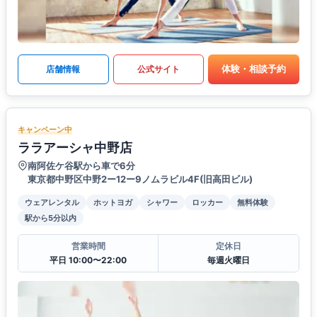
体験・相談予約
店舗情報
公式サイト
キャンペーン中
ララアーシャ中野店
南阿佐ケ谷駅から車で6分
東京都中野区中野2ー12ー9ノムラビル4F(旧高田ビル)
ウェアレンタル
ホットヨガ
シャワー
ロッカー
無料体験
駅から5分以内
営業時間
定休日
平日 10:00〜22:00
毎週火曜日