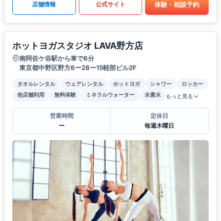
体験・相談予約
店舗情報
公式サイト
ホットヨガスタジオ LAVA野方店
南阿佐ケ谷駅から車で6分
東京都中野区野方6ー28ー15軽部ビル2F
タオルレンタル
ウェアレンタル
ホットヨガ
シャワー
ロッカー
他店舗利用
無料体験
ミネラルウォーター
水素水
もっと見る
営業時間
定休日
ー
毎週木曜日