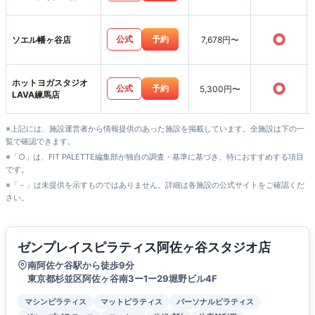
○
公式
予約
ソエル幡ヶ谷店
7,678円〜
ホットヨガスタジオ
○
公式
予約
5,300円〜
LAVA練馬店
※上記には、施設運営者から情報提供のあった施設を掲載しています。全施設は下の一
覧で確認できます。
※「○」は、FIT PALETTE編集部が独自の調査・基準に基づき、特におすすめする項目
です。
※「－」は未提供を示すものではありません。詳細は各施設の公式サイトをご確認くだ
さい。
ゼンプレイスピラティス阿佐ヶ谷スタジオ店
南阿佐ケ谷駅から徒歩9分
東京都杉並区阿佐ヶ谷南3ー1ー29堀野ビル4F
マシンピラティス
マットピラティス
パーソナルピラティス