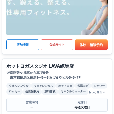
体験・相談予約
店舗情報
公式サイト
ホットヨガスタジオ LAVA練馬店
南阿佐ケ谷駅から車で9分
東京都練馬区練馬1ー5ー3あづまやビル5･6･7F
タオルレンタル
ウェアレンタル
ホットヨガ
常温ヨガ
シャワー
ロッカー
他店舗利用
無料体験
ミネラルウォーター
もっと見る
営業時間
定休日
ー
毎週火曜日