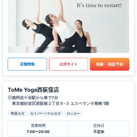
体験・相談予約
店舗情報
公式サイト
ToMe Yoga西荻窪店
南阿佐ケ谷駅から車で7分
東京都杉並区西荻南２丁目６-３ エスペランサ尾崎 1階
常温ヨガ
セミパーソナルヨガ
ロッカー
営業時間
定休日
7:00〜20:00
不定休