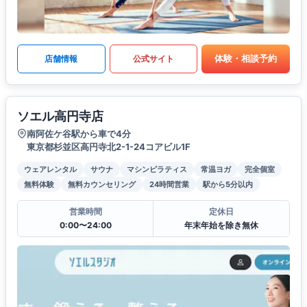
体験・相談予約
店舗情報
公式サイト
ソエル高円寺店
南阿佐ケ谷駅から車で4分
東京都杉並区高円寺北2-1-24コアビル1F
ウェアレンタル
サウナ
マシンピラティス
常温ヨガ
完全個室
無料体験
無料カウンセリング
24時間営業
駅から5分以内
営業時間
定休日
0:00〜24:00
年末年始を除き無休