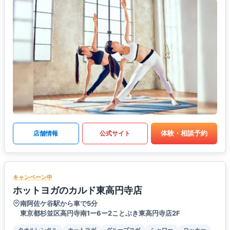
体験・相談予約
店舗情報
公式サイト
キャンペーン中
ホットヨガのカルド東高円寺店
南阿佐ケ谷駅から車で5分
東京都杉並区高円寺南1ー6ー2ことぶき東高円寺店2F
タオルレンタル
ホットヨガ
グループヨガ
シャワー
ロッカー