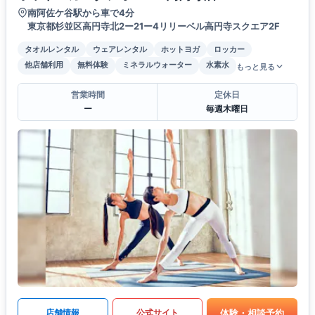
南阿佐ケ谷駅から車で4分
東京都杉並区高円寺北2ー21ー4リリーベル高円寺スクエア2F
タオルレンタル
ウェアレンタル
ホットヨガ
ロッカー
他店舗利用
無料体験
ミネラルウォーター
水素水
もっと見る
営業時間
定休日
ー
毎週木曜日
体験・相談予約
店舗情報
公式サイト