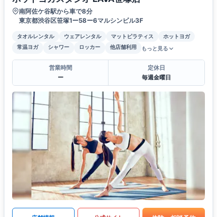
南阿佐ケ谷駅から車で8分
東京都渋谷区笹塚1ー58ー6マルシンビル3F
タオルレンタル
ウェアレンタル
マットピラティス
ホットヨガ
常温ヨガ
シャワー
ロッカー
他店舗利用
もっと見る
営業時間
定休日
ー
毎週金曜日