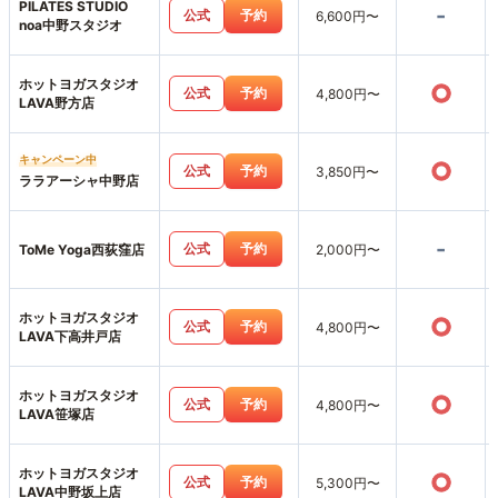
PILATES STUDIO
-
公式
予約
6,600円〜
noa中野スタジオ
ホットヨガスタジオ
○
公式
予約
4,800円〜
LAVA野方店
キャンペーン中
○
公式
予約
3,850円〜
ララアーシャ中野店
-
公式
予約
ToMe Yoga西荻窪店
2,000円〜
ホットヨガスタジオ
○
公式
予約
4,800円〜
LAVA下高井戸店
ホットヨガスタジオ
○
公式
予約
4,800円〜
LAVA笹塚店
ホットヨガスタジオ
○
公式
予約
5,300円〜
LAVA中野坂上店