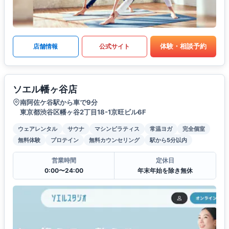
体験・相談予約
店舗情報
公式サイト
ソエル幡ヶ谷店
南阿佐ケ谷駅から車で9分
東京都渋谷区幡ヶ谷2丁目18-1京旺ビル6F
ウェアレンタル
サウナ
マシンピラティス
常温ヨガ
完全個室
無料体験
プロテイン
無料カウンセリング
駅から5分以内
営業時間
定休日
0:00〜24:00
年末年始を除き無休