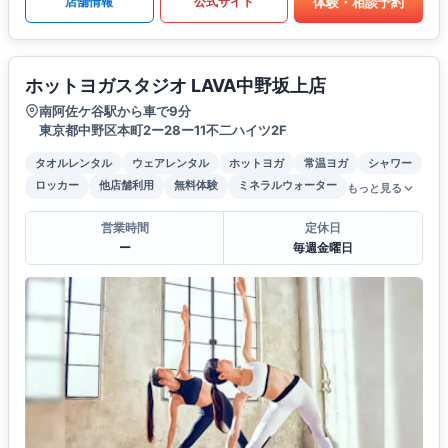
体験・相談予約
店舗情報
公式サイト
ホットヨガスタジオ LAVA中野坂上店
南阿佐ケ谷駅から車で9分
東京都中野区本町2ー28ー11不二ハイツ2F
タオルレンタル
ウェアレンタル
ホットヨガ
常温ヨガ
シャワー
ロッカー
他店舗利用
無料体験
ミネラルウォーター
もっと見る
営業時間
定休日
ー
毎週金曜日