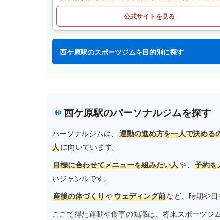
公式サイトを見る
西ケ原駅のスポーツジムを目的別に探す
西ケ原駅のパーソナルジムを探す
パーソナルジムは、
運動の進め方を一人で決める
人
に向いています。
目標に合わせてメニューを組みたい人
や、
予約を
いジャンルです。
産後の体づくり
や
ウェディング前
など、時期や目
ここで得た運動や食事の知識は、将来スポーツジ