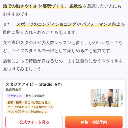
活での動きやすさ
や
姿勢づくり
、
柔軟性
を意識したい人にも
おすすめです。
また、
スポーツのコンディショニング
や
パフォーマンス向上
を
目的に取り入れられることもあります。
女性専用スタジオや少人数レッスンも多く、かわいいウェアな
ど、ライフスタイルの一部として楽しめるのも魅力です。
店舗によって特徴が異なるため、まずは自分に合うスタイルを
見つけてみましょう。
スタジオアイビー (studio IVY)
札幌円山店
ピラティス
駅から徒歩5分
姿勢・腰痛・肩こりが気になる人
パーソナルピラティスを始めたい人
マシンピラティスを始めたい人
公式サイトを見る
体験・相談予約