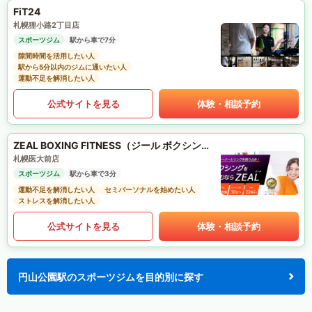
FiT24
札幌狸小路2丁目店
スポーツジム
駅から車で7分
隙間時間を活用したい人
駅から5分以内のジムに通いたい人
運動不足を解消したい人
公式サイトを見る
体験・相談予約
ZEAL BOXING FITNESS（ジール ボクシング フィットネス）
札幌医大前店
スポーツジム
駅から車で3分
運動不足を解消したい人
セミパーソナルを始めたい人
ストレスを解消したい人
公式サイトを見る
体験・相談予約
円山公園駅のスポーツジムを目的別に探す