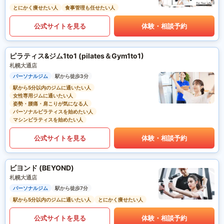
とにかく痩せたい人
食事管理も任せたい人
公式サイトを見る
体験・相談予約
ピラティス&ジム1to1 (pilates＆Gym1to1)
札幌大通店
パーソナルジム
駅から徒歩3分
駅から5分以内のジムに通いたい人
女性専用ジムに通いたい人
姿勢・腰痛・肩こりが気になる人
パーソナルピラティスを始めたい人
マシンピラティスを始めたい人
公式サイトを見る
体験・相談予約
ビヨンド (BEYOND)
札幌大通店
パーソナルジム
駅から徒歩7分
駅から5分以内のジムに通いたい人
とにかく痩せたい人
公式サイトを見る
体験・相談予約