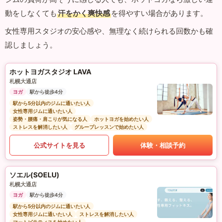
動をしなくても
汗をかく爽快感
を得やすい場合があります。
女性専用スタジオの安心感や、無理なく続けられる回数かも確
認しましょう。
ホットヨガスタジオ LAVA
札幌大通店
ヨガ
駅から徒歩4分
駅から5分以内のジムに通いたい人
女性専用ジムに通いたい人
姿勢・腰痛・肩こりが気になる人
ホットヨガを始めたい人
ストレスを解消したい人
グループレッスンで始めたい人
公式サイトを見る
体験・相談予約
ソエル(SOELU)
札幌大通店
ヨガ
駅から徒歩4分
駅から5分以内のジムに通いたい人
女性専用ジムに通いたい人
ストレスを解消したい人