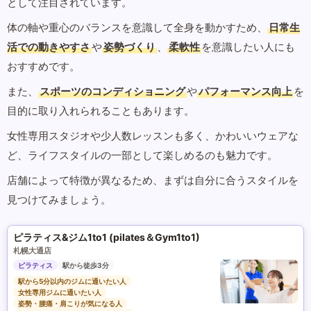
として注目されています。
体の軸や重心のバランスを意識して全身を動かすため、
日常生
活での動きやすさ
や
姿勢づくり
、
柔軟性
を意識したい人にも
おすすめです。
また、
スポーツのコンディショニング
や
パフォーマンス向上
を
目的に取り入れられることもあります。
女性専用スタジオや少人数レッスンも多く、かわいいウェアな
ど、ライフスタイルの一部として楽しめるのも魅力です。
店舗によって特徴が異なるため、まずは自分に合うスタイルを
見つけてみましょう。
ピラティス&ジム1to1 (pilates＆Gym1to1)
札幌大通店
ピラティス
駅から徒歩3分
駅から5分以内のジムに通いたい人
女性専用ジムに通いたい人
姿勢・腰痛・肩こりが気になる人