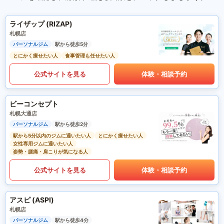
ライザップ (RIZAP)
札幌店
パーソナルジム
駅から徒歩5分
とにかく痩せたい人
食事管理も任せたい人
公式サイトを見る
体験・相談予約
ビーコンセプト
札幌大通店
パーソナルジム
駅から徒歩2分
駅から5分以内のジムに通いたい人
とにかく痩せたい人
女性専用ジムに通いたい人
姿勢・腰痛・肩こりが気になる人
公式サイトを見る
体験・相談予約
アスピ (ASPI)
札幌店
パーソナルジム
駅から徒歩4分