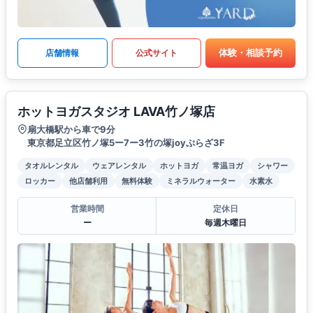
体験・相談予約
店舗情報
公式サイト
ホットヨガスタジオ LAVA竹ノ塚店
扇大橋駅から車で9分
東京都足立区竹ノ塚5ー7ー3竹の塚joyぷらざ3F
タオルレンタル
ウェアレンタル
ホットヨガ
常温ヨガ
シャワー
ロッカー
他店舗利用
無料体験
ミネラルウォーター
水素水
営業時間
定休日
ー
毎週木曜日