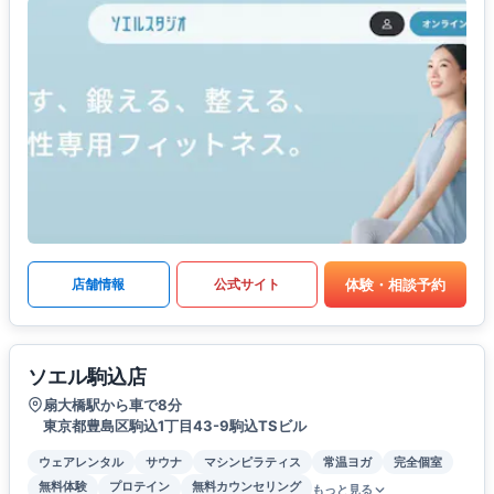
体験・相談予約
店舗情報
公式サイト
ソエル駒込店
扇大橋駅から車で8分
東京都豊島区駒込1丁目43-9駒込TSビル
ウェアレンタル
サウナ
マシンピラティス
常温ヨガ
完全個室
無料体験
プロテイン
無料カウンセリング
もっと見る