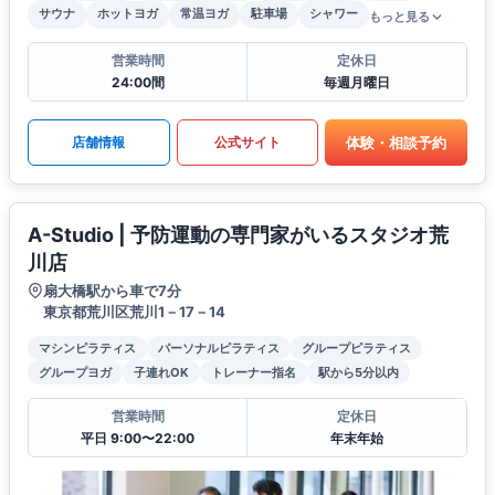
サウナ
ホットヨガ
常温ヨガ
駐車場
シャワー
もっと見る
営業時間
定休日
24:00間
毎週月曜日
体験・相談予約
店舗情報
公式サイト
A-Studio | 予防運動の専門家がいるスタジオ荒
川店
扇大橋駅から車で7分
東京都荒川区荒川1－17－14
マシンピラティス
パーソナルピラティス
グループピラティス
グループヨガ
子連れOK
トレーナー指名
駅から5分以内
営業時間
定休日
平日 9:00〜22:00
年末年始