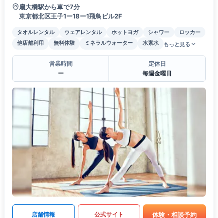
扇大橋駅から車で7分
東京都北区王子1ー18ー1飛鳥ビル2F
タオルレンタル
ウェアレンタル
ホットヨガ
シャワー
ロッカー
他店舗利用
無料体験
ミネラルウォーター
水素水
もっと見る
営業時間
定休日
ー
毎週金曜日
体験・相談予約
店舗情報
公式サイト