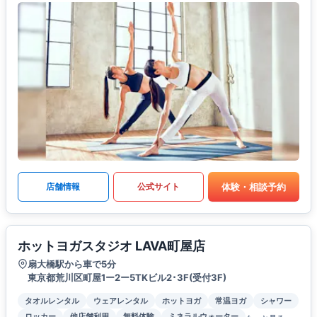
体験・相談予約
店舗情報
公式サイト
ホットヨガスタジオ LAVA町屋店
扇大橋駅から車で5分
東京都荒川区町屋1ー2ー5TKビル2･3F(受付3F)
タオルレンタル
ウェアレンタル
ホットヨガ
常温ヨガ
シャワー
ロッカー
他店舗利用
無料体験
ミネラルウォーター