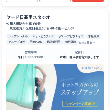
ヤード日暮里スタジオ
扇大橋駅から車で9分
東京都荒川区東日暮里5丁目48-2第一ビル5F
ウェアレンタル
マットピラティス
グループピラティス
常温ヨガ
グループヨガ
子連れOK
他店舗利用
無料体験
もっと見る
営業時間
定休日
平日 9:30〜22:00
木曜日 他 ※事前告知致します