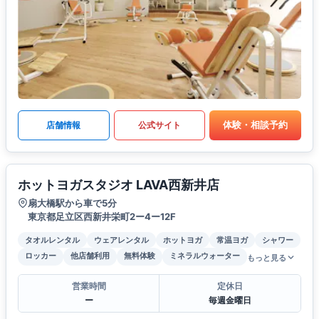
体験・相談予約
店舗情報
公式サイト
ホットヨガスタジオ LAVA西新井店
扇大橋駅から車で5分
東京都足立区西新井栄町2ー4ー12F
タオルレンタル
ウェアレンタル
ホットヨガ
常温ヨガ
シャワー
ロッカー
他店舗利用
無料体験
ミネラルウォーター
もっと見る
営業時間
定休日
ー
毎週金曜日