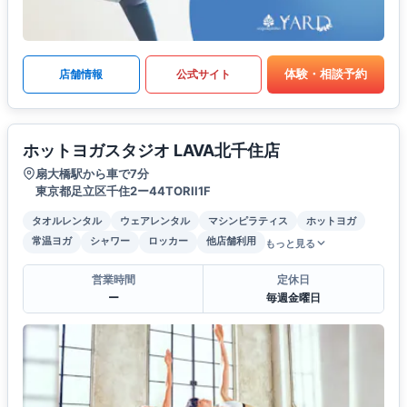
体験・相談予約
店舗情報
公式サイト
ホットヨガスタジオ LAVA北千住店
扇大橋駅から車で7分
東京都足立区千住2ー44TORII1F
タオルレンタル
ウェアレンタル
マシンピラティス
ホットヨガ
常温ヨガ
シャワー
ロッカー
他店舗利用
もっと見る
営業時間
定休日
ー
毎週金曜日