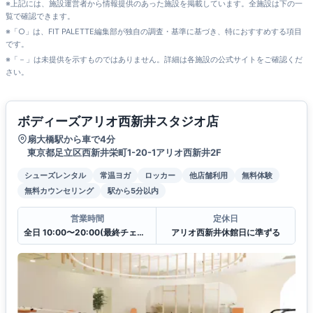
※上記には、施設運営者から情報提供のあった施設を掲載しています。全施設は下の一
覧で確認できます。
※「○」は、FIT PALETTE編集部が独自の調査・基準に基づき、特におすすめする項目
です。
※「－」は未提供を示すものではありません。詳細は各施設の公式サイトをご確認くだ
さい。
ボディーズアリオ西新井スタジオ店
扇大橋駅から車で4分
東京都足立区西新井栄町1-20-1アリオ西新井2F
シューズレンタル
常温ヨガ
ロッカー
他店舗利用
無料体験
無料カウンセリング
駅から5分以内
営業時間
定休日
全日 10:00〜20:00(最終チェックイン19:30)
アリオ西新井休館日に準ずる