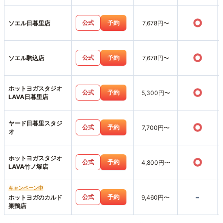
○
公式
予約
ソエル日暮里店
7,678円〜
○
公式
予約
ソエル駒込店
7,678円〜
ホットヨガスタジオ
○
公式
予約
5,300円〜
LAVA日暮里店
ヤード日暮里スタジ
○
公式
予約
7,700円〜
オ
ホットヨガスタジオ
○
公式
予約
4,800円〜
LAVA竹ノ塚店
キャンペーン中
-
公式
予約
ホットヨガのカルド
9,460円〜
巣鴨店