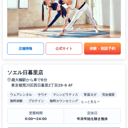
体験・相談予約
店舗情報
公式サイト
ソエル日暮里店
扇大橋駅から車で8分
東京都荒川区西日暮里2丁目29-6 4F
ウェアレンタル
サウナ
マシンピラティス
常温ヨガ
完全個室
無料体験
プロテイン
無料カウンセリング
もっと見る
営業時間
定休日
0:00〜24:00
年末年始を除き無休