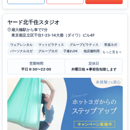
ヤード北千住スタジオ
扇大橋駅から車で7分
東京都足立区千住1-23-14大倭（ダイワ）ビル4F
ウェアレンタル
マットピラティス
グループピラティス
常温ヨガ
パーソナルヨガ
グループヨガ
子連れOK
他店舗利用
もっと見る
営業時間
定休日
平日 9:30〜22:00
木曜日他 ※事前告知致します