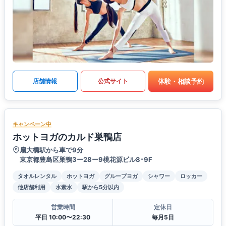
体験・相談予約
店舗情報
公式サイト
キャンペーン中
ホットヨガのカルド巣鴨店
扇大橋駅から車で9分
東京都豊島区巣鴨3ー28ー9桃花源ビル8･9F
タオルレンタル
ホットヨガ
グループヨガ
シャワー
ロッカー
他店舗利用
水素水
駅から5分以内
営業時間
定休日
平日 10:00〜22:30
毎月5日