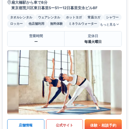
扇大橋駅から車で8分
東京都荒川区東日暮里5ー51ー12日暮里安永ビル8F
タオルレンタル
ウェアレンタル
ホットヨガ
常温ヨガ
シャワー
ロッカー
他店舗利用
無料体験
ミネラルウォーター
もっと見る
営業時間
定休日
ー
毎週火曜日
体験・相談予約
店舗情報
公式サイト