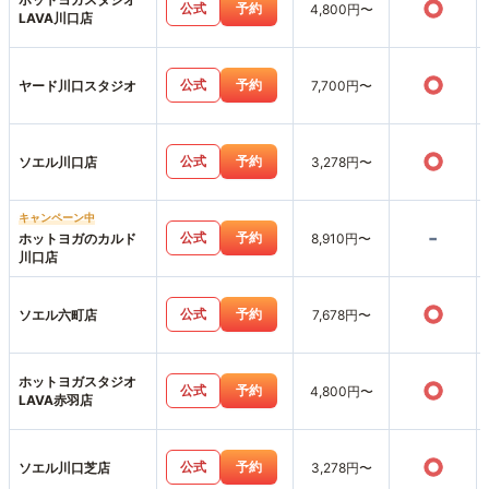
○
公式
予約
4,800円〜
LAVA川口店
○
公式
予約
ヤード川口スタジオ
7,700円〜
○
公式
予約
ソエル川口店
3,278円〜
キャンペーン中
-
公式
予約
ホットヨガのカルド
8,910円〜
川口店
○
公式
予約
ソエル六町店
7,678円〜
ホットヨガスタジオ
○
公式
予約
4,800円〜
LAVA赤羽店
○
公式
予約
ソエル川口芝店
3,278円〜