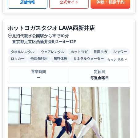
体験・相談予約
店舗情報
公式サイト
ホットヨガスタジオ LAVA西新井店
見沼代親水公園駅から車で10分
東京都足立区西新井栄町2ー4ー12F
タオルレンタル
ウェアレンタル
ホットヨガ
常温ヨガ
シャワー
ロッカー
他店舗利用
無料体験
ミネラルウォーター
もっと見る
営業時間
定休日
ー
毎週金曜日