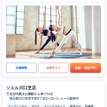
体験・相談予約
店舗情報
公式サイト
ソエル川口芝店
見沼代親水公園駅から車で13分
埼玉県川口市芝中田2丁目21-22バシャール能登1F
ウェアレンタル
サウナ
マシンピラティス
常温ヨガ
駐車場