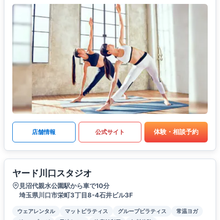
体験・相談予約
店舗情報
公式サイト
ヤード川口スタジオ
見沼代親水公園駅から車で10分
埼玉県川口市栄町3丁目8-4石井ビル3F
ウェアレンタル
マットピラティス
グループピラティス
常温ヨガ