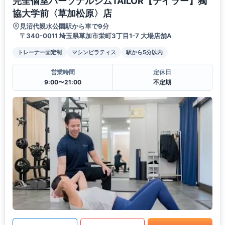
完全個室パーソナルジムTAILOR【テイラー】獨
協大学前〈草加松原〉店
見沼代親水公園駅から車で9分
〒340-0011 埼玉県草加市栄町3丁目1-7 大場店舗A
トレーナー固定制
マシンピラティス
駅から5分以内
営業時間
定休日
9:00〜21:00
不定期