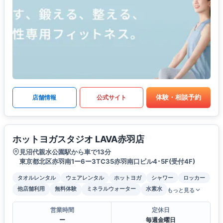
体験・相談予約
店舗情報
公式サイト
ホットヨガスタジオ LAVA赤羽店
見沼代親水公園駅から車で13分
東京都北区赤羽南1ー6ー3TC35赤羽南口ビル4･5F(受付4F)
タオルレンタル
ウェアレンタル
ホットヨガ
シャワー
ロッカー
他店舗利用
無料体験
ミネラルウォーター
水素水
もっと見る
営業時間
定休日
ー
毎週金曜日