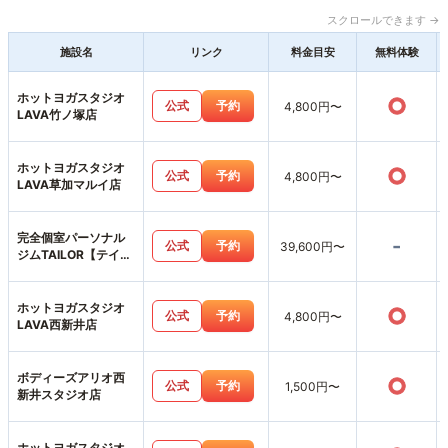
スクロールできます →
施設名
リンク
料金目安
無料体験
ホットヨガスタジオ
○
公式
予約
4,800円〜
LAVA竹ノ塚店
ホットヨガスタジオ
○
公式
予約
4,800円〜
LAVA草加マルイ店
完全個室パーソナル
-
公式
予約
39,600円〜
ジムTAILOR【テイラ
ー】獨協大学前〈草
加松原〉店
ホットヨガスタジオ
○
公式
予約
4,800円〜
LAVA西新井店
ボディーズアリオ西
○
公式
予約
1,500円〜
新井スタジオ店
ホットヨガスタジオ