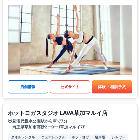
体験・相談予約
店舗情報
公式サイト
ホットヨガスタジオ LAVA草加マルイ店
見沼代親水公園駅から車で7分
埼玉県草加市高砂2ー9ー1草加マルイ7F
タオルレンタル
ウェアレンタル
ホットヨガ
駐車場
シャワー