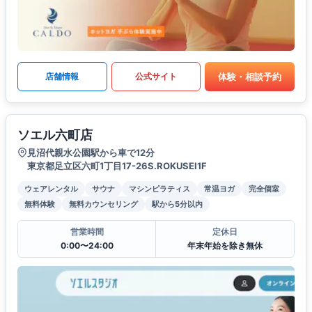
体験・相談予約
店舗情報
公式サイト
ソエル六町店
見沼代親水公園駅から車で12分
東京都足立区六町1丁目17-26S.ROKUSEI1F
ウェアレンタル
サウナ
マシンピラティス
常温ヨガ
完全個室
無料体験
無料カウンセリング
駅から5分以内
営業時間
定休日
0:00〜24:00
年末年始を除き無休