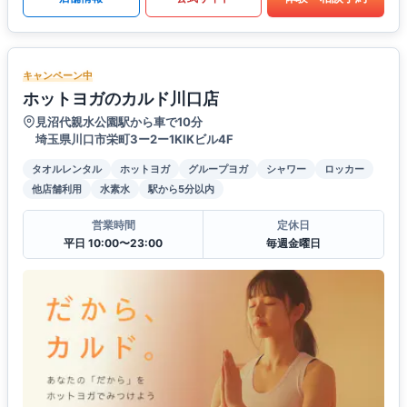
キャンペーン中
ホットヨガのカルド川口店
見沼代親水公園駅から車で10分
埼玉県川口市栄町3ー2ー1KIKビル4F
タオルレンタル
ホットヨガ
グループヨガ
シャワー
ロッカー
他店舗利用
水素水
駅から5分以内
営業時間
定休日
平日 10:00〜23:00
毎週金曜日