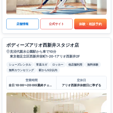
体験・相談予約
店舗情報
公式サイト
ボディーズアリオ西新井スタジオ店
見沼代親水公園駅から車で10分
東京都足立区西新井栄町1-20-1アリオ西新井2F
シューズレンタル
常温ヨガ
ロッカー
他店舗利用
無料体験
無料カウンセリング
駅から5分以内
営業時間
定休日
全日 10:00〜20:00(最終チェックイン19:30)
アリオ西新井休館日に準ずる