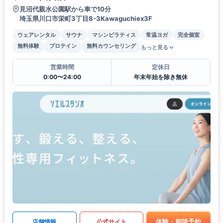
見沼代親水公園駅から車で10分
埼玉県川口市栄町3丁目8-3Kawaguchiex3F
ウェアレンタル
サウナ
マシンピラティス
常温ヨガ
完全個室
無料体験
プロテイン
無料カウンセリング
もっと見る
営業時間
定休日
0:00〜24:00
年末年始を除き無休
体験・相談予約
店舗情報
公式サイト