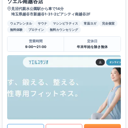
ソエル南越谷店
見沼代親水公園駅から車で14分
埼玉県越谷市新越谷1-31-2ピアシティ南越谷2F
ウェアレンタル
サウナ
マシンピラティス
常温ヨガ
完全個室
無料体験
プロテイン
無料カウンセリング
営業時間
定休日
9:00〜21:00
年末年始を除き無休