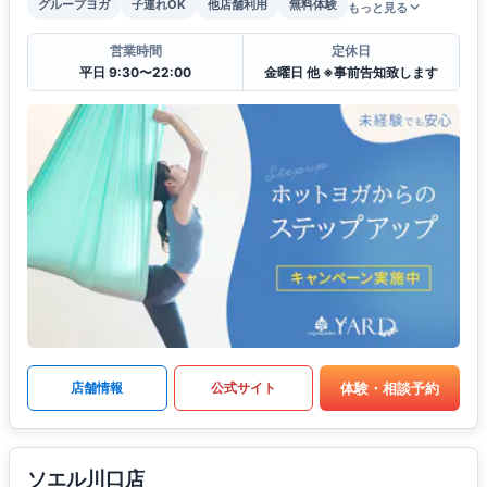
グループヨガ
子連れOK
他店舗利用
無料体験
もっと見る
営業時間
定休日
平日 9:30〜22:00
金曜日 他 ※事前告知致します
体験・相談予約
店舗情報
公式サイト
ソエル川口店