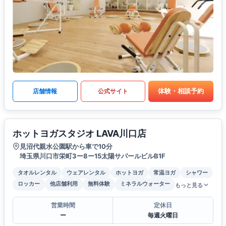
体験・相談予約
店舗情報
公式サイト
ホットヨガスタジオ LAVA川口店
見沼代親水公園駅から車で10分
埼玉県川口市栄町3ー8ー15太陽サパールビルB1F
タオルレンタル
ウェアレンタル
ホットヨガ
常温ヨガ
シャワー
ロッカー
他店舗利用
無料体験
ミネラルウォーター
もっと見る
営業時間
定休日
ー
毎週火曜日