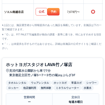
○
公式
予約
ソエル南越谷店
7,678円〜
※上記には、施設運営者から情報提供のあった施設を掲載しています。全施設は下の一
覧で確認できます。
※「○」は、FIT PALETTE編集部が独自の調査・基準に基づき、特におすすめする項目
です。
※「－」は未提供を示すものではありません。詳細は各施設の公式サイトをご確認くだ
さい。
ホットヨガスタジオ LAVA竹ノ塚店
見沼代親水公園駅から車で7分
東京都足立区竹ノ塚5ー7ー3竹の塚joyぷらざ3F
タオルレンタル
ウェアレンタル
ホットヨガ
常温ヨガ
シャワー
ロッカー
他店舗利用
無料体験
ミネラルウォーター
水素水
営業時間
定休日
ー
毎週木曜日