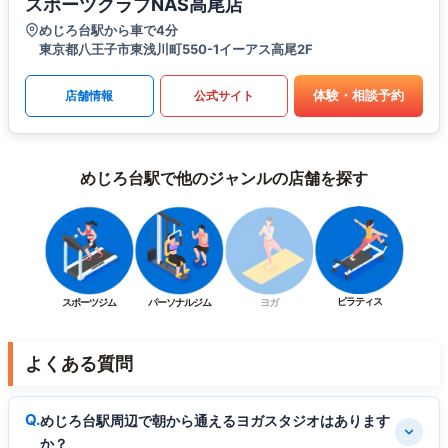
スポーツクラブNAS高尾店
めじろ台駅から車で4分
東京都八王子市東浅川町550-1イーアス高尾2F
体験・相談予約
店舗情報
公式サイト
めじろ台駅で他のジャンルの店舗を探す
ピラティス
スポーツジム
パーソナルジム
ヨガ
よくある質問
めじろ台駅周辺で朝から通えるヨガスタジオはあります
か？