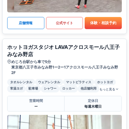
体験・相談予約
店舗情報
公式サイト
ホットヨガスタジオ LAVAアクロスモール八王子
みなみ野店
めじろ台駅から車で5分
東京都八王子市みなみ野1ー2ー1アクロスモール八王子みなみ野
2F
タオルレンタル
ウェアレンタル
マットピラティス
ホットヨガ
常温ヨガ
駐車場
シャワー
ロッカー
他店舗利用
もっと見る
営業時間
定休日
ー
毎週木曜日