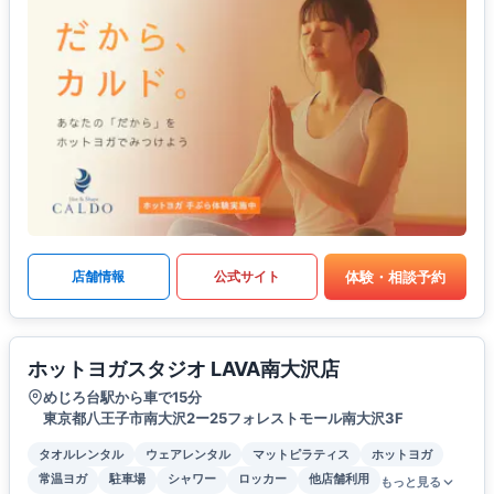
体験・相談予約
店舗情報
公式サイト
ホットヨガスタジオ LAVA南大沢店
めじろ台駅から車で15分
東京都八王子市南大沢2ー25フォレストモール南大沢3F
タオルレンタル
ウェアレンタル
マットピラティス
ホットヨガ
常温ヨガ
駐車場
シャワー
ロッカー
他店舗利用
もっと見る