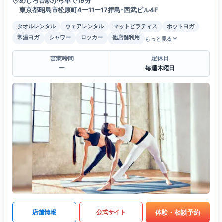
めじろ台駅から車で19分
東京都昭島市松原町4ー11ー17拝島･西武ビル4F
タオルレンタル
ウェアレンタル
マットピラティス
ホットヨガ
常温ヨガ
シャワー
ロッカー
他店舗利用
もっと見る
営業時間
定休日
ー
毎週木曜日
体験・相談予約
店舗情報
公式サイト