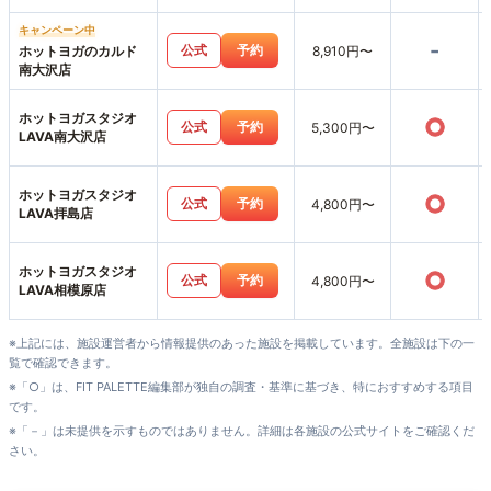
キャンペーン中
-
公式
予約
ホットヨガのカルド
8,910円〜
南大沢店
ホットヨガスタジオ
○
公式
予約
5,300円〜
LAVA南大沢店
ホットヨガスタジオ
○
公式
予約
4,800円〜
LAVA拝島店
ホットヨガスタジオ
○
公式
予約
4,800円〜
LAVA相模原店
※上記には、施設運営者から情報提供のあった施設を掲載しています。全施設は下の一
覧で確認できます。
※「○」は、FIT PALETTE編集部が独自の調査・基準に基づき、特におすすめする項目
です。
※「－」は未提供を示すものではありません。詳細は各施設の公式サイトをご確認くだ
さい。