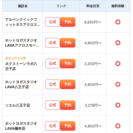
施設名
リンク
料金目安
無料体験
アルペンクイックフ
○
公式
予約
6,930円〜
ィットネスアクロス
みなみ野店
ホットヨガスタジオ
○
公式
予約
4,800円〜
LAVAアクロスモール
八王子みなみ野店
キャンペーン中
○
公式
予約
ネクストーンラボ八
2,200円〜
王子店
ホットヨガスタジオ
○
公式
予約
4,800円〜
LAVA八王子店
○
公式
予約
ソエル八王子店
3,278円〜
ホットヨガスタジオ
○
公式
予約
4,800円〜
LAVA橋本店