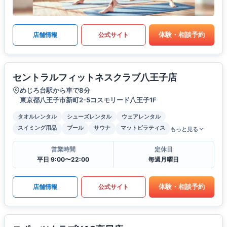
体験・相談予約
店舗情報
公式サイト
セントラルフィットネスクラブ八王子店
めじろ台駅から車で8分
東京都八王子市新町2-5コスモリード八王子1F
タオルレンタル
シューズレンタル
ウェアレンタル
スイミング用品
プール
サウナ
マットピラティス
もっと見る
営業時間
定休日
平日 9:00〜22:00
毎週月曜日
体験・相談予約
店舗情報
公式サイト