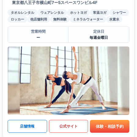
東京都八王子市横山町7ー5スペースワンビル4F
タオルレンタル
ウェアレンタル
ホットヨガ
常温ヨガ
シャワー
ロッカー
他店舗利用
無料体験
ミネラルウォーター
水素水
営業時間
定休日
ー
毎週金曜日
体験・相談予約
店舗情報
公式サイト