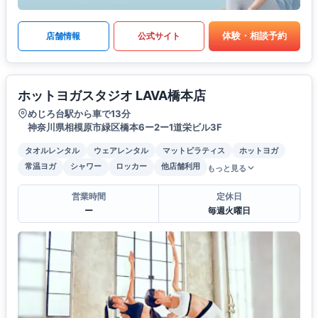
体験・相談予約
店舗情報
公式サイト
ホットヨガスタジオ LAVA橋本店
めじろ台駅から車で13分
神奈川県相模原市緑区橋本6ー2ー1道栄ビル3F
タオルレンタル
ウェアレンタル
マットピラティス
ホットヨガ
常温ヨガ
シャワー
ロッカー
他店舗利用
もっと見る
営業時間
定休日
ー
毎週火曜日