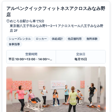
アルペンクイックフィットネスアクロスみなみ野
店
めじろ台駅から車で5分
東京都八王子市みなみ野1ー2ー1 アクロスモール八王子みなみ野
店 2F
シューズレンタル
ロッカー
体組成計
他店舗利用
無料体験
食事指導
営業時間
定休日
平日 10:00〜13:00・14:00〜20:00
毎月15日