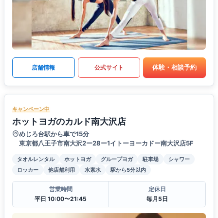
体験・相談予約
店舗情報
公式サイト
キャンペーン中
ホットヨガのカルド南大沢店
めじろ台駅から車で15分
東京都八王子市南大沢2ー28ー1イトーヨーカドー南大沢店5F
タオルレンタル
ホットヨガ
グループヨガ
駐車場
シャワー
ロッカー
他店舗利用
水素水
駅から5分以内
営業時間
定休日
平日 10:00〜21:45
毎月5日