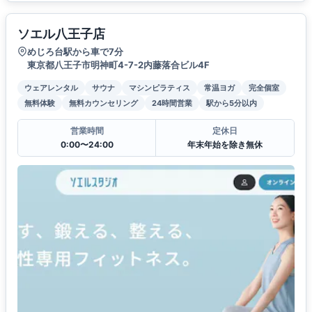
ソエル八王子店
めじろ台駅から車で7分
東京都八王子市明神町4-7-2内藤落合ビル4F
ウェアレンタル
サウナ
マシンピラティス
常温ヨガ
完全個室
無料体験
無料カウンセリング
24時間営業
駅から5分以内
営業時間
定休日
0:00〜24:00
年末年始を除き無休