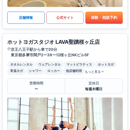
体験・相談予約
店舗情報
公式サイト
ホットヨガスタジオ LAVA聖蹟桜ヶ丘店
京王八王子駅から車で20分
東京都多摩市関戸2ー39ー12桜ヶ丘NKビル5F
タオルレンタル
ウェアレンタル
マットピラティス
ホットヨガ
常温ヨガ
シャワー
ロッカー
他店舗利用
もっと見る
営業時間
定休日
ー
毎週木曜日