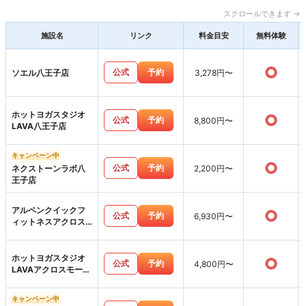
スクロールできます →
施設名
リンク
料金目安
無料体験
○
公式
予約
ソエル八王子店
3,278円〜
ホットヨガスタジオ
○
公式
予約
8,800円〜
LAVA八王子店
キャンペーン中
○
公式
予約
ネクストーンラボ八
2,200円〜
王子店
アルペンクイックフ
○
公式
予約
6,930円〜
ィットネスアクロス
みなみ野店
ホットヨガスタジオ
○
公式
予約
4,800円〜
LAVAアクロスモール
八王子みなみ野店
キャンペーン中