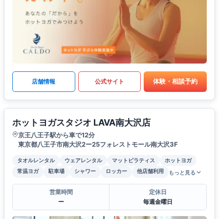
体験・相談予約
店舗情報
公式サイト
ホットヨガスタジオ LAVA南大沢店
京王八王子駅から車で12分
東京都八王子市南大沢2ー25フォレストモール南大沢3F
タオルレンタル
ウェアレンタル
マットピラティス
ホットヨガ
常温ヨガ
駐車場
シャワー
ロッカー
他店舗利用
もっと見る
営業時間
定休日
ー
毎週金曜日