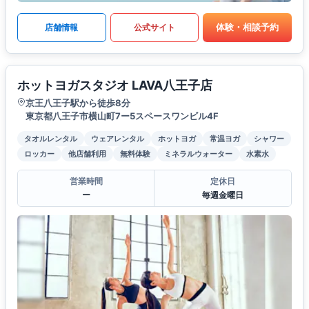
体験・相談予約
店舗情報
公式サイト
ホットヨガスタジオ LAVA八王子店
京王八王子駅から徒歩8分
東京都八王子市横山町7ー5スペースワンビル4F
タオルレンタル
ウェアレンタル
ホットヨガ
常温ヨガ
シャワー
ロッカー
他店舗利用
無料体験
ミネラルウォーター
水素水
営業時間
定休日
ー
毎週金曜日