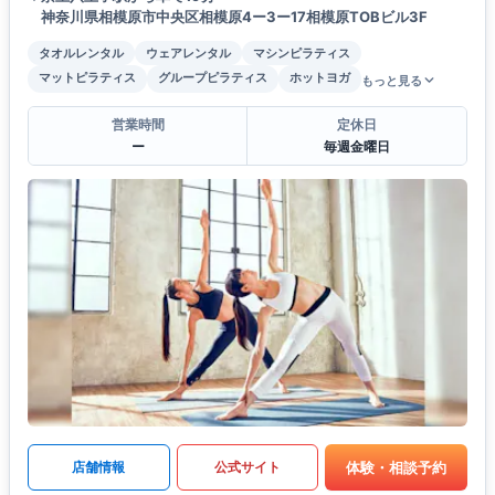
神奈川県相模原市中央区相模原4ー3ー17相模原TOBビル3F
タオルレンタル
ウェアレンタル
マシンピラティス
マットピラティス
グループピラティス
ホットヨガ
もっと見る
営業時間
定休日
ー
毎週金曜日
体験・相談予約
店舗情報
公式サイト