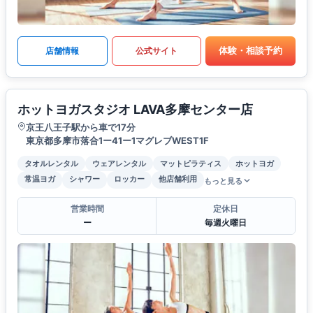
体験・相談予約
店舗情報
公式サイト
ホットヨガスタジオ LAVA多摩センター店
京王八王子駅から車で17分
東京都多摩市落合1ー41ー1マグレブWEST1F
タオルレンタル
ウェアレンタル
マットピラティス
ホットヨガ
常温ヨガ
シャワー
ロッカー
他店舗利用
もっと見る
営業時間
定休日
ー
毎週火曜日