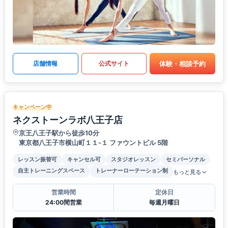
体験・相談予約
店舗情報
公式サイト
キャンペーン中
ネクストーンラボ八王子店
京王八王子駅から徒歩10分
東京都八王子市横山町１１-１ ファウントビル 5階
レッスン振替可
キャンセル可
スタジオレッスン
セミパーソナル
自主トレーニングスペース
トレーナーローテーション制
もっと見る
営業時間
定休日
24:00間営業
毎週月曜日