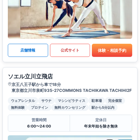
体験・相談予約
店舗情報
公式サイト
ソエル立川立飛店
京王八王子駅から車で18分
東京都立川市泉町935-27COMMONS TACHIKAWA TACHIHI2F
ウェアレンタル
サウナ
マシンピラティス
駐車場
完全個室
無料体験
プロテイン
無料カウンセリング
駅から5分以内
営業時間
定休日
6:00〜24:00
年末年始を除き無休