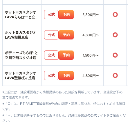
ホットヨガスタジオ
○
公式
予約
5,300円〜
LAVAららぽーと立川
立飛店
ホットヨガスタジオ
○
公式
予約
4,800円〜
LAVA相模原店
ボディーズららぽ-と
○
公式
予約
1,500円〜
立川立飛スタジオ店
ホットヨガスタジオ
○
公式
予約
4,800円〜
LAVA聖蹟桜ヶ丘店
※上記には、施設運営者から情報提供のあった施設を掲載しています。全施設は下の一
覧で確認できます。
※「○」は、FIT PALETTE編集部が独自の調査・基準に基づき、特におすすめする項目
です。
※「－」は未提供を示すものではありません。詳細は各施設の公式サイトをご確認くだ
さい。