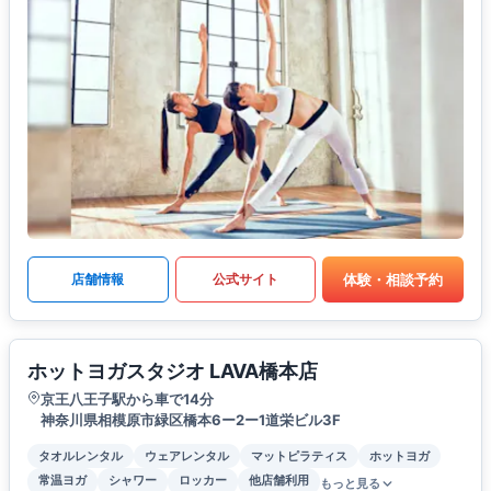
体験・相談予約
店舗情報
公式サイト
ホットヨガスタジオ LAVA橋本店
京王八王子駅から車で14分
神奈川県相模原市緑区橋本6ー2ー1道栄ビル3F
タオルレンタル
ウェアレンタル
マットピラティス
ホットヨガ
常温ヨガ
シャワー
ロッカー
他店舗利用
もっと見る