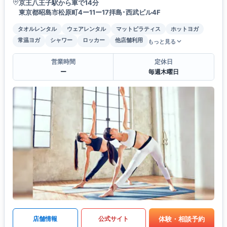
京王八王子駅から車で14分
東京都昭島市松原町4ー11ー17拝島･西武ビル4F
タオルレンタル
ウェアレンタル
マットピラティス
ホットヨガ
常温ヨガ
シャワー
ロッカー
他店舗利用
もっと見る
営業時間
定休日
ー
毎週木曜日
体験・相談予約
店舗情報
公式サイト