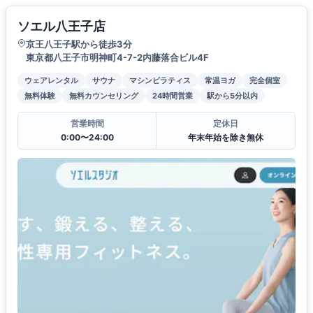
ソエル八王子店
京王八王子駅から徒歩3分
東京都八王子市明神町4-7-2内藤落合ビル4F
ウェアレンタル
サウナ
マシンピラティス
常温ヨガ
完全個室
無料体験
無料カウンセリング
24時間営業
駅から5分以内
営業時間
定休日
0:00〜24:00
年末年始を除き無休