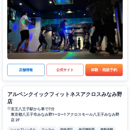
体験・相談予約
店舗情報
公式サイト
アルペンクイックフィットネスアクロスみなみ野
店
京王八王子駅から車で7分
東京都八王子市みなみ野1ー2ー1 アクロスモール八王子みなみ野
店 2F
シューズレンタル
ロッカー
体組成計
他店舗利用
無料体験