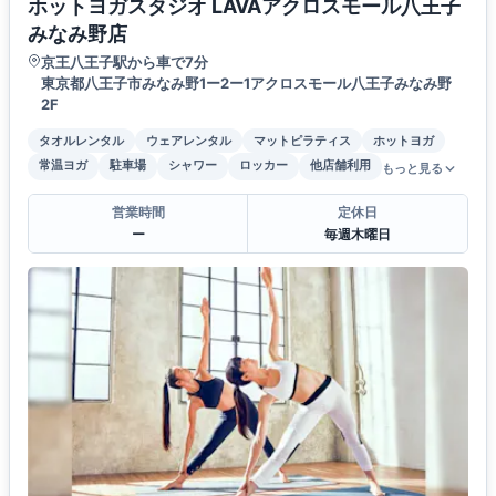
ホットヨガスタジオ LAVAアクロスモール八王子
みなみ野店
京王八王子駅から車で7分
東京都八王子市みなみ野1ー2ー1アクロスモール八王子みなみ野
2F
タオルレンタル
ウェアレンタル
マットピラティス
ホットヨガ
常温ヨガ
駐車場
シャワー
ロッカー
他店舗利用
もっと見る
営業時間
定休日
ー
毎週木曜日