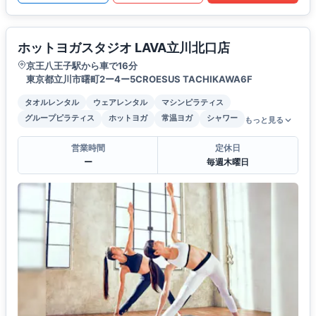
ホットヨガスタジオ LAVA立川北口店
京王八王子駅から車で16分
東京都立川市曙町2ー4ー5CROESUS TACHIKAWA6F
タオルレンタル
ウェアレンタル
マシンピラティス
グループピラティス
ホットヨガ
常温ヨガ
シャワー
もっと見る
営業時間
定休日
ー
毎週木曜日