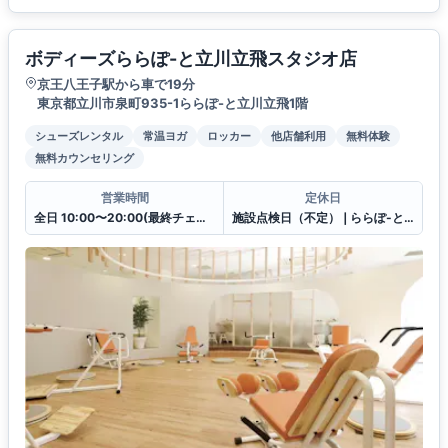
ボディーズららぽ-と立川立飛スタジオ店
京王八王子駅から車で19分
東京都立川市泉町935-1ららぽ-と立川立飛1階
シューズレンタル
常温ヨガ
ロッカー
他店舗利用
無料体験
無料カウンセリング
営業時間
定休日
全日 10:00〜20:00(最終チェックイン19:30)
施設点検日（不定）❘ららぽ-と立川立飛休館日（連動）