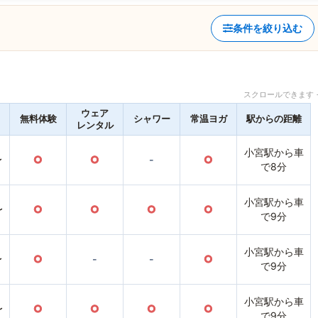
条件を絞り込む
スクロールできます 
ウェア
無料体験
シャワー
常温ヨガ
駅からの距離
レンタル
小宮駅から車
〜
○
○
-
○
で8分
小宮駅から車
〜
○
○
○
○
で9分
小宮駅から車
〜
○
-
-
○
で9分
小宮駅から車
〜
○
○
○
○
で9分