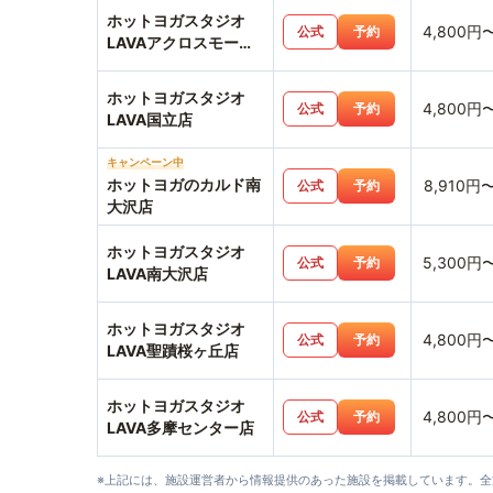
ホットヨガスタジオ
4,800円
公式
予約
LAVAアクロスモール
八王子みなみ野店
ホットヨガスタジオ
4,800円
公式
予約
LAVA国立店
キャンペーン中
ホットヨガのカルド南
8,910円
公式
予約
大沢店
ホットヨガスタジオ
5,300円
公式
予約
LAVA南大沢店
ホットヨガスタジオ
4,800円
公式
予約
LAVA聖蹟桜ヶ丘店
ホットヨガスタジオ
4,800円
公式
予約
LAVA多摩センター店
※上記には、施設運営者から情報提供のあった施設を掲載しています。