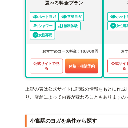
選べる料金プラン
ホットヨガ
常温ヨガ
ホット
シャワー
無料体験
女性専
女性専用
おすすめコース料金
16,800円
お
公式サイトで見
公式サイ
体験・相談予約
る
る
上記の表は公式サイトに記載の情報をもとに作成
り、店舗によって内容が変わることもありますの
小宮駅のヨガを条件から探す