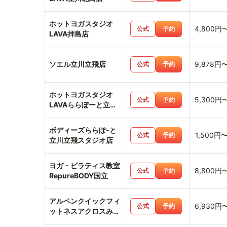
ホットヨガスタジオ
4,800円
公式
予約
LAVA拝島店
ソエル立川立飛店
9,878円
公式
予約
ホットヨガスタジオ
5,300円
公式
予約
LAVAららぽーと立川
立飛店
ボディーズららぽ-と
1,500円
公式
予約
立川立飛スタジオ店
ヨガ・ピラティス教室
8,800円
公式
予約
RepureBODY国立
アルペンクイックフィ
6,930円
公式
予約
ットネスアクロスみな
み野店