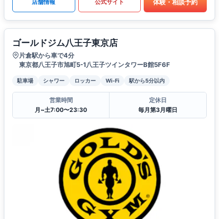
体験・相談予約
店舗情報
公式サイト
ゴールドジム八王子東京店
片倉駅から車で4分
東京都八王子市旭町5-1八王子ツインタワーB館5F6F
駐車場
シャワー
ロッカー
Wi-Fi
駅から5分以内
営業時間
定休日
月~土7:00〜23:30
毎月第3月曜日