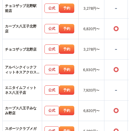
チョコザップ北野駅
-
公式
予約
3,278円〜
前店
カーブス八王子北野
○
公式
予約
6,820円〜
店
-
公式
予約
チョコザップ北野店
3,278円〜
アルペンクイックフ
○
公式
予約
6,930円〜
ィットネスアクロス
みなみ野店
エニタイムフィット
-
公式
予約
7,920円〜
ネス八王子店
カーブス八王子みな
○
公式
予約
6,820円〜
み野店
スポーツクラブメガ
公式
予約