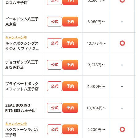
○
5,280円〜
ロス八王子店
ゴールドジム八王子
-
公式
予約
6,050円〜
東京店
キャンペーン中
○
公式
予約
キックボクシングス
10,778円〜
タジオ リフィナス八
王子店
チョコザップ八王子
-
公式
予約
3,278円〜
みなみ野店
プライベートボック
-
公式
予約
4,400円〜
スフィット八王子店
ZEAL BOXING
-
公式
予約
10,384円〜
FITNESS八王子店
キャンペーン中
○
公式
予約
ネクストーンラボ八
2,200円〜
王子店