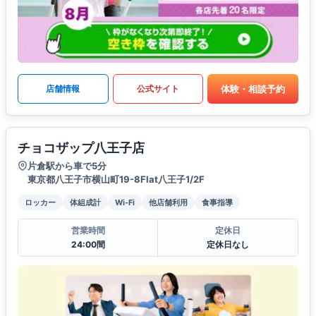
体験・相談予約
店舗情報
公式サイト
チョコザップ八王子店
片倉駅から車で5分
東京都八王子市横山町19-8Flat八王子1/2F
ロッカー
体組成計
Wi-Fi
他店舗利用
食事指導
営業時間
定休日
24:00間
定休日なし