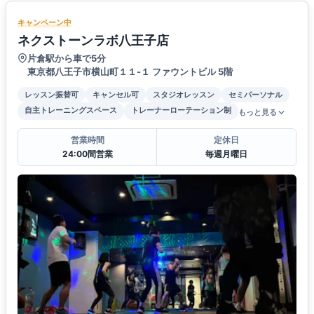
キャンペーン中
ネクストーンラボ八王子店
片倉駅から車で5分
東京都八王子市横山町１１-１ ファウントビル 5階
レッスン振替可
キャンセル可
スタジオレッスン
セミパーソナル
自主トレーニングスペース
トレーナーローテーション制
もっと見る
営業時間
定休日
24:00間営業
毎週月曜日