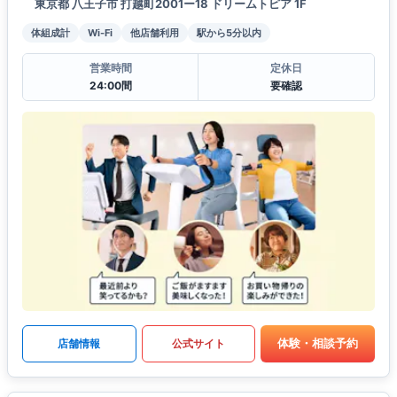
東京都 八王子市 打越町2001ー18 ドリームトピア 1F
体組成計
Wi-Fi
他店舗利用
駅から5分以内
営業時間
定休日
24:00間
要確認
体験・相談予約
店舗情報
公式サイト