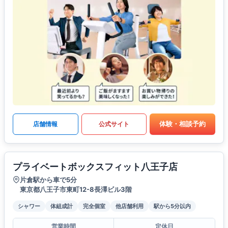
体験・相談予約
店舗情報
公式サイト
プライベートボックスフィット八王子店
片倉駅から車で5分
東京都八王子市東町12-8長澤ビル3階
シャワー
体組成計
完全個室
他店舗利用
駅から5分以内
営業時間
定休日