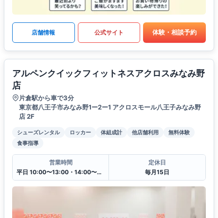
体験・相談予約
店舗情報
公式サイト
アルペンクイックフィットネスアクロスみなみ野
店
片倉駅から車で3分
東京都八王子市みなみ野1ー2ー1 アクロスモール八王子みなみ野
店 2F
シューズレンタル
ロッカー
体組成計
他店舗利用
無料体験
食事指導
営業時間
定休日
平日 10:00〜13:00・14:00〜20:00
毎月15日