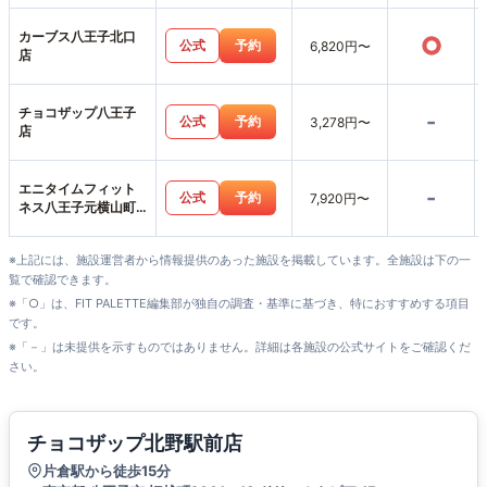
カーブス八王子北口
○
公式
予約
6,820円〜
店
チョコザップ八王子
-
公式
予約
3,278円〜
店
エニタイムフィット
-
公式
予約
7,920円〜
ネス八王子元横山町
店
※上記には、施設運営者から情報提供のあった施設を掲載しています。全施設は下の一
覧で確認できます。
※「○」は、FIT PALETTE編集部が独自の調査・基準に基づき、特におすすめする項目
です。
※「－」は未提供を示すものではありません。詳細は各施設の公式サイトをご確認くだ
さい。
チョコザップ北野駅前店
片倉駅から徒歩15分