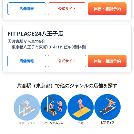
体験・相談予約
店舗情報
公式サイト
FIT PLACE24八王子店
片倉駅から車で5分
東京都八王子市東町10-4ＨＫビル3階|4階
体験・相談予約
店舗情報
公式サイト
片倉駅（東京都）で他のジャンルの店舗を探す
ピラティス
スポーツジム
パーソナルジム
ヨガ