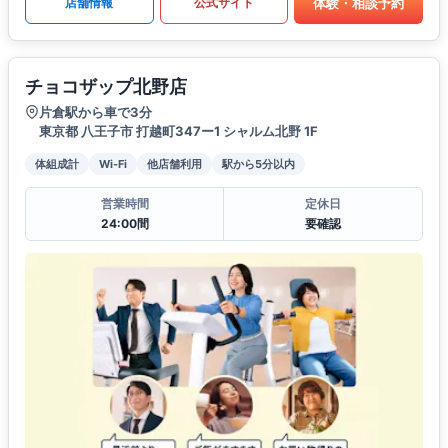
体験・相談予約
店舗情報
公式サイト
チョコザップ北野店
片倉駅から車で3分
東京都 八王子市 打越町347ー1 シャルム北野 1F
体組成計
Wi-Fi
他店舗利用
駅から5分以内
営業時間
定休日
24:00間
要確認