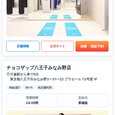
体験・相談予約
店舗情報
公式サイト
チョコザップ八王子みなみ野店
片倉駅から車で5分
東京都八王子市みなみ野3ー31ー22 プラセール T2号室 1F
体組成計
Wi-Fi
他店舗利用
営業時間
定休日
24:00間
要確認