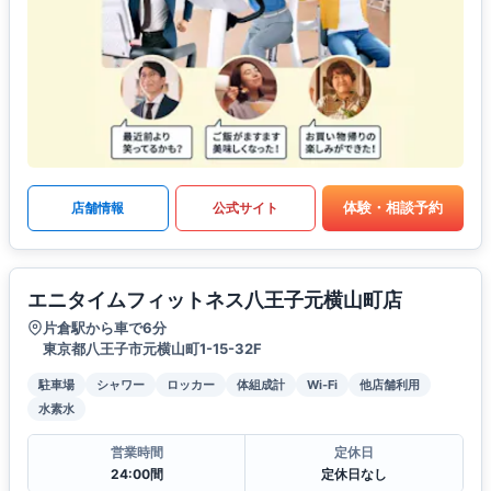
体験・相談予約
店舗情報
公式サイト
エニタイムフィットネス八王子元横山町店
片倉駅から車で6分
東京都八王子市元横山町1-15-32F
駐車場
シャワー
ロッカー
体組成計
Wi-Fi
他店舗利用
水素水
営業時間
定休日
24:00間
定休日なし