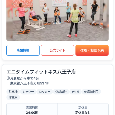
体験・相談予約
店舗情報
公式サイト
エニタイムフィットネス八王子店
片倉駅から車で4分
東京都八王子市万町53 1F
駐車場
シャワー
ロッカー
体組成計
Wi-Fi
他店舗利用
水素水
営業時間
定休日
24:00間
定休日なし